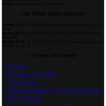
Email:
sales.saigondoor@gmail.com
⭐ HỆ THỐNG XƯỞNG SẢN XUẤT
Xưởng SX I:
Số 361 TX25, Phường Thạnh Xuân, Q12, TP.
HCM.
Xưởng SX II:
Số 60/3 Đường 9, KP2, P.An Bình, Biên Hòa,
Đồng Nai.
Xưởng SX III:
81 Võ Văn Bích, Xã Tân Thạnh Đông, Huyện
Củ Chi, Tp.HCM.
⭐ THÔNG TIN CẦN BIẾT
✅
Báo giá cửa
✅
Hướng dẫn sử dụng nội thất
✅
Tư vấn phong thủy
✅
Chính sách bảo vệ thông tin cá nhân của người tiêu dùng
✅
Chính sách bảo hành