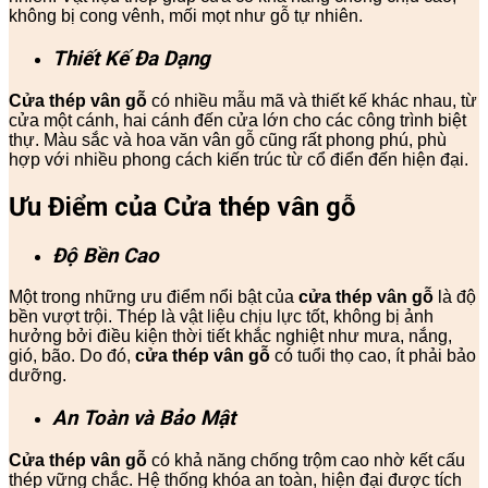
không bị cong vênh, mối mọt như gỗ tự nhiên.
Thiết Kế Đa Dạng
Cửa thép vân gỗ
có nhiều mẫu mã và thiết kế khác nhau, từ
cửa một cánh, hai cánh đến cửa lớn cho các công trình biệt
thự. Màu sắc và hoa văn vân gỗ cũng rất phong phú, phù
hợp với nhiều phong cách kiến trúc từ cổ điển đến hiện đại.
Ưu Điểm của Cửa thép vân gỗ
Độ Bền Cao
Một trong những ưu điểm nổi bật của
cửa thép vân gỗ
là độ
bền vượt trội. Thép là vật liệu chịu lực tốt, không bị ảnh
hưởng bởi điều kiện thời tiết khắc nghiệt như mưa, nắng,
gió, bão. Do đó,
cửa thép vân gỗ
có tuổi thọ cao, ít phải bảo
dưỡng.
An Toàn và Bảo Mật
Cửa thép vân gỗ
có khả năng chống trộm cao nhờ kết cấu
thép vững chắc. Hệ thống khóa an toàn, hiện đại được tích