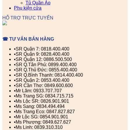
Tủ Quần Áo
Phụ kiện cửa
HỖ TRỢ TRỰC TUYẾN
☎ TƯ VẤN BÁN HÀNG
▪️SR Quận 7: 0818.400.400
▪️SR Quận 9: 0828.400.400
▪️SR Quận 12: 0886.500.500
▪️SR Q.Tân Phú: 0899.400.400
▪️SR Q.Thủ Đức: 0855.400.400
▪️SR Q.Bình Thạnh: 0814.400.400
▪️SR Quận 2: 0853.400.400
▪️SR Cần Thơ: 0849.600.600
▪️Mr Lãm: 0933.707.707
▪️Ms Trang SG: 0834.715.715
▪️Ms Lộc SR: 0826.901.901
▪️Ms Sang: 0834.494.494
▪️Ms Trang Eco: 0847.827.827
▪️Mr Lộc SG: 0854.901.901
▪️Ms Phượng: 0849.627.627
▪️Ms Linh: 0839.310.310