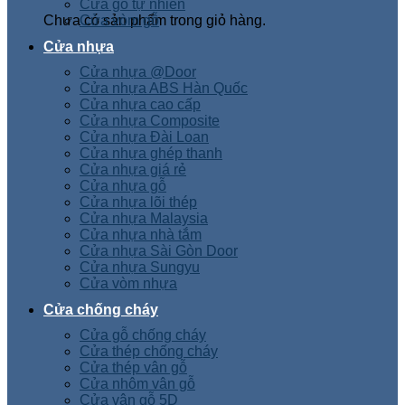
Cửa gỗ tự nhiên
Chưa có sản phẩm trong giỏ hàng.
Cửa vòm gỗ
Cửa nhựa
Cửa nhựa @Door
Cửa nhựa ABS Hàn Quốc
Cửa nhựa cao cấp
Cửa nhựa Composite
Cửa nhựa Đài Loan
Cửa nhựa ghép thanh
Cửa nhựa giá rẻ
Cửa nhựa gỗ
Cửa nhựa lõi thép
Cửa nhựa Malaysia
Cửa nhựa nhà tắm
Cửa nhựa Sài Gòn Door
Cửa nhựa Sungyu
Cửa vòm nhựa
Cửa chống cháy
Cửa gỗ chống cháy
Cửa thép chống cháy
Cửa thép vân gỗ
Cửa nhôm vân gỗ
Cửa vân gỗ 5D