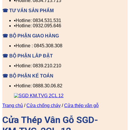
▪️Hotline: 0834.715.715
☎ TƯ VẤN SẢN PHẨM
▪️Hotline: 0834.531.531
▪️Hotline: 0932.095.646
☎ BỘ PHẬN GIAO HÀNG
▪️Hotline : 0845.308.308
☎ BỘ PHẬN LẮP ĐẶT
▪️Hotline: 0839.210.210
☎ BỘ PHẬN KẾ TOÁN
▪️Hotline: 0888.30.06.82
Trang chủ
/
Cửa chống cháy
/
Cửa thép vân gỗ
Cửa Thép Vân Gỗ SGD-