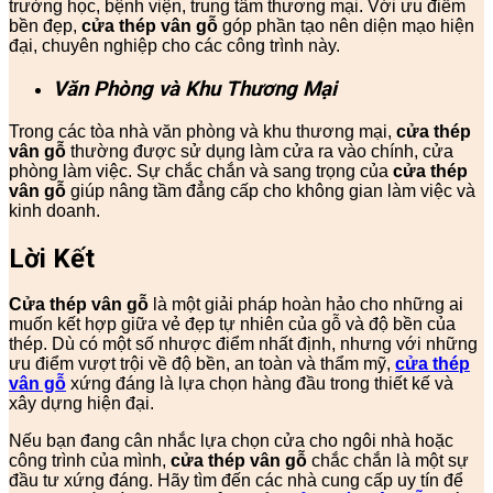
trường học, bệnh viện, trung tâm thương mại. Với ưu điểm
bền đẹp,
cửa thép vân gỗ
góp phần tạo nên diện mạo hiện
đại, chuyên nghiệp cho các công trình này.
Văn Phòng và Khu Thương Mại
Trong các tòa nhà văn phòng và khu thương mại,
cửa thép
vân gỗ
thường được sử dụng làm cửa ra vào chính, cửa
phòng làm việc. Sự chắc chắn và sang trọng của
cửa thép
vân gỗ
giúp nâng tầm đẳng cấp cho không gian làm việc và
kinh doanh.
Lời Kết
Cửa thép vân gỗ
là một giải pháp hoàn hảo cho những ai
muốn kết hợp giữa vẻ đẹp tự nhiên của gỗ và độ bền của
thép. Dù có một số nhược điểm nhất định, nhưng với những
ưu điểm vượt trội về độ bền, an toàn và thẩm mỹ,
cửa thép
vân gỗ
xứng đáng là lựa chọn hàng đầu trong thiết kế và
xây dựng hiện đại.
Nếu bạn đang cân nhắc lựa chọn cửa cho ngôi nhà hoặc
công trình của mình,
cửa thép vân gỗ
chắc chắn là một sự
đầu tư xứng đáng. Hãy tìm đến các nhà cung cấp uy tín để