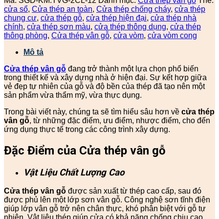
Mã:
SGD-KM.TVG-2CL-12
Danh mục:
Cửa thép vân gỗ
Thẻ:
cửa sổ
,
Cửa thép an toàn
,
Cửa thép chống cháy
,
cửa thép
chung cư
,
cửa thép gỗ
,
cửa thép hiện đại
,
cửa thép nhà
chính
,
cửa thép sơn màu
,
cửa thép thông dụng
,
cửa thép
thông phòng
,
Cửa thép vân gỗ
,
cửa vòm
,
cửa vòm cong
Mô tả
Cửa thép vân gỗ
đang trở thành một lựa chọn phổ biến
trong thiết kế và xây dựng nhà ở hiện đại. Sự kết hợp giữa
vẻ đẹp tự nhiên của gỗ và độ bền của thép đã tạo nên một
sản phẩm vừa thẩm mỹ, vừa thực dụng.
Trong bài viết này, chúng ta sẽ tìm hiểu sâu hơn về
cửa thép
vân gỗ
, từ những đặc điểm, ưu điểm, nhược điểm, cho đến
ứng dụng thực tế trong các công trình xây dựng.
Đặc Điểm của Cửa thép vân gỗ
Vật Liệu Chất Lượng Cao
Cửa thép vân gỗ
được sản xuất từ thép cao cấp, sau đó
được phủ lên một lớp sơn vân gỗ. Công nghệ sơn tĩnh điện
giúp lớp vân gỗ trở nên chân thực, khó phân biệt với gỗ tự
nhiên. Vật liệu thép giúp cửa có khả năng chống chịu cao,