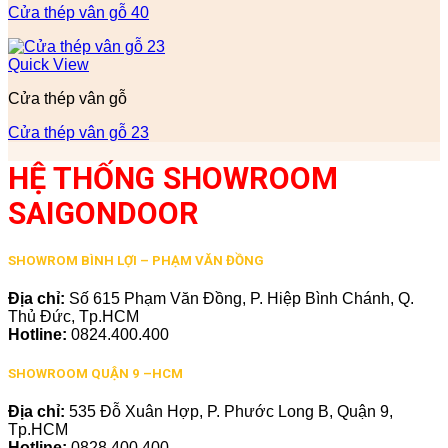
Cửa thép vân gỗ 40
Quick View
Cửa thép vân gỗ
Cửa thép vân gỗ 23
HỆ THỐNG SHOWROOM
SAIGONDOOR
SHOWROM BÌNH LỢI – PHẠM VĂN ĐỒNG
Địa chỉ:
Số 615 Phạm Văn Đồng, P. Hiệp Bình Chánh, Q.
Thủ Đức, Tp.HCM
Hotline:
0824.400.400
SHOWROOM QUẬN 9 –HCM
Địa chỉ:
535 Đỗ Xuân Hợp, P. Phước Long B, Quận 9,
Tp.HCM
Hotline:
0828.400.400