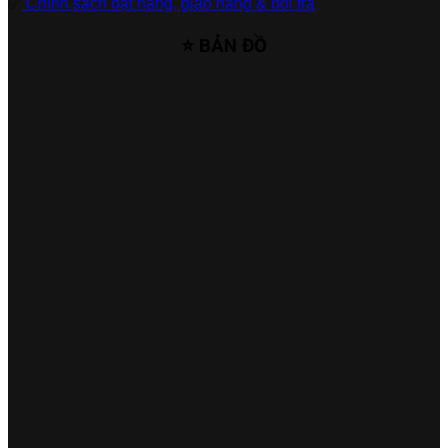
✅
Chính sách đặt hàng, giao hàng & đổi trả
⭐ BẢN ĐỒ