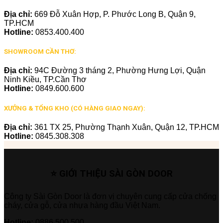
Địa chỉ:
669 Đỗ Xuân Hợp, P. Phước Long B, Quận 9,
TP.HCM
Hotline:
0853.400.400
SHOWROOM CẦN THƠ:
Địa chỉ:
94C Đường 3 tháng 2, Phường Hưng Lợi, Quận
Ninh Kiều, TP.Cần Thơ
Hotline:
0849.600.600
XƯỞNG & TỔNG KHO (CÓ HÀNG GIAO NGAY):
Địa chỉ:
361 TX 25, Phường Thạnh Xuân, Quận 12, TP.HCM
Hotline:
0845.308.308
⭐ GIỚI THIỆU SÀI GÒN DOOR
Công ty Sài Gòn Door là đơn vị chuyên cung cấp cửa chống
cháy, cửa gỗ, cửa nhựa hàng đầu Việt Nam.
Hotline:
0886.500.500