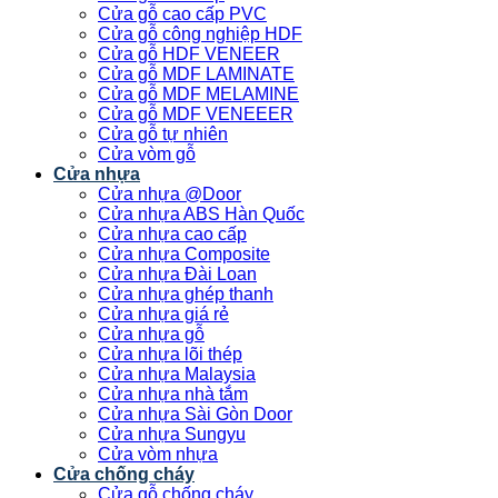
Cửa gỗ cao cấp PVC
Cửa gỗ công nghiệp HDF
Cửa gỗ HDF VENEER
Cửa gỗ MDF LAMINATE
Cửa gỗ MDF MELAMINE
Cửa gỗ MDF VENEEER
Cửa gỗ tự nhiên
Cửa vòm gỗ
Cửa nhựa
Cửa nhựa @Door
Cửa nhựa ABS Hàn Quốc
Cửa nhựa cao cấp
Cửa nhựa Composite
Cửa nhựa Đài Loan
Cửa nhựa ghép thanh
Cửa nhựa giá rẻ
Cửa nhựa gỗ
Cửa nhựa lõi thép
Cửa nhựa Malaysia
Cửa nhựa nhà tắm
Cửa nhựa Sài Gòn Door
Cửa nhựa Sungyu
Cửa vòm nhựa
Cửa chống cháy
Cửa gỗ chống cháy