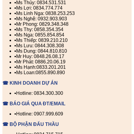
▪️Ms Thúy: 0834.531.531
▪️Ms Lợi: 0834.774.774
▪️Ms Linh Nga: 0838.253.253
▪️Ms Nghệ: 0932.903.903
▪️Mr Phong: 0829.348.348
▪️Ms Thy: 0858.354.354
▪️Ms Nga: 0855.854.854
▪️Ms Thiếp: 0839.210.210
▪️Ms Lưu: 0844.308.308
▪️Ms Dung: 0844.810.810
▪️Mr Huy: 0848.26.08.17
▪️Mr Phát: 0886.20.06.19
▪️Ms Hạnh:0833.201.201
▪️Ms Loan:0855.890.890
☎ KINH DOANH DỰ ÁN
▪️Hotline: 0834.300.300
☎ BÁO GIÁ QUA ĐT/EMAIL
▪️Hotline: 0907.999.609
☎ BỘ PHẬN ĐẤU THẦU