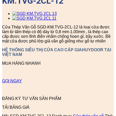
KM.TVG-2CL-12
Cửa Thép Vân Gỗ SGD-KM.TVG-2CL-12 là loại cửa được
làm từ tấm thép có độ dày từ 0,8 mm-1.00mm , là thép cao
cấp được sơn tĩnh điện nhằm chống hoen gỉ, trầy xước. Bề
mặt cửa được phủ lớp giả vân gỗ giống như gỗ tự nhiên
HỆ THỐNG SIÊU THỊ CỬA CAO CẤP GIAHUYDOOR TẠI
VIỆT NAM
MUA HÀNG NHANH
GỌI NGAY
ĐĂNG KÝ TƯ VẤN SẢN PHẨM
TẢI BẢNG GIÁ