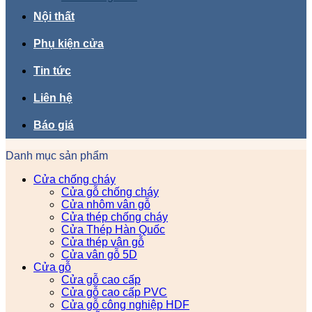
Nội thất
Phụ kiện cửa
Tin tức
Liên hệ
Báo giá
Danh mục sản phẩm
Cửa chống cháy
Cửa gỗ chống cháy
Cửa nhôm vân gỗ
Cửa thép chống cháy
Cửa Thép Hàn Quốc
Cửa thép vân gỗ
Cửa vân gỗ 5D
Cửa gỗ
Cửa gỗ cao cấp
Cửa gỗ cao cấp PVC
Cửa gỗ công nghiệp HDF