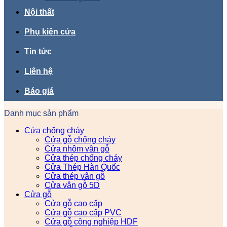
Nội thất
Phụ kiện cửa
Tin tức
Liên hệ
Báo giá
Danh mục sản phẩm
Cửa chống cháy
Cửa gỗ chống cháy
Cửa nhôm vân gỗ
Cửa thép chống cháy
Cửa Thép Hàn Quốc
Cửa thép vân gỗ
Cửa vân gỗ 5D
Cửa gỗ
Cửa gỗ cao cấp
Cửa gỗ cao cấp PVC
Cửa gỗ công nghiệp HDF