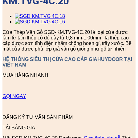
KM.TVG-4C.20
Cửa Thép Vân Gỗ SGD-KM.TVG-4C.20 là loại cửa được
làm từ tấm thép có độ dày từ 0,8 mm-1.00mm , là thép cao
cấp được sơn tĩnh điện nhằm chống hoen gỉ, trầy xước. Bề
mặt cửa được phủ lớp giả vân gỗ giống như gỗ tự nhiên
HỆ THỐNG SIÊU THỊ CỬA CAO CẤP GIAHUYDOOR TẠI
VIỆT NAM
MUA HÀNG NHANH
GỌI NGAY
ĐĂNG KÝ TƯ VẤN SẢN PHẨM
TẢI BẢNG GIÁ