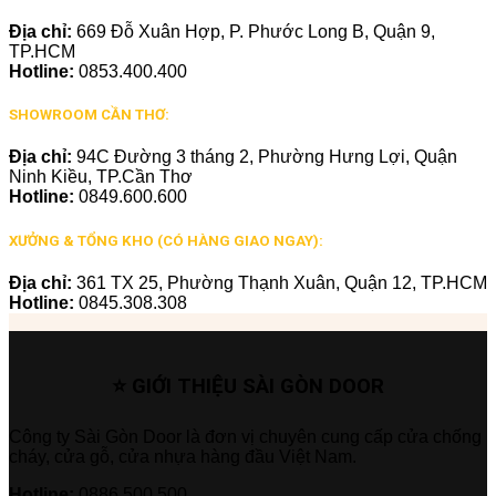
Địa chỉ:
669 Đỗ Xuân Hợp, P. Phước Long B, Quận 9,
TP.HCM
Hotline:
0853.400.400
SHOWROOM CẦN THƠ:
Địa chỉ:
94C Đường 3 tháng 2, Phường Hưng Lợi, Quận
Ninh Kiều, TP.Cần Thơ
Hotline:
0849.600.600
XƯỞNG & TỔNG KHO (CÓ HÀNG GIAO NGAY):
Địa chỉ:
361 TX 25, Phường Thạnh Xuân, Quận 12, TP.HCM
Hotline:
0845.308.308
⭐ GIỚI THIỆU SÀI GÒN DOOR
Công ty Sài Gòn Door là đơn vị chuyên cung cấp cửa chống
cháy, cửa gỗ, cửa nhựa hàng đầu Việt Nam.
Hotline:
0886.500.500