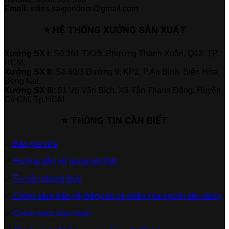
Email:
sales.saigondoor@gmail.com
⭐ HỆ THỐNG XƯỞNG SẢN XUẤT
Xưởng SX I:
Số 361 TX25, Phường Thạnh Xuân, Q12, TP.
HCM.
Xưởng SX II:
Số 60/3 Đường 9, KP2, P.An Bình, Biên Hòa,
Đồng Nai.
Xưởng SX III:
81 Võ Văn Bích, Xã Tân Thạnh Đông, Huyện
Củ Chi, Tp.HCM.
⭐ THÔNG TIN CẦN BIẾT
✅
Báo giá cửa
✅
Hướng dẫn sử dụng nội thất
✅
Tư vấn phong thủy
✅
Chính sách bảo vệ thông tin cá nhân của người tiêu dùng
✅
Chính sách bảo hành