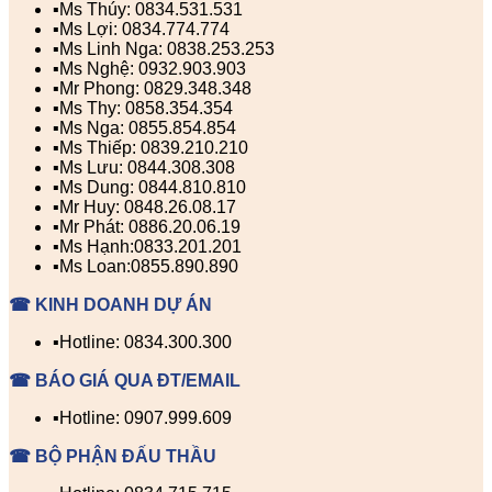
▪️Ms Thúy: 0834.531.531
▪️Ms Lợi: 0834.774.774
▪️Ms Linh Nga: 0838.253.253
▪️Ms Nghệ: 0932.903.903
▪️Mr Phong: 0829.348.348
▪️Ms Thy: 0858.354.354
▪️Ms Nga: 0855.854.854
▪️Ms Thiếp: 0839.210.210
▪️Ms Lưu: 0844.308.308
▪️Ms Dung: 0844.810.810
▪️Mr Huy: 0848.26.08.17
▪️Mr Phát: 0886.20.06.19
▪️Ms Hạnh:0833.201.201
▪️Ms Loan:0855.890.890
☎ KINH DOANH DỰ ÁN
▪️Hotline: 0834.300.300
☎ BÁO GIÁ QUA ĐT/EMAIL
▪️Hotline: 0907.999.609
☎ BỘ PHẬN ĐẤU THẦU