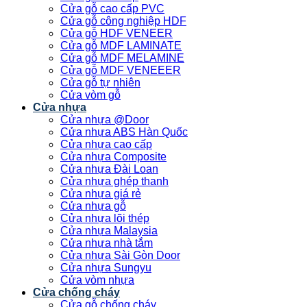
Cửa gỗ cao cấp PVC
Cửa gỗ công nghiệp HDF
Cửa gỗ HDF VENEER
Cửa gỗ MDF LAMINATE
Cửa gỗ MDF MELAMINE
Cửa gỗ MDF VENEEER
Cửa gỗ tự nhiên
Cửa vòm gỗ
Cửa nhựa
Cửa nhựa @Door
Cửa nhựa ABS Hàn Quốc
Cửa nhựa cao cấp
Cửa nhựa Composite
Cửa nhựa Đài Loan
Cửa nhựa ghép thanh
Cửa nhựa giá rẻ
Cửa nhựa gỗ
Cửa nhựa lõi thép
Cửa nhựa Malaysia
Cửa nhựa nhà tắm
Cửa nhựa Sài Gòn Door
Cửa nhựa Sungyu
Cửa vòm nhựa
Cửa chống cháy
Cửa gỗ chống cháy