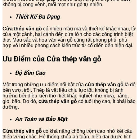
không bị cong vênh, mối mọt như gỗ tự nhiên.
Thiết Kế Đa Dạng
Cửa thép vân gỗ
có nhiều mẫu mã và thiết kế khác nhau, từ
cửa một cánh, hai cánh đến cửa lớn cho các công trình biệt
thự. Màu sắc và hoa văn vân gỗ cũng rất phong phú, phù
hợp với nhiều phong cách kiến trúc từ cổ điển đến hiện đại.
Ưu Điểm của Cửa thép vân gỗ
Độ Bền Cao
Một trong những ưu điểm nổi bật của
cửa thép vân gỗ
là độ
bền vượt trội. Thép là vật liệu chịu lực tốt, không bị ảnh
hưởng bởi điều kiện thời tiết khắc nghiệt như mưa, nắng,
gió, bão. Do đó,
cửa thép vân gỗ
có tuổi thọ cao, ít phải bảo
dưỡng.
An Toàn và Bảo Mật
Cửa thép vân gỗ
có khả năng chống trộm cao nhờ kết cấu
thép vững chắc. Hệ thống khóa an toàn, hiện đại được tích