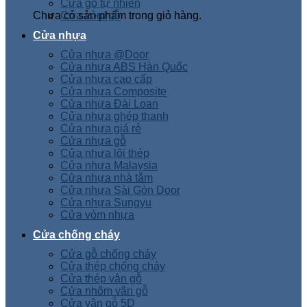
Cửa gỗ tự nhiên
Chưa có sản phẩm trong giỏ hàng.
Cửa vòm gỗ
Cửa nhựa
Cửa nhựa @Door
Cửa nhựa ABS Hàn Quốc
Cửa nhựa cao cấp
Cửa nhựa Composite
Cửa nhựa Đài Loan
Cửa nhựa ghép thanh
Cửa nhựa giá rẻ
Cửa nhựa gỗ
Cửa nhựa lõi thép
Cửa nhựa Malaysia
Cửa nhựa nhà tắm
Cửa nhựa Sài Gòn Door
Cửa nhựa Sungyu
Cửa vòm nhựa
Cửa chống cháy
Cửa gỗ chống cháy
Cửa thép chống cháy
Cửa thép vân gỗ
Cửa nhôm vân gỗ
Cửa vân gỗ 5D