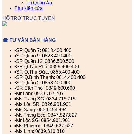
Tủ Quần Áo
Phụ kiện cửa
HỖ TRỢ TRỰC TUYẾN
☎ TƯ VẤN BÁN HÀNG
▪️SR Quận 7: 0818.400.400
▪️SR Quận 9: 0828.400.400
▪️SR Quận 12: 0886.500.500
▪️SR Q.Tân Phú: 0899.400.400
▪️SR Q.Thủ Đức: 0855.400.400
▪️SR Q.Bình Thạnh: 0814.400.400
▪️SR Quận 2: 0853.400.400
▪️SR Cần Thơ: 0849.600.600
▪️Mr Lãm: 0933.707.707
▪️Ms Trang SG: 0834.715.715
▪️Ms Lộc SR: 0826.901.901
▪️Ms Sang: 0834.494.494
▪️Ms Trang Eco: 0847.827.827
▪️Mr Lộc SG: 0854.901.901
▪️Ms Phượng: 0849.627.627
▪️Ms Linh: 0839.310.310