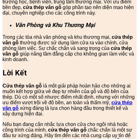
trường học, bệnh viện, trung tâm thương mại. Với ưu điểm
bền đẹp,
cửa thép vân gỗ
góp phần tạo nên diện mạo hiện
đại, chuyên nghiệp cho các công trình này.
Văn Phòng và Khu Thương Mại
Trong các tòa nhà văn phòng và khu thương mại,
cửa thép
vân gỗ
thường được sử dụng làm cửa ra vào chính, cửa
phòng làm việc. Sự chắc chắn và sang trọng của
cửa thép
vân gỗ
giúp nâng tầm đẳng cấp cho không gian làm việc và
kinh doanh.
Lời Kết
Cửa thép vân gỗ
là một giải pháp hoàn hảo cho những ai
muốn kết hợp giữa vẻ đẹp tự nhiên của gỗ và độ bền của
thép. Dù có một số nhược điểm nhất định, nhưng với những
ưu điểm vượt trội về độ bền, an toàn và thẩm mỹ,
cửa thép
vân gỗ
xứng đáng là lựa chọn hàng đầu trong thiết kế và
xây dựng hiện đại.
Nếu bạn đang cân nhắc lựa chọn cửa cho ngôi nhà hoặc
công trình của mình,
cửa thép vân gỗ
chắc chắn là một sự
đầu tư xứng đáng. Hãy tìm đến các nhà cung cấp uy tín để