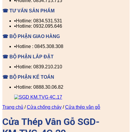
▪️Hotline: 0834.715.715
☎ TƯ VẤN SẢN PHẨM
▪️Hotline: 0834.531.531
▪️Hotline: 0932.095.646
☎ BỘ PHẬN GIAO HÀNG
▪️Hotline : 0845.308.308
☎ BỘ PHẬN LẮP ĐẶT
▪️Hotline: 0839.210.210
☎ BỘ PHẬN KẾ TOÁN
▪️Hotline: 0888.30.06.82
Trang chủ
/
Cửa chống cháy
/
Cửa thép vân gỗ
Cửa Thép Vân Gỗ SGD-