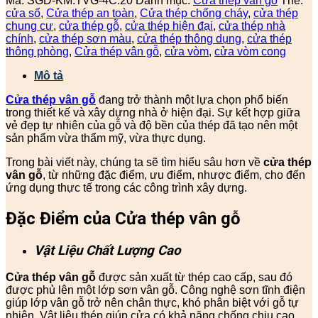
Mã:
SGD-KM.TVG-4C.20
Danh mục:
Cửa thép vân gỗ
Thẻ:
cửa sổ
,
Cửa thép an toàn
,
Cửa thép chống cháy
,
cửa thép
chung cư
,
cửa thép gỗ
,
cửa thép hiện đại
,
cửa thép nhà
chính
,
cửa thép sơn màu
,
cửa thép thông dụng
,
cửa thép
thông phòng
,
Cửa thép vân gỗ
,
cửa vòm
,
cửa vòm cong
Mô tả
Cửa thép vân gỗ
đang trở thành một lựa chọn phổ biến
trong thiết kế và xây dựng nhà ở hiện đại. Sự kết hợp giữa
vẻ đẹp tự nhiên của gỗ và độ bền của thép đã tạo nên một
sản phẩm vừa thẩm mỹ, vừa thực dụng.
Trong bài viết này, chúng ta sẽ tìm hiểu sâu hơn về
cửa thép
vân gỗ
, từ những đặc điểm, ưu điểm, nhược điểm, cho đến
ứng dụng thực tế trong các công trình xây dựng.
Đặc Điểm của Cửa thép vân gỗ
Vật Liệu Chất Lượng Cao
Cửa thép vân gỗ
được sản xuất từ thép cao cấp, sau đó
được phủ lên một lớp sơn vân gỗ. Công nghệ sơn tĩnh điện
giúp lớp vân gỗ trở nên chân thực, khó phân biệt với gỗ tự
nhiên. Vật liệu thép giúp cửa có khả năng chống chịu cao,