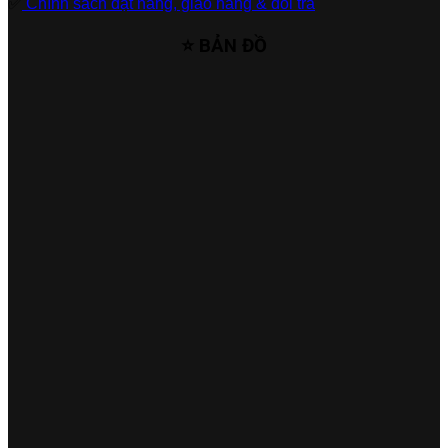
✅
Chính sách đặt hàng, giao hàng & đổi trả
⭐ BẢN ĐỒ