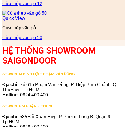
Cửa thép vân gỗ 12
Quick View
Cửa thép vân gỗ
Cửa thép vân gỗ 50
HỆ THỐNG SHOWROOM
SAIGONDOOR
SHOWROM BÌNH LỢI – PHẠM VĂN ĐỒNG
Địa chỉ:
Số 615 Phạm Văn Đồng, P. Hiệp Bình Chánh, Q.
Thủ Đức, Tp.HCM
Hotline:
0824.400.400
SHOWROOM QUẬN 9 –HCM
Địa chỉ:
535 Đỗ Xuân Hợp, P. Phước Long B, Quận 9,
Tp.HCM
Hotline:
0828.400.400