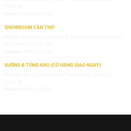
TP.HCM
Hotline:
0853.400.400
SHOWROOM CẦN THƠ:
Địa chỉ:
94C Đường 3 tháng 2, Phường Hưng Lợi, Quận
Ninh Kiều, TP.Cần Thơ
Hotline:
0849.600.600
XƯỞNG & TỔNG KHO (CÓ HÀNG GIAO NGAY):
Địa chỉ:
361 TX 25, Phường Thạnh Xuân, Quận 12,
TP.HCM
Hotline:
0845.308.308