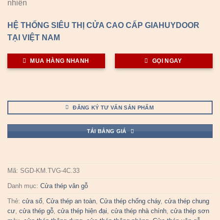
nhiên
HỆ THỐNG SIÊU THỊ CỬA CAO CẤP GIAHUYDOOR
TẠI VIỆT NAM
MUA HÀNG NHANH
GỌI NGAY
ĐĂNG KÝ TƯ VẤN SẢN PHẨM
TẢI BẢNG GIÁ
Mã:
SGD-KM.TVG-4C.33
Danh mục:
Cửa thép vân gỗ
Thẻ:
cửa sổ
,
Cửa thép an toàn
,
Cửa thép chống cháy
,
cửa thép chung
cư
,
cửa thép gỗ
,
cửa thép hiện đại
,
cửa thép nhà chính
,
cửa thép sơn