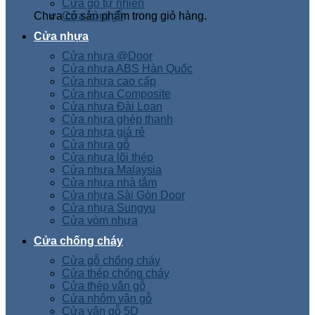
Cửa gỗ tự nhiên
Chưa có sản phẩm trong giỏ hàng.
Cửa vòm gỗ
Cửa nhựa
Cửa nhựa @Door
Cửa nhựa ABS Hàn Quốc
Cửa nhựa cao cấp
Cửa nhựa Composite
Cửa nhựa Đài Loan
Cửa nhựa ghép thanh
Cửa nhựa giá rẻ
Cửa nhựa gỗ
Cửa nhựa lõi thép
Cửa nhựa Malaysia
Cửa nhựa nhà tắm
Cửa nhựa Sài Gòn Door
Cửa nhựa Sungyu
Cửa vòm nhựa
Cửa chống cháy
Cửa gỗ chống cháy
Cửa thép chống cháy
Cửa thép vân gỗ
Cửa nhôm vân gỗ
Cửa vân gỗ 5D