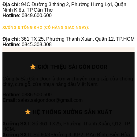
Địa chỉ:
94C Đường 3 tháng 2, Phường Hưng Lợi, Quận
Ninh Kiều, TP.Cần Thơ
Hotline:
0849.600.600
XƯỞNG & TỔNG KHO (CÓ HÀNG GIAO NGAY):
Địa chỉ:
361 TX 25, Phường Thạnh Xuân, Quận 12, TP.HCM
Hotline:
0845.308.308
GIỚI THIỆU SÀI GÒN DOOR
Công ty Sài Gòn Door là đơn vị chuyên cung cấp cửa chống
cháy, cửa gỗ, cửa nhựa hàng đầu Việt Nam.
Hotline:
0886.500.500
Email:
sales.saigondoor@gmail.com
HỆ THỐNG XƯỞNG SẢN XUẤT
Xưởng SX I:
Số 361 TX25, Phường Thạnh Xuân, Q12, TP.
HCM.
Xưởng SX II:
Số 60/3 Đường 9, KP2, P.An Bình, Biên Hòa,