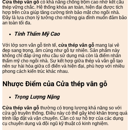
Cửa thép vân gỗ
có khả năng chống trộm cao nhờ kết cấu
thép vững chắc. Hệ thống khóa an toàn, hiện đại được tích
hợp trên cửa giúp tăng cường tính bảo mật cho ngôi nhà.
Đây là lựa chọn lý tưởng cho những gia đình muốn đảm bảo
an toàn tối đa.
Tính Thẩm Mỹ Cao
Với lớp sơn vân gỗ tinh tế,
cửa thép vân gỗ
mang lại vẻ
đẹp sang trọng, ấm cúng như gỗ tự nhiên. Sản phẩm này
không chỉ đáp ứng nhu cầu sử dụng mà còn là điểm nhấn
thẩm mỹ cho ngôi nhà. Sự kết hợp giữa thép và vân gỗ tạo
nên sự hài hòa giữa cổ điển và hiện đại, phù hợp với nhiều
phong cách kiến trúc khác nhau.
Nhược Điểm của Cửa thép vân gỗ
Trọng Lượng Nặng
Cửa thép vân gỗ
thường có trọng lượng khá nặng so với
cửa gỗ truyền thống. Điều này có thể gây khó khăn trong quá
trình lắp đặt và vận chuyển. Cần có sự hỗ trợ của các dụng
cụ chuyên dụng và đội ngũ kỹ thuật có kinh nghiệm.