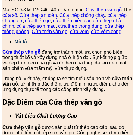
Mã:
SGD-KM.TVG-4C.40n.
Danh mục:
Cửa thép vân gỗ
Thẻ:
cửa sổ
,
Cửa thép an toàn
,
Cửa thép chống cháy
,
cửa thép
chung cư
,
cửa thép gỗ
,
cửa thép hiện đại
,
cửa thép nhà
chính
,
cửa thép sơn màu
,
cửa thép thông dụng
,
cửa thép
thông phòng
,
Cửa thép vân gỗ
,
cửa vòm
,
cửa vòm cong
Mô tả
Cửa thép vân gỗ
đang trở thành một lựa chọn phổ biến
trong thiết kế và xây dựng nhà ở hiện đại. Sự kết hợp giữa
vẻ đẹp tự nhiên của gỗ và độ bền của thép đã tạo nên một
sản phẩm vừa thẩm mỹ, vừa thực dụng.
Trong bài viết này, chúng ta sẽ tìm hiểu sâu hơn về
cửa thép
vân gỗ
, từ những đặc điểm, ưu điểm, nhược điểm, cho đến
ứng dụng thực tế trong các công trình xây dựng.
Đặc Điểm của Cửa thép vân gỗ
Vật Liệu Chất Lượng Cao
Cửa thép vân gỗ
được sản xuất từ thép cao cấp, sau đó
được phủ lên một lớp sơn vân gỗ. Công nghệ sơn tĩnh điện