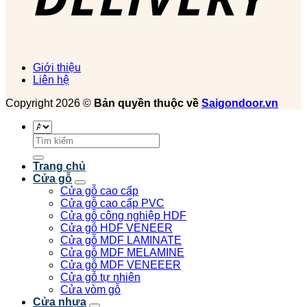
Giới thiệu
Liên hệ
Copyright 2026 ©
Bản quyền thuộc về
Saigondoor.vn
Tìm
kiếm:
Trang chủ
Cửa gỗ
Cửa gỗ cao cấp
Cửa gỗ cao cấp PVC
Cửa gỗ công nghiệp HDF
Cửa gỗ HDF VENEER
Cửa gỗ MDF LAMINATE
Cửa gỗ MDF MELAMINE
Cửa gỗ MDF VENEEER
Cửa gỗ tự nhiên
Cửa vòm gỗ
Cửa nhựa