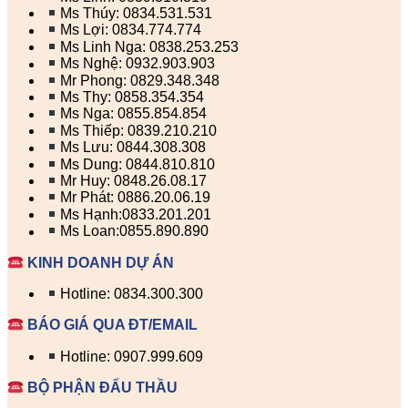
Ms Thúy: 0834.531.531
Ms Lợi: 0834.774.774
Ms Linh Nga: 0838.253.253
Ms Nghệ: 0932.903.903
Mr Phong: 0829.348.348
Ms Thy: 0858.354.354
Ms Nga: 0855.854.854
Ms Thiếp: 0839.210.210
Ms Lưu: 0844.308.308
Ms Dung: 0844.810.810
Mr Huy: 0848.26.08.17
Mr Phát: 0886.20.06.19
Ms Hạnh:0833.201.201
Ms Loan:0855.890.890
KINH DOANH DỰ ÁN
Hotline: 0834.300.300
BÁO GIÁ QUA ĐT/EMAIL
Hotline: 0907.999.609
BỘ PHẬN ĐẤU THẦU