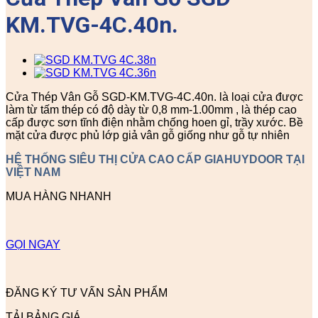
KM.TVG-4C.40n.
Cửa Thép Vân Gỗ SGD-KM.TVG-4C.40n. là loại cửa được
làm từ tấm thép có độ dày từ 0,8 mm-1.00mm , là thép cao
cấp được sơn tĩnh điện nhằm chống hoen gỉ, trầy xước. Bề
mặt cửa được phủ lớp giả vân gỗ giống như gỗ tự nhiên
HỆ THỐNG SIÊU THỊ CỬA CAO CẤP GIAHUYDOOR TẠI
VIỆT NAM
MUA HÀNG NHANH
GỌI NGAY
ĐĂNG KÝ TƯ VẤN SẢN PHẨM
TẢI BẢNG GIÁ