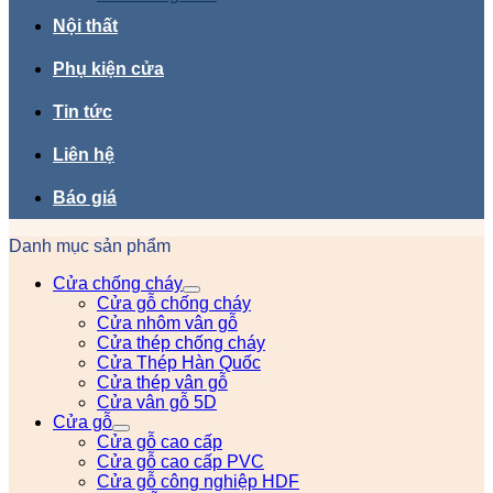
Nội thất
Phụ kiện cửa
Tin tức
Liên hệ
Báo giá
Danh mục sản phẩm
Cửa chống cháy
Cửa gỗ chống cháy
Cửa nhôm vân gỗ
Cửa thép chống cháy
Cửa Thép Hàn Quốc
Cửa thép vân gỗ
Cửa vân gỗ 5D
Cửa gỗ
Cửa gỗ cao cấp
Cửa gỗ cao cấp PVC
Cửa gỗ công nghiệp HDF