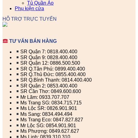
Tủ Quần Áo
Phụ kiện cửa
HỖ TRỢ TRỰC TUYẾN
TƯ VẤN BÁN HÀNG
SR Quận 7: 0818.400.400
SR Quận 9: 0828.400.400
SR Quận 12: 0886.500.500
SR Q.Tân Phú: 0899.400.400
SR Q.Thủ Đức: 0855.400.400
SR Q.Bình Thạnh: 0814.400.400
SR Quận 2: 0853.400.400
SR Cần Thơ: 0849.600.600
Mr Lãm: 0933.707.707
Ms Trang SG: 0834.715.715
Ms Lộc SR: 0826.901.901
Ms Sang: 0834.494.494
Ms Trang Eco: 0847.827.827
Mr Lộc SG: 0854.901.901
Ms Phượng: 0849.627.627
Ms Linh: 0839.310.310