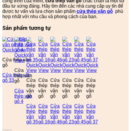
công trình của mình,
cửa thép vân gỗ
chắc chắn là một sự
đầu tư xứng đáng. Hãy tìm đến các nhà cung cấp uy tín để
được tư vấn và lựa chọn sản phẩm
cửa thép vân gỗ
phù
hợp nhất với nhu cầu và phong cách của bạn.
Sản phẩm tương tự
Quick View
Quick
Cửa thép vân
View
gỗ
Quick
Quick
Quick
Quick
Quick
Quick
Cửa
View
View
View
View
View
View
Cửa thép vân
thép vân
gỗ 33
Cửa
Cửa
Cửa
Cửa
Cửa
Cửa
gỗ
thép
thép
thép
thép
thép
thép
Cửa
vân
vân
vân
vân
vân
vân
thép vân
gỗ
gỗ
gỗ
gỗ
gỗ
gỗ
gỗ 4
Cửa
Cửa
Cửa
Cửa
Cửa
Cửa
thép
thép
thép
thép
thép
thép
vân
vân
vân
vân
vân
vân
gỗ 35
gỗ 16
gỗ 46
gỗ 23
gỗ 45
gỗ 37