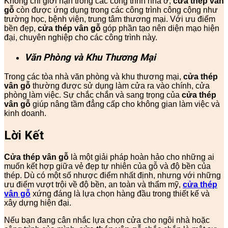
Không chỉ giới hạn trong các công trình nhà ở,
cửa thép vân
gỗ
còn được ứng dụng trong các công trình công cộng như
trường học, bệnh viện, trung tâm thương mại. Với ưu điểm
bền đẹp,
cửa thép vân gỗ
góp phần tạo nên diện mạo hiện
đại, chuyên nghiệp cho các công trình này.
Văn Phòng và Khu Thương Mại
Trong các tòa nhà văn phòng và khu thương mại,
cửa thép
vân gỗ
thường được sử dụng làm cửa ra vào chính, cửa
phòng làm việc. Sự chắc chắn và sang trọng của
cửa thép
vân gỗ
giúp nâng tầm đẳng cấp cho không gian làm việc và
kinh doanh.
Lời Kết
Cửa thép vân gỗ
là một giải pháp hoàn hảo cho những ai
muốn kết hợp giữa vẻ đẹp tự nhiên của gỗ và độ bền của
thép. Dù có một số nhược điểm nhất định, nhưng với những
ưu điểm vượt trội về độ bền, an toàn và thẩm mỹ,
cửa thép
vân gỗ
xứng đáng là lựa chọn hàng đầu trong thiết kế và
xây dựng hiện đại.
Nếu bạn đang cân nhắc lựa chọn cửa cho ngôi nhà hoặc