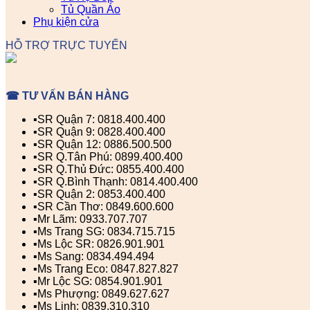
Tủ Quần Áo
Phụ kiện cửa
HỖ TRỢ TRỰC TUYẾN
☎ TƯ VẤN BÁN HÀNG
▪️SR Quận 7: 0818.400.400
▪️SR Quận 9: 0828.400.400
▪️SR Quận 12: 0886.500.500
▪️SR Q.Tân Phú: 0899.400.400
▪️SR Q.Thủ Đức: 0855.400.400
▪️SR Q.Bình Thạnh: 0814.400.400
▪️SR Quận 2: 0853.400.400
▪️SR Cần Thơ: 0849.600.600
▪️Mr Lãm: 0933.707.707
▪️Ms Trang SG: 0834.715.715
▪️Ms Lộc SR: 0826.901.901
▪️Ms Sang: 0834.494.494
▪️Ms Trang Eco: 0847.827.827
▪️Mr Lộc SG: 0854.901.901
▪️Ms Phượng: 0849.627.627
▪️Ms Linh: 0839.310.310