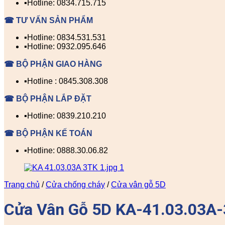
▪️Hotline: 0834.715.715
☎ TƯ VẤN SẢN PHẨM
▪️Hotline: 0834.531.531
▪️Hotline: 0932.095.646
☎ BỘ PHẬN GIAO HÀNG
▪️Hotline : 0845.308.308
☎ BỘ PHẬN LẮP ĐẶT
▪️Hotline: 0839.210.210
☎ BỘ PHẬN KẾ TOÁN
▪️Hotline: 0888.30.06.82
Trang chủ
/
Cửa chống cháy
/
Cửa vân gỗ 5D
Cửa Vân Gỗ 5D KA-41.03.03A