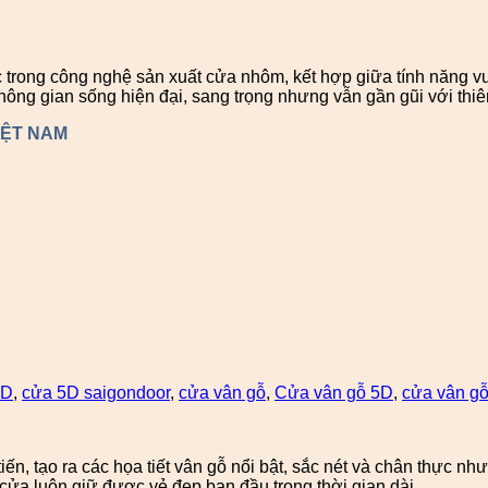
rong công nghệ sản xuất cửa nhôm, kết hợp giữa tính năng vư
ng gian sống hiện đại, sang trọng nhưng vẫn gần gũi với thiê
IỆT NAM
5D
,
cửa 5D saigondoor
,
cửa vân gỗ
,
Cửa vân gỗ 5D
,
cửa vân gỗ
ến, tạo ra các họa tiết vân gỗ nổi bật, sắc nét và chân thực 
ửa luôn giữ được vẻ đẹp ban đầu trong thời gian dài.