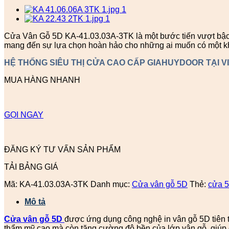
Cửa Vân Gỗ 5D KA-41.03.03A-3TK là một bước tiến vượt bậc t
mang đến sự lựa chọn hoàn hảo cho những ai muốn có một khô
HỆ THỐNG SIÊU THỊ CỬA CAO CẤP GIAHUYDOOR TẠI V
MUA HÀNG NHANH
GỌI NGAY
ĐĂNG KÝ TƯ VẤN SẢN PHẨM
TẢI BẢNG GIÁ
Mã:
KA-41.03.03A-3TK
Danh mục:
Cửa vân gỗ 5D
Thẻ:
cửa 
Mô tả
Cửa vân gỗ 5D
được ứng dụng công nghệ in vân gỗ 5D tiên ti
thẩm mỹ cao mà còn tăng cường độ bền của lớp vân gỗ, giúp c