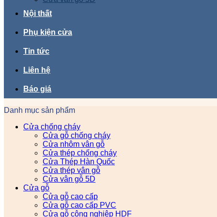
Nội thất
Phụ kiện cửa
Tin tức
Liên hệ
Báo giá
Danh mục sản phẩm
Cửa chống cháy
Cửa gỗ chống cháy
Cửa nhôm vân gỗ
Cửa thép chống cháy
Cửa Thép Hàn Quốc
Cửa thép vân gỗ
Cửa vân gỗ 5D
Cửa gỗ
Cửa gỗ cao cấp
Cửa gỗ cao cấp PVC
Cửa gỗ công nghiệp HDF