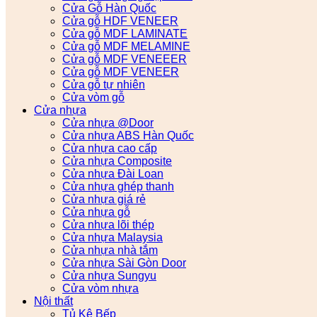
Cửa Gỗ Hàn Quốc
Cửa gỗ HDF VENEER
Cửa gỗ MDF LAMINATE
Cửa gỗ MDF MELAMINE
Cửa gỗ MDF VENEEER
Cửa gỗ MDF VENEER
Cửa gỗ tự nhiên
Cửa vòm gỗ
Cửa nhựa
Cửa nhựa @Door
Cửa nhựa ABS Hàn Quốc
Cửa nhựa cao cấp
Cửa nhựa Composite
Cửa nhựa Đài Loan
Cửa nhựa ghép thanh
Cửa nhựa giá rẻ
Cửa nhựa gỗ
Cửa nhựa lõi thép
Cửa nhựa Malaysia
Cửa nhựa nhà tắm
Cửa nhựa Sài Gòn Door
Cửa nhựa Sungyu
Cửa vòm nhựa
Nội thất
Tủ Kệ Bếp