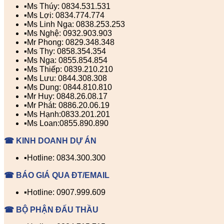
▪️Ms Thúy: 0834.531.531
▪️Ms Lợi: 0834.774.774
▪️Ms Linh Nga: 0838.253.253
▪️Ms Nghệ: 0932.903.903
▪️Mr Phong: 0829.348.348
▪️Ms Thy: 0858.354.354
▪️Ms Nga: 0855.854.854
▪️Ms Thiếp: 0839.210.210
▪️Ms Lưu: 0844.308.308
▪️Ms Dung: 0844.810.810
▪️Mr Huy: 0848.26.08.17
▪️Mr Phát: 0886.20.06.19
▪️Ms Hạnh:0833.201.201
▪️Ms Loan:0855.890.890
☎ KINH DOANH DỰ ÁN
▪️Hotline: 0834.300.300
☎ BÁO GIÁ QUA ĐT/EMAIL
▪️Hotline: 0907.999.609
☎ BỘ PHẬN ĐẤU THẦU