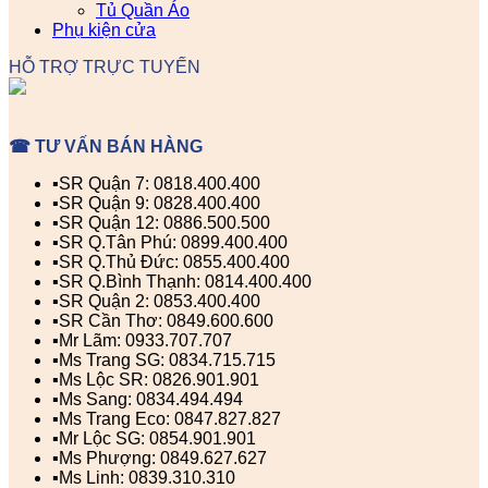
Tủ Quần Áo
Phụ kiện cửa
HỖ TRỢ TRỰC TUYẾN
☎ TƯ VẤN BÁN HÀNG
▪️SR Quận 7: 0818.400.400
▪️SR Quận 9: 0828.400.400
▪️SR Quận 12: 0886.500.500
▪️SR Q.Tân Phú: 0899.400.400
▪️SR Q.Thủ Đức: 0855.400.400
▪️SR Q.Bình Thạnh: 0814.400.400
▪️SR Quận 2: 0853.400.400
▪️SR Cần Thơ: 0849.600.600
▪️Mr Lãm: 0933.707.707
▪️Ms Trang SG: 0834.715.715
▪️Ms Lộc SR: 0826.901.901
▪️Ms Sang: 0834.494.494
▪️Ms Trang Eco: 0847.827.827
▪️Mr Lộc SG: 0854.901.901
▪️Ms Phượng: 0849.627.627
▪️Ms Linh: 0839.310.310