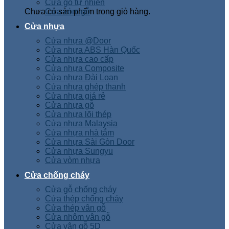
Cửa gỗ tự nhiên
Chưa có sản phẩm trong giỏ hàng.
Cửa vòm gỗ
Cửa nhựa
Cửa nhựa @Door
Cửa nhựa ABS Hàn Quốc
Cửa nhựa cao cấp
Cửa nhựa Composite
Cửa nhựa Đài Loan
Cửa nhựa ghép thanh
Cửa nhựa giá rẻ
Cửa nhựa gỗ
Cửa nhựa lõi thép
Cửa nhựa Malaysia
Cửa nhựa nhà tắm
Cửa nhựa Sài Gòn Door
Cửa nhựa Sungyu
Cửa vòm nhựa
Cửa chống cháy
Cửa gỗ chống cháy
Cửa thép chống cháy
Cửa thép vân gỗ
Cửa nhôm vân gỗ
Cửa vân gỗ 5D