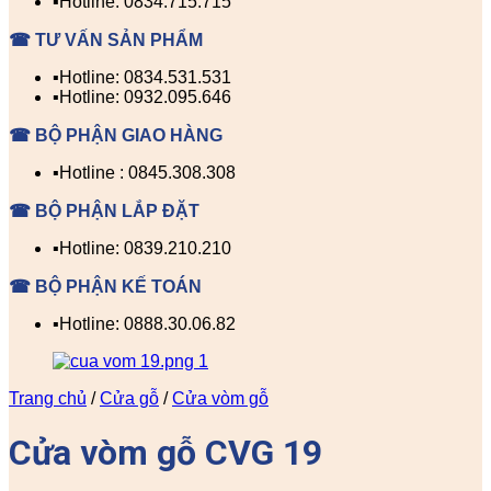
▪️Hotline: 0834.715.715
☎ TƯ VẤN SẢN PHẨM
▪️Hotline: 0834.531.531
▪️Hotline: 0932.095.646
☎ BỘ PHẬN GIAO HÀNG
▪️Hotline : 0845.308.308
☎ BỘ PHẬN LẮP ĐẶT
▪️Hotline: 0839.210.210
☎ BỘ PHẬN KẾ TOÁN
▪️Hotline: 0888.30.06.82
Trang chủ
/
Cửa gỗ
/
Cửa vòm gỗ
Cửa vòm gỗ CVG 19