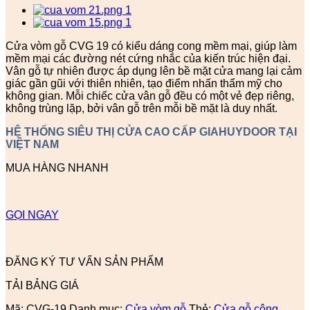
Cửa vòm gỗ CVG 19 có kiểu dáng cong mềm mại, giúp làm
mềm mại các đường nét cứng nhắc của kiến trúc hiện đại.
Vân gỗ tự nhiên được áp dụng lên bề mặt cửa mang lại cảm
giác gần gũi với thiên nhiên, tạo điểm nhấn thẩm mỹ cho
không gian. Mỗi chiếc cửa vân gỗ đều có một vẻ đẹp riêng,
không trùng lặp, bởi vân gỗ trên mỗi bề mặt là duy nhất.
HỆ THỐNG SIÊU THỊ CỬA CAO CẤP GIAHUYDOOR TẠI
VIỆT NAM
MUA HÀNG NHANH
GỌI NGAY
ĐĂNG KÝ TƯ VẤN SẢN PHẨM
TẢI BẢNG GIÁ
Mã:
CVG-19
Danh mục:
Cửa vòm gỗ
Thẻ:
Cửa gỗ công