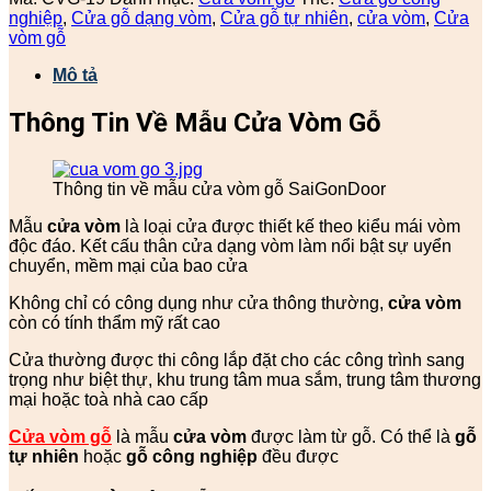
nghiệp
,
Cửa gỗ dạng vòm
,
Cửa gỗ tự nhiên
,
cửa vòm
,
Cửa
vòm gỗ
Mô tả
Thông Tin Về Mẫu Cửa Vòm Gỗ
Thông tin về mẫu cửa vòm gỗ SaiGonDoor
Mẫu
cửa vòm
là loại cửa được thiết kế theo kiểu mái vòm
độc đáo. Kết cấu thân cửa dạng vòm làm nổi bật sự uyển
chuyển, mềm mại của bao cửa
Không chỉ có công dụng như cửa thông thường,
cửa vòm
còn có tính thẩm mỹ rất cao
Cửa thường được thi công lắp đặt cho các công trình sang
trọng như biệt thự, khu trung tâm mua sắm, trung tâm thương
mại hoặc toà nhà cao cấp
Cửa vòm gỗ
là mẫu
cửa vòm
được làm từ gỗ. Có thể là
gỗ
tự nhiên
hoặc
gỗ công nghiệp
đều được