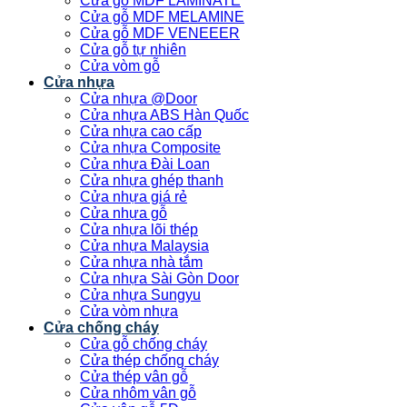
Cửa gỗ MDF LAMINATE
Cửa gỗ MDF MELAMINE
Cửa gỗ MDF VENEEER
Cửa gỗ tự nhiên
Cửa vòm gỗ
Cửa nhựa
Cửa nhựa @Door
Cửa nhựa ABS Hàn Quốc
Cửa nhựa cao cấp
Cửa nhựa Composite
Cửa nhựa Đài Loan
Cửa nhựa ghép thanh
Cửa nhựa giá rẻ
Cửa nhựa gỗ
Cửa nhựa lõi thép
Cửa nhựa Malaysia
Cửa nhựa nhà tắm
Cửa nhựa Sài Gòn Door
Cửa nhựa Sungyu
Cửa vòm nhựa
Cửa chống cháy
Cửa gỗ chống cháy
Cửa thép chống cháy
Cửa thép vân gỗ
Cửa nhôm vân gỗ