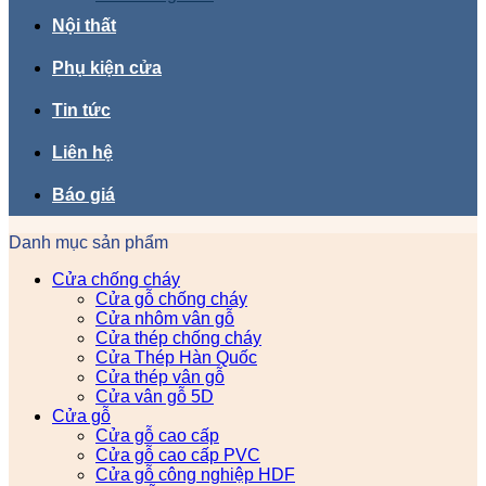
Nội thất
Phụ kiện cửa
Tin tức
Liên hệ
Báo giá
Danh mục sản phẩm
Cửa chống cháy
Cửa gỗ chống cháy
Cửa nhôm vân gỗ
Cửa thép chống cháy
Cửa Thép Hàn Quốc
Cửa thép vân gỗ
Cửa vân gỗ 5D
Cửa gỗ
Cửa gỗ cao cấp
Cửa gỗ cao cấp PVC
Cửa gỗ công nghiệp HDF