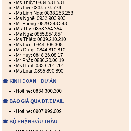
▪️Ms Thúy: 0834.531.531
▪️Ms Lợi: 0834.774.774
▪️Ms Linh Nga: 0838.253.253
▪️Ms Nghệ: 0932.903.903
▪️Mr Phong: 0829.348.348
▪️Ms Thy: 0858.354.354
▪️Ms Nga: 0855.854.854
▪️Ms Thiếp: 0839.210.210
▪️Ms Lưu: 0844.308.308
▪️Ms Dung: 0844.810.810
▪️Mr Huy: 0848.26.08.17
▪️Mr Phát: 0886.20.06.19
▪️Ms Hạnh:0833.201.201
▪️Ms Loan:0855.890.890
☎ KINH DOANH DỰ ÁN
▪️Hotline: 0834.300.300
☎ BÁO GIÁ QUA ĐT/EMAIL
▪️Hotline: 0907.999.609
☎ BỘ PHẬN ĐẤU THẦU