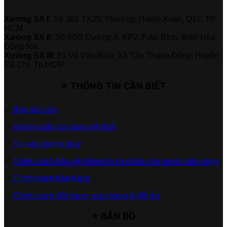
Xưởng SX I:
Số 361 TX25, Phường Thạnh Xuân, Q12, TP.
HCM.
Xưởng SX II:
Số 60/3 Đường 9, KP2, P.An Bình, Biên Hòa,
Đồng Nai.
Xưởng SX III:
81 Võ Văn Bích, Xã Tân Thạnh Đông, Huyện
Củ Chi, Tp.HCM.
⭐ THÔNG TIN CẦN BIẾT
✅
Báo giá cửa
✅
Hướng dẫn sử dụng nội thất
✅
Tư vấn phong thủy
✅
Chính sách bảo vệ thông tin cá nhân của người tiêu dùng
✅
Chính sách bảo hành
✅
Chính sách đặt hàng, giao hàng & đổi trả
⭐ BẢN ĐỒ