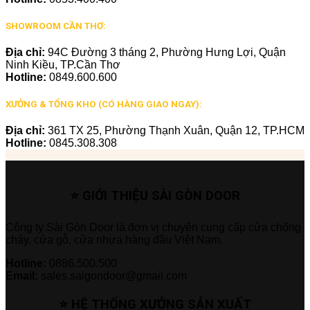
SHOWROOM CẦN THƠ:
Địa chỉ:
94C Đường 3 tháng 2, Phường Hưng Lợi, Quận
Ninh Kiều, TP.Cần Thơ
Hotline:
0849.600.600
XƯỞNG & TỔNG KHO (CÓ HÀNG GIAO NGAY):
Địa chỉ:
361 TX 25, Phường Thạnh Xuân, Quận 12, TP.HCM
Hotline:
0845.308.308
⭐ GIỚI THIỆU SÀI GÒN DOOR
Công ty Sài Gòn Door là đơn vị chuyên cung cấp cửa chống
cháy, cửa gỗ, cửa nhựa hàng đầu Việt Nam.
Hotline:
0886.500.500
Email:
sales.saigondoor@gmail.com
⭐ HỆ THỐNG XƯỞNG SẢN XUẤT