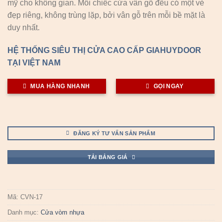
mỹ cho không gian. Mỗi chiếc cửa vân gỗ đều có một vẻ
đẹp riêng, không trùng lặp, bởi vân gỗ trên mỗi bề mặt là
duy nhất.
HỆ THỐNG SIÊU THỊ CỬA CAO CẤP GIAHUYDOOR
TẠI VIỆT NAM
MUA HÀNG NHANH
GỌI NGAY
ĐĂNG KÝ TƯ VẤN SẢN PHẨM
TẢI BẢNG GIÁ
Mã:
CVN-17
Danh mục:
Cửa vòm nhựa