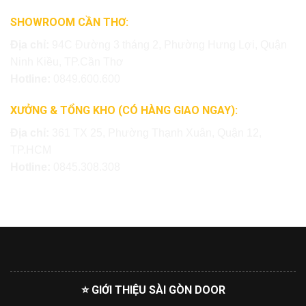
SHOWROOM CẦN THƠ:
Địa chỉ:
94C Đường 3 tháng 2, Phường Hưng Lợi, Quận
Ninh Kiều, TP.Cần Thơ
Hotline:
0849.600.600
XƯỞNG & TỔNG KHO (CÓ HÀNG GIAO NGAY):
Địa chỉ:
361 TX 25, Phường Thạnh Xuân, Quận 12,
TP.HCM
Hotline:
0845.308.308
⭐ GIỚI THIỆU SÀI GÒN DOOR