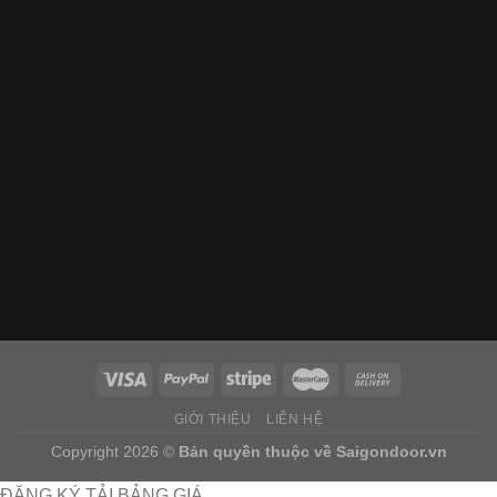
GIỚI THIỆU
LIÊN HỆ
Copyright 2026 ©
Bản quyền thuộc về
Saigondoor.vn
ĐĂNG KÝ TẢI BẢNG GIÁ