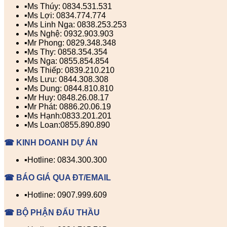
▪️Ms Thúy: 0834.531.531
▪️Ms Lợi: 0834.774.774
▪️Ms Linh Nga: 0838.253.253
▪️Ms Nghệ: 0932.903.903
▪️Mr Phong: 0829.348.348
▪️Ms Thy: 0858.354.354
▪️Ms Nga: 0855.854.854
▪️Ms Thiếp: 0839.210.210
▪️Ms Lưu: 0844.308.308
▪️Ms Dung: 0844.810.810
▪️Mr Huy: 0848.26.08.17
▪️Mr Phát: 0886.20.06.19
▪️Ms Hạnh:0833.201.201
▪️Ms Loan:0855.890.890
☎ KINH DOANH DỰ ÁN
▪️Hotline: 0834.300.300
☎ BÁO GIÁ QUA ĐT/EMAIL
▪️Hotline: 0907.999.609
☎ BỘ PHẬN ĐẤU THẦU