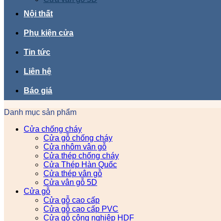
Nội thất
Phụ kiện cửa
Tin tức
Liên hệ
Báo giá
Danh mục sản phẩm
Cửa chống cháy
Cửa gỗ chống cháy
Cửa nhôm vân gỗ
Cửa thép chống cháy
Cửa Thép Hàn Quốc
Cửa thép vân gỗ
Cửa vân gỗ 5D
Cửa gỗ
Cửa gỗ cao cấp
Cửa gỗ cao cấp PVC
Cửa gỗ công nghiệp HDF