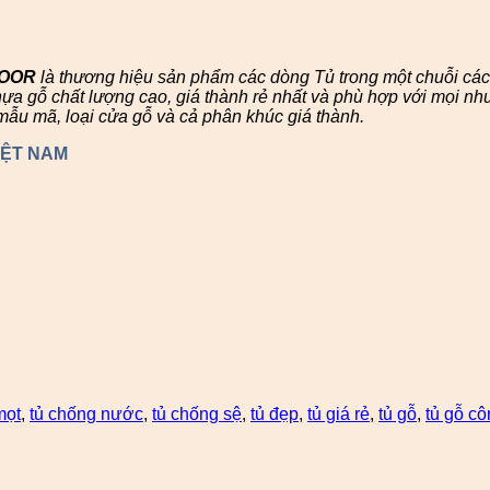
DOOR
là thương hiệu sản phẩm các dòng Tủ trong một chuỗi c
 gỗ chất lượng cao, giá thành rẻ nhất và phù hợp với mọi nhu
mẫu mã, loại cửa gỗ và cả phân khúc giá thành.
IỆT NAM
mọt
,
tủ chống nước
,
tủ chống sệ
,
tủ đẹp
,
tủ giá rẻ
,
tủ gỗ
,
tủ gỗ c