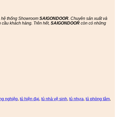
ác hệ thống Showroom
SAIGONDOOR
. Chuyên sản xuất và
 cầu khách hàng. Trên hết,
SAIGONDOOR
còn có những
ông nghiệp
,
tủ hiện đại
,
tủ nhà vệ sinh
,
tủ nhựa
,
tủ phòng tắm
,