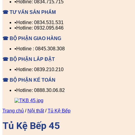
▪️Hotline: 0834.715.715
☎ TƯ VẤN SẢN PHẨM
▪️Hotline: 0834.531.531
▪️Hotline: 0932.095.646
☎ BỘ PHẬN GIAO HÀNG
▪️Hotline : 0845.308.308
☎ BỘ PHẬN LẮP ĐẶT
▪️Hotline: 0839.210.210
☎ BỘ PHẬN KẾ TOÁN
▪️Hotline: 0888.30.06.82
Trang chủ
/
Nội thất
/
Tủ Kệ Bếp
Tủ Kệ Bếp 45