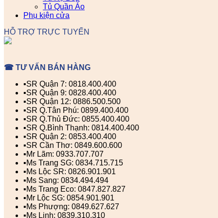
Tủ Quần Áo
Phụ kiện cửa
HỖ TRỢ TRỰC TUYẾN
☎ TƯ VẤN BÁN HÀNG
▪️SR Quận 7: 0818.400.400
▪️SR Quận 9: 0828.400.400
▪️SR Quận 12: 0886.500.500
▪️SR Q.Tân Phú: 0899.400.400
▪️SR Q.Thủ Đức: 0855.400.400
▪️SR Q.Bình Thạnh: 0814.400.400
▪️SR Quận 2: 0853.400.400
▪️SR Cần Thơ: 0849.600.600
▪️Mr Lãm: 0933.707.707
▪️Ms Trang SG: 0834.715.715
▪️Ms Lộc SR: 0826.901.901
▪️Ms Sang: 0834.494.494
▪️Ms Trang Eco: 0847.827.827
▪️Mr Lộc SG: 0854.901.901
▪️Ms Phượng: 0849.627.627
▪️Ms Linh: 0839.310.310