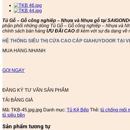
Tủ Gỗ – Gỗ công nghiêp – Nhựa và Nhựa gỗ tại SAIGON
phân phối những dòng Tủ Gỗ – Gỗ công nghiêp – Nhựa và Nhựa
chính sách bán hàng
ƯU ĐÃI
CAO
đi kèm với sự đa dạng về 
HỆ THỐNG SIÊU THỊ CỬA CAO CẤP GIAHUYDOOR TẠI V
MUA HÀNG NHANH
GỌI NGAY
ĐĂNG KÝ TƯ VẤN SẢN PHẨM
TẢI BẢNG GIÁ
Mã:
TKB-45.jpg.jpg
Danh mục:
Tủ Kệ Bếp
Thẻ:
tủ chống mối 
tủ siêu bền
Sản phẩm tương tự