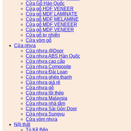
Cửa Gỗ Hàn Quốc
Cửa gỗ HDF VENEER
Cửa gỗ MDF LAMINATE
Cửa gỗ MDF MELAMINE
Cửa gỗ MDF VENEEER
Cửa gỗ MDF VENEER
Cửa gỗ tự nhiên
Cửa vòm gỗ
Cửa nhựa
Cửa nhựa @Door
Cửa nhựa ABS Hàn Quốc
Cửa nhựa cao cấp
Cửa nhựa Composite
Cửa nhựa Đài Loan
Cửa nhựa ghép thanh
Cửa nhựa giá rẻ
Cửa nhựa gỗ
Cửa nhựa lõi thép
Cửa nhựa Malaysia
Cửa nhựa nhà tắm
Cửa nhựa Sài Gòn Door
Cửa nhựa Sungyu
Cửa vòm nhựa
Nội thất
Tủ Kệ Bếp