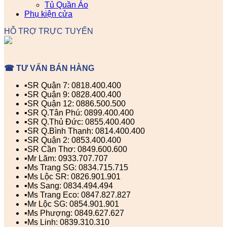
Tủ Quần Áo
Phụ kiện cửa
HỖ TRỢ TRỰC TUYẾN
☎ TƯ VẤN BÁN HÀNG
▪️SR Quận 7: 0818.400.400
▪️SR Quận 9: 0828.400.400
▪️SR Quận 12: 0886.500.500
▪️SR Q.Tân Phú: 0899.400.400
▪️SR Q.Thủ Đức: 0855.400.400
▪️SR Q.Bình Thạnh: 0814.400.400
▪️SR Quận 2: 0853.400.400
▪️SR Cần Thơ: 0849.600.600
▪️Mr Lãm: 0933.707.707
▪️Ms Trang SG: 0834.715.715
▪️Ms Lộc SR: 0826.901.901
▪️Ms Sang: 0834.494.494
▪️Ms Trang Eco: 0847.827.827
▪️Mr Lộc SG: 0854.901.901
▪️Ms Phượng: 0849.627.627
▪️Ms Linh: 0839.310.310