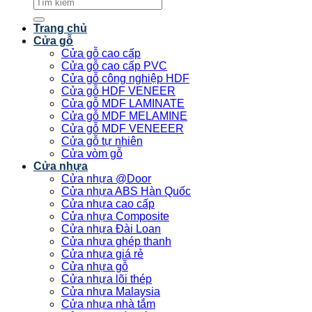
Tìm
kiếm:
Trang chủ
Cửa gỗ
Cửa gỗ cao cấp
Cửa gỗ cao cấp PVC
Cửa gỗ công nghiệp HDF
Cửa gỗ HDF VENEER
Cửa gỗ MDF LAMINATE
Cửa gỗ MDF MELAMINE
Cửa gỗ MDF VENEEER
Cửa gỗ tự nhiên
Cửa vòm gỗ
Cửa nhựa
Cửa nhựa @Door
Cửa nhựa ABS Hàn Quốc
Cửa nhựa cao cấp
Cửa nhựa Composite
Cửa nhựa Đài Loan
Cửa nhựa ghép thanh
Cửa nhựa giá rẻ
Cửa nhựa gỗ
Cửa nhựa lõi thép
Cửa nhựa Malaysia
Cửa nhựa nhà tắm