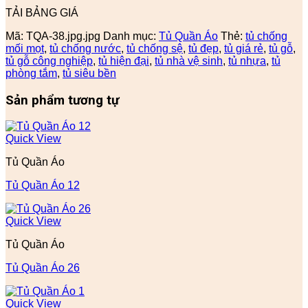
TẢI BẢNG GIÁ
Mã:
TQA-38.jpg.jpg
Danh mục:
Tủ Quần Áo
Thẻ:
tủ chống
mối mọt
,
tủ chống nước
,
tủ chống sệ
,
tủ đẹp
,
tủ giá rẻ
,
tủ gỗ
,
tủ gỗ công nghiệp
,
tủ hiện đại
,
tủ nhà vệ sinh
,
tủ nhựa
,
tủ
phòng tắm
,
tủ siêu bền
Sản phẩm tương tự
Quick View
Tủ Quần Áo
Tủ Quần Áo 12
Quick View
Tủ Quần Áo
Tủ Quần Áo 26
Quick View