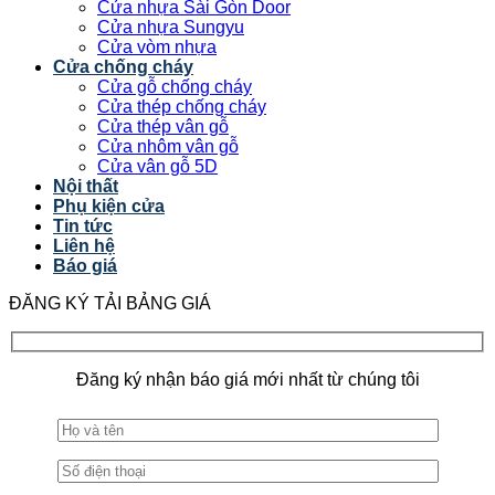
Cửa nhựa Sài Gòn Door
Cửa nhựa Sungyu
Cửa vòm nhựa
Cửa chống cháy
Cửa gỗ chống cháy
Cửa thép chống cháy
Cửa thép vân gỗ
Cửa nhôm vân gỗ
Cửa vân gỗ 5D
Nội thất
Phụ kiện cửa
Tin tức
Liên hệ
Báo giá
ĐĂNG KÝ TẢI BẢNG GIÁ
Đăng ký nhận báo giá mới nhất từ chúng tôi