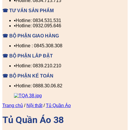
▪️Hotline: 0834.715.715
☎ TƯ VẤN SẢN PHẨM
▪️Hotline: 0834.531.531
▪️Hotline: 0932.095.646
☎ BỘ PHẬN GIAO HÀNG
▪️Hotline : 0845.308.308
☎ BỘ PHẬN LẮP ĐẶT
▪️Hotline: 0839.210.210
☎ BỘ PHẬN KẾ TOÁN
▪️Hotline: 0888.30.06.82
Trang chủ
/
Nội thất
/
Tủ Quần Áo
Tủ Quần Áo 38