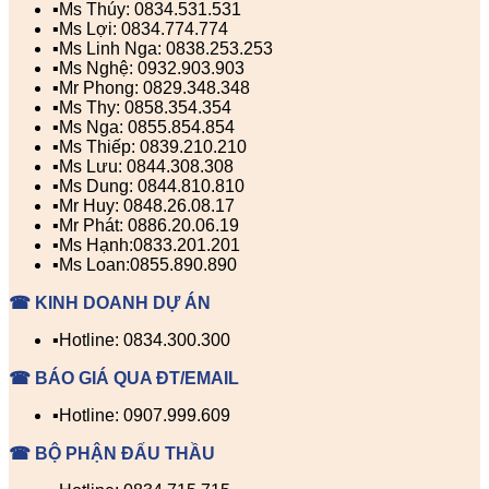
▪️Ms Thúy: 0834.531.531
▪️Ms Lợi: 0834.774.774
▪️Ms Linh Nga: 0838.253.253
▪️Ms Nghệ: 0932.903.903
▪️Mr Phong: 0829.348.348
▪️Ms Thy: 0858.354.354
▪️Ms Nga: 0855.854.854
▪️Ms Thiếp: 0839.210.210
▪️Ms Lưu: 0844.308.308
▪️Ms Dung: 0844.810.810
▪️Mr Huy: 0848.26.08.17
▪️Mr Phát: 0886.20.06.19
▪️Ms Hạnh:0833.201.201
▪️Ms Loan:0855.890.890
☎ KINH DOANH DỰ ÁN
▪️Hotline: 0834.300.300
☎ BÁO GIÁ QUA ĐT/EMAIL
▪️Hotline: 0907.999.609
☎ BỘ PHẬN ĐẤU THẦU