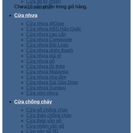
Cửa gỗ tự nhiên
Chưa có sản phẩm trong giỏ hàng.
Cửa vòm gỗ
Cửa nhựa
Cửa nhựa @Door
Cửa nhựa ABS Hàn Quốc
Cửa nhựa cao cấp
Cửa nhựa Composite
Cửa nhựa Đài Loan
Cửa nhựa ghép thanh
Cửa nhựa giá rẻ
Cửa nhựa gỗ
Cửa nhựa lõi thép
Cửa nhựa Malaysia
Cửa nhựa nhà tắm
Cửa nhựa Sài Gòn Door
Cửa nhựa Sungyu
Cửa vòm nhựa
Cửa chống cháy
Cửa gỗ chống cháy
Cửa thép chống cháy
Cửa thép vân gỗ
Cửa nhôm vân gỗ
Cửa vân gỗ 5D