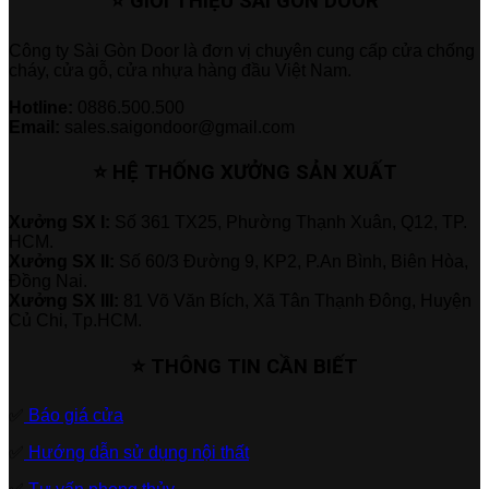
⭐ GIỚI THIỆU SÀI GÒN DOOR
Công ty Sài Gòn Door là đơn vị chuyên cung cấp cửa chống
cháy, cửa gỗ, cửa nhựa hàng đầu Việt Nam.
Hotline:
0886.500.500
Email:
sales.saigondoor@gmail.com
⭐ HỆ THỐNG XƯỞNG SẢN XUẤT
Xưởng SX I:
Số 361 TX25, Phường Thạnh Xuân, Q12, TP.
HCM.
Xưởng SX II:
Số 60/3 Đường 9, KP2, P.An Bình, Biên Hòa,
Đồng Nai.
Xưởng SX III:
81 Võ Văn Bích, Xã Tân Thạnh Đông, Huyện
Củ Chi, Tp.HCM.
⭐ THÔNG TIN CẦN BIẾT
✅
Báo giá cửa
✅
Hướng dẫn sử dụng nội thất