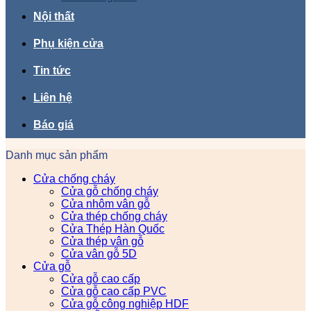
Nội thất
Phụ kiện cửa
Tin tức
Liên hệ
Báo giá
Danh mục sản phẩm
Cửa chống cháy
Cửa gỗ chống cháy
Cửa nhôm vân gỗ
Cửa thép chống cháy
Cửa Thép Hàn Quốc
Cửa thép vân gỗ
Cửa vân gỗ 5D
Cửa gỗ
Cửa gỗ cao cấp
Cửa gỗ cao cấp PVC
Cửa gỗ công nghiệp HDF