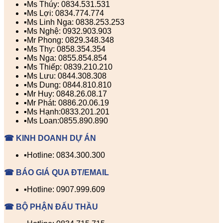
▪️Ms Thúy: 0834.531.531
▪️Ms Lợi: 0834.774.774
▪️Ms Linh Nga: 0838.253.253
▪️Ms Nghệ: 0932.903.903
▪️Mr Phong: 0829.348.348
▪️Ms Thy: 0858.354.354
▪️Ms Nga: 0855.854.854
▪️Ms Thiếp: 0839.210.210
▪️Ms Lưu: 0844.308.308
▪️Ms Dung: 0844.810.810
▪️Mr Huy: 0848.26.08.17
▪️Mr Phát: 0886.20.06.19
▪️Ms Hạnh:0833.201.201
▪️Ms Loan:0855.890.890
☎ KINH DOANH DỰ ÁN
▪️Hotline: 0834.300.300
☎ BÁO GIÁ QUA ĐT/EMAIL
▪️Hotline: 0907.999.609
☎ BỘ PHẬN ĐẤU THẦU