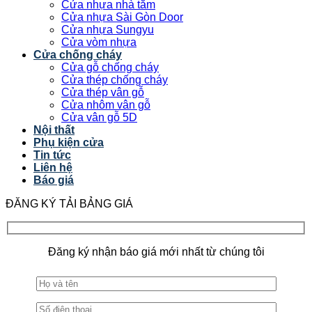
Cửa nhựa nhà tắm
Cửa nhựa Sài Gòn Door
Cửa nhựa Sungyu
Cửa vòm nhựa
Cửa chống cháy
Cửa gỗ chống cháy
Cửa thép chống cháy
Cửa thép vân gỗ
Cửa nhôm vân gỗ
Cửa vân gỗ 5D
Nội thất
Phụ kiện cửa
Tin tức
Liên hệ
Báo giá
ĐĂNG KÝ TẢI BẢNG GIÁ
Đăng ký nhận báo giá mới nhất từ chúng tôi