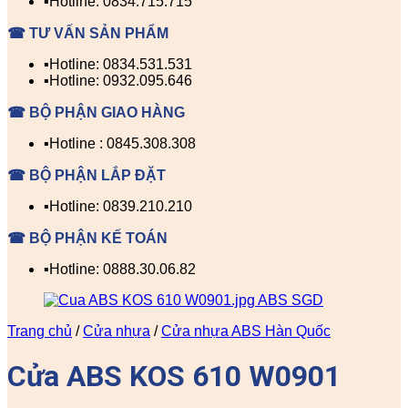
▪️Hotline: 0834.715.715
☎ TƯ VẤN SẢN PHẨM
▪️Hotline: 0834.531.531
▪️Hotline: 0932.095.646
☎ BỘ PHẬN GIAO HÀNG
▪️Hotline : 0845.308.308
☎ BỘ PHẬN LẮP ĐẶT
▪️Hotline: 0839.210.210
☎ BỘ PHẬN KẾ TOÁN
▪️Hotline: 0888.30.06.82
Trang chủ
/
Cửa nhựa
/
Cửa nhựa ABS Hàn Quốc
Cửa ABS KOS 610 W0901