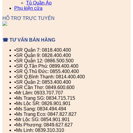
Tủ Quần Áo
Phụ kiện cửa
HỖ TRỢ TRỰC TUYẾN
☎ TƯ VẤN BÁN HÀNG
▪️SR Quận 7: 0818.400.400
▪️SR Quận 9: 0828.400.400
▪️SR Quận 12: 0886.500.500
▪️SR Q.Tân Phú: 0899.400.400
▪️SR Q.Thủ Đức: 0855.400.400
▪️SR Q.Bình Thạnh: 0814.400.400
▪️SR Quận 2: 0853.400.400
▪️SR Cần Thơ: 0849.600.600
▪️Mr Lãm: 0933.707.707
▪️Ms Trang SG: 0834.715.715
▪️Ms Lộc SR: 0826.901.901
▪️Ms Sang: 0834.494.494
▪️Ms Trang Eco: 0847.827.827
▪️Mr Lộc SG: 0854.901.901
▪️Ms Phượng: 0849.627.627
▪️Ms Linh: 0839.310.310