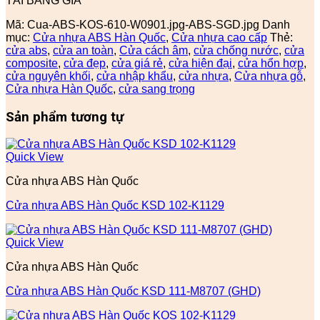
TẢI BẢNG GIÁ
Mã:
Cua-ABS-KOS-610-W0901.jpg-ABS-SGD.jpg
Danh
mục:
Cửa nhựa ABS Hàn Quốc
,
Cửa nhựa cao cấp
Thẻ:
cửa abs
,
cửa an toàn
,
Cửa cách âm
,
cửa chống nước
,
cửa
composite
,
cửa đẹp
,
cửa giá rẻ
,
cửa hiện đại
,
cửa hổn hợp
,
cửa nguyên khối
,
cửa nhập khẩu
,
cửa nhựa
,
Cửa nhựa gỗ
,
Cửa nhựa Hàn Quốc
,
cửa sang trọng
Sản phẩm tương tự
Quick View
Cửa nhựa ABS Hàn Quốc
Cửa nhựa ABS Hàn Quốc KSD 102-K1129
Quick View
Cửa nhựa ABS Hàn Quốc
Cửa nhựa ABS Hàn Quốc KSD 111-M8707 (GHD)