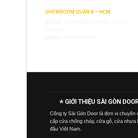
SHOWROOM QUẬN 8 – HCM
Địa chỉ:
1194 Phạm Thế Hiển, Quận 8,
TP.HCM
Hotline:
0899.400.400
⭐ GIỚI THIỆU SÀI GÒN DOO
Công ty Sài Gòn Door là đơn vị chuyên
cấp cửa chống cháy, cửa gỗ, cửa nhựa
đầu Việt Nam.