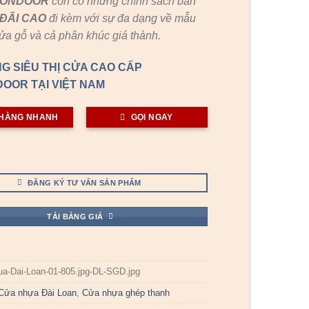
GONDOOR
còn có những chính sách bán
ĐÃI
CAO
đi kèm với sự đa dạng về mẫu
cửa gỗ và cả phân khúc giá thành.
G SIÊU THỊ CỬA CAO CẤP
OOR TẠI VIỆT NAM
HÀNG NHANH
GỌI NGAY
ĐĂNG KÝ TƯ VẤN SẢN PHẨM
TẢI BẢNG GIÁ
ua-Dai-Loan-01-805.jpg-DL-SGD.jpg
Cửa nhựa Đài Loan
,
Cửa nhựa ghép thanh