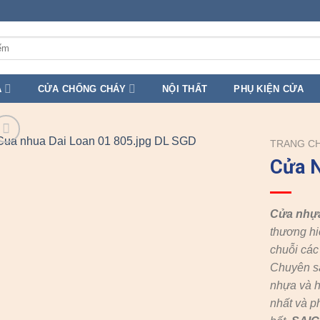
A
CỬA CHỐNG CHÁY
NỘI THẤT
PHỤ KIỆN CỬA
TRANG C
Cửa N
Cửa nhự
thương hi
chuỗi cá
Chuyên s
nhựa và h
nhất và p