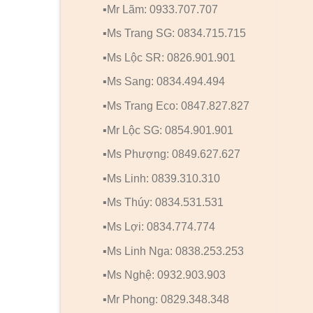
▪️Mr Lãm: 0933.707.707
▪️Ms Trang SG: 0834.715.715
▪️Ms Lộc SR: 0826.901.901
▪️Ms Sang: 0834.494.494
▪️Ms Trang Eco: 0847.827.827
▪️Mr Lộc SG: 0854.901.901
▪️Ms Phượng: 0849.627.627
▪️Ms Linh: 0839.310.310
▪️Ms Thúy: 0834.531.531
▪️Ms Lợi: 0834.774.774
▪️Ms Linh Nga: 0838.253.253
▪️Ms Nghệ: 0932.903.903
▪️Mr Phong: 0829.348.348