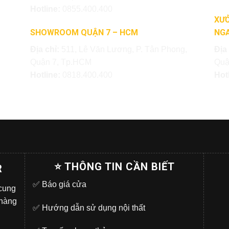
Hotline:
0855.400.400
XƯỞ
SHOWROOM QUẬN 7 – HCM
NGA
Địa chỉ:
511, Lê Văn Lương, P. Tân Phong,
Địa
Quận 7, Tp.HCM
Quậ
Hotline:
0818.400.400
Hot
⭐ THÔNG TIN CẦN BIẾT
R
✅
Báo giá cửa
 cung
 hàng
✅
Hướng dẫn sử dụng nội thất