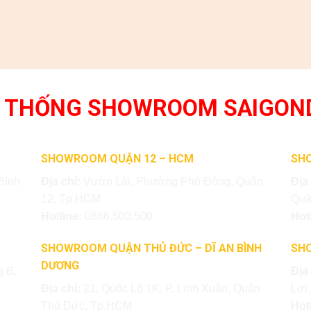
 THỐNG SHOWROOM SAIGON
SHOWROOM QUẬN 12 – HCM
SH
Bình
Địa chỉ:
Vườn Lài, Phường Phú Đông, Quận
Địa
12, Tp.HCM
Quậ
Hotline:
0886.500.500
Hot
SHOWROOM QUẬN THỦ ĐỨC – DĨ AN BÌNH
SH
DƯƠNG
 B,
Địa
Địa chỉ:
21, Quốc Lộ 1K, P. Linh Xuân, Quận
Lợi
Thủ Đức, Tp.HCM
Hot