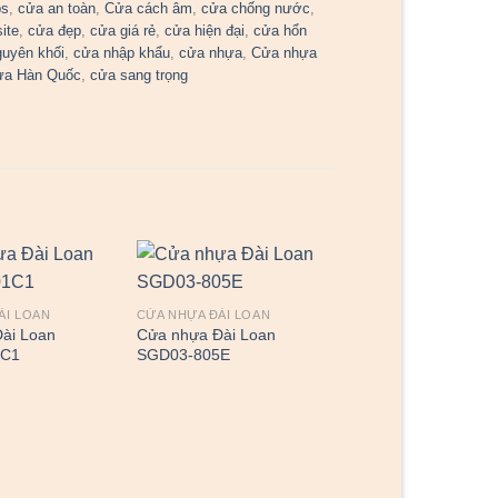
bs
,
cửa an toàn
,
Cửa cách âm
,
cửa chống nước
,
ite
,
cửa đẹp
,
cửa giá rẻ
,
cửa hiện đại
,
cửa hổn
guyên khối
,
cửa nhập khẩu
,
cửa nhựa
,
Cửa nhựa
ựa Hàn Quốc
,
cửa sang trọng
ÀI LOAN
CỬA NHỰA ĐÀI LOAN
ài Loan
Cửa nhựa Đài Loan
1C1
SGD03-805E