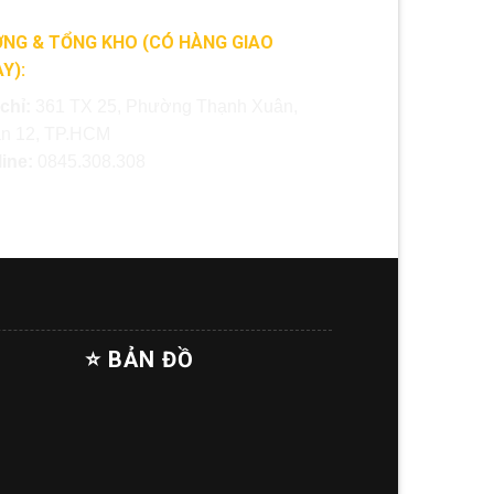
NG & TỔNG KHO (CÓ HÀNG GIAO
Y):
 chỉ:
361 TX 25, Phường Thạnh Xuân,
n 12, TP.HCM
line:
0845.308.308
⭐ BẢN ĐỒ