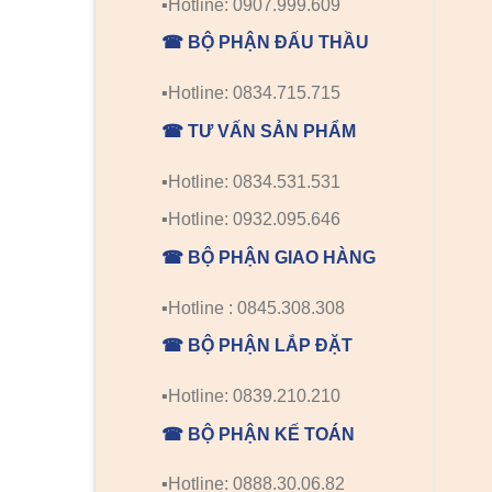
▪️Hotline: 0907.999.609
☎ BỘ PHẬN ĐẤU THẦU
▪️Hotline: 0834.715.715
☎ TƯ VẤN SẢN PHẨM
▪️Hotline: 0834.531.531
▪️Hotline: 0932.095.646
☎ BỘ PHẬN GIAO HÀNG
▪️Hotline : 0845.308.308
☎ BỘ PHẬN LẮP ĐẶT
▪️Hotline: 0839.210.210
☎ BỘ PHẬN KẾ TOÁN
▪️Hotline: 0888.30.06.82