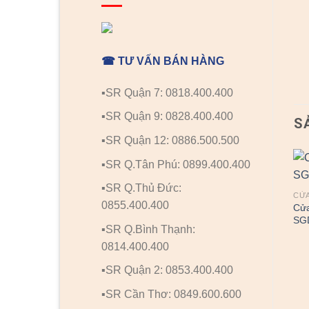
☎ TƯ VẤN BÁN HÀNG
▪️SR Quận 7: 0818.400.400
▪️SR Quận 9: 0828.400.400
S
▪️SR Quận 12: 0886.500.500
▪️SR Q.Tân Phú: 0899.400.400
▪️SR Q.Thủ Đức:
CỬA NHỰA ĐÀI LOAN
CỬA NHỰA ĐÀI LOAN
CỬA
0855.400.400
Cửa nhựa Đài Loan
Cửa nhựa Đài Loan
Cửa
SGDYB-45
SGDYW-48
SG
▪️SR Q.Bình Thạnh:
0814.400.400
▪️SR Quận 2: 0853.400.400
▪️SR Cần Thơ: 0849.600.600