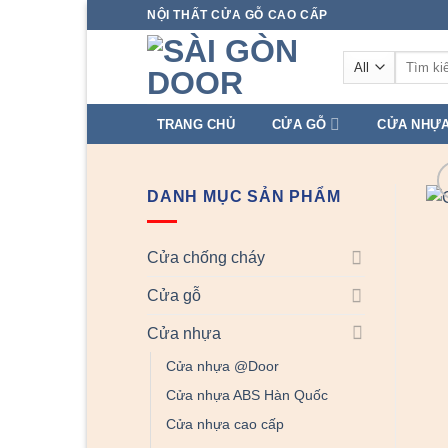
Skip
NỘI THẤT CỬA GỖ CAO CẤP
to
Tìm
content
kiếm:
TRANG CHỦ
CỬA GỖ
CỬA NHỰ
DANH MỤC SẢN PHẨM
Cửa chống cháy
Cửa gỗ
Cửa nhựa
Cửa nhựa @Door
Cửa nhựa ABS Hàn Quốc
Cửa nhựa cao cấp