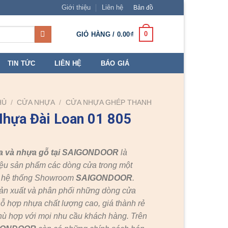
Giới thiệu
Liên hệ
Bản đồ
0
GIỎ HÀNG /
0.00
₫
TIN TỨC
LIÊN HỆ
BÁO GIÁ
HỦ
/
CỬA NHỰA
/
CỬA NHỰA GHÉP THANH
hựa Đài Loan 01 805
a và nhựa gỗ tại SAIGONDOOR
là
ệu sản phẩm các dòng cửa trong một
c hệ thống Showroom
SAIGONDOOR
.
ản xuất và phân phối những dòng cửa
ỗ hợp nhựa chất lượng cao, giá thành rẻ
hù hợp với mọi nhu cầu khách hàng. Trên