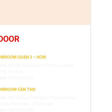
DOOR
OWROOM QUẬN 2 – HCM:
 chỉ:
669 Đỗ Xuân Hợp, P. Phước Long B,
n 9, TP.HCM
line:
0853.400.400
OWROOM CẦN THƠ:
 chỉ:
94C Đường 3 tháng 2, Phường Hưng
, Quận Ninh Kiều, TP.Cần Thơ
line:
0849.600.600