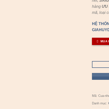
hết,
SAI
hàng
ƯU 
mã, loại 
HỆ THỐN
GIAHUYD
MUA 
Mã:
Cua-nh
Danh mục: