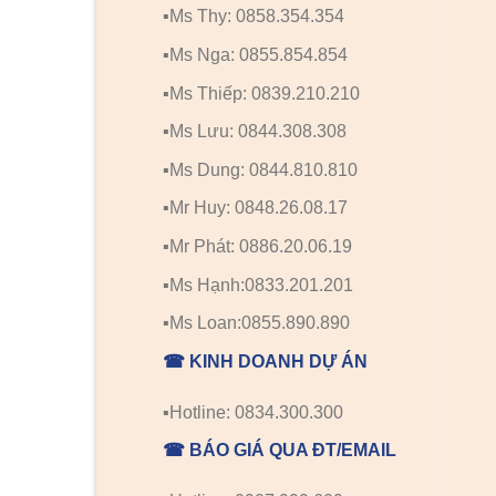
▪️Ms Thy: 0858.354.354
▪️Ms Nga: 0855.854.854
▪️Ms Thiếp: 0839.210.210
▪️Ms Lưu: 0844.308.308
▪️Ms Dung: 0844.810.810
▪️Mr Huy: 0848.26.08.17
▪️Mr Phát: 0886.20.06.19
▪️Ms Hạnh:0833.201.201
▪️Ms Loan:0855.890.890
☎ KINH DOANH DỰ ÁN
▪️Hotline: 0834.300.300
☎ BÁO GIÁ QUA ĐT/EMAIL