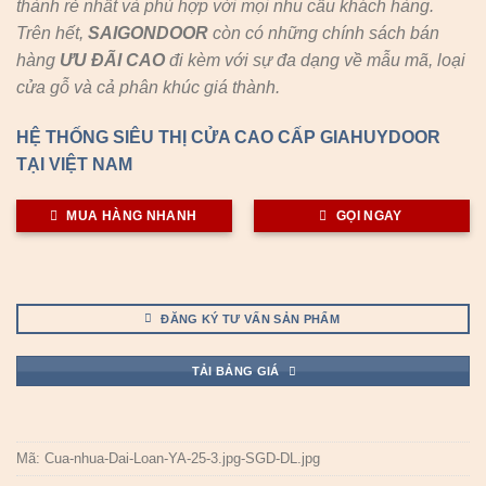
thành rẻ nhất và phù hợp với mọi nhu cầu khách hàng.
Trên hết,
SAIGONDOOR
còn có những chính sách bán
hàng
ƯU ĐÃI
CAO
đi kèm với sự đa dạng về mẫu mã, loại
cửa gỗ và cả phân khúc giá thành.
HỆ THỐNG SIÊU THỊ CỬA CAO CẤP GIAHUYDOOR
TẠI VIỆT NAM
MUA HÀNG NHANH
GỌI NGAY
ĐĂNG KÝ TƯ VẤN SẢN PHẨM
TẢI BẢNG GIÁ
Mã:
Cua-nhua-Dai-Loan-YA-25-3.jpg-SGD-DL.jpg