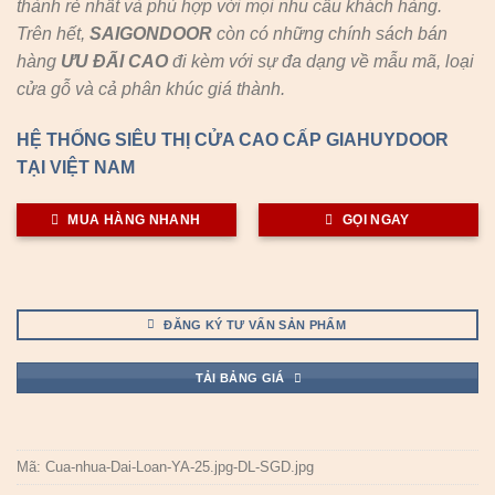
thành rẻ nhất và phù hợp với mọi nhu cầu khách hàng.
Trên hết,
SAIGONDOOR
còn có những chính sách bán
hàng
ƯU ĐÃI
CAO
đi kèm với sự đa dạng về mẫu mã, loại
cửa gỗ và cả phân khúc giá thành.
HỆ THỐNG SIÊU THỊ CỬA CAO CẤP GIAHUYDOOR
TẠI VIỆT NAM
MUA HÀNG NHANH
GỌI NGAY
ĐĂNG KÝ TƯ VẤN SẢN PHẨM
TẢI BẢNG GIÁ
Mã:
Cua-nhua-Dai-Loan-YA-25.jpg-DL-SGD.jpg