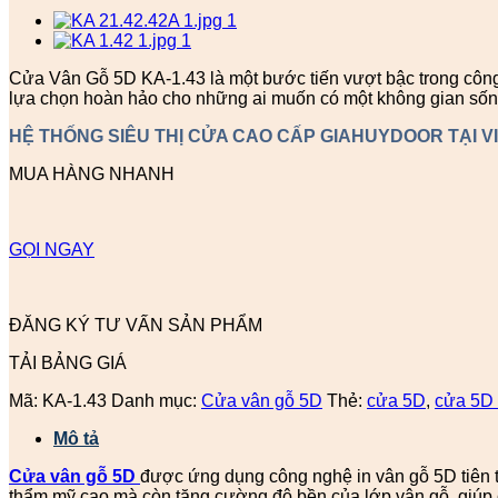
Cửa Vân Gỗ 5D KA-1.43 là một bước tiến vượt bậc trong công
lựa chọn hoàn hảo cho những ai muốn có một không gian sống 
HỆ THỐNG SIÊU THỊ CỬA CAO CẤP GIAHUYDOOR TẠI V
MUA HÀNG NHANH
GỌI NGAY
ĐĂNG KÝ TƯ VẤN SẢN PHẨM
TẢI BẢNG GIÁ
Mã:
KA-1.43
Danh mục:
Cửa vân gỗ 5D
Thẻ:
cửa 5D
,
cửa 5D 
Mô tả
Cửa vân gỗ 5D
được ứng dụng công nghệ in vân gỗ 5D tiên ti
thẩm mỹ cao mà còn tăng cường độ bền của lớp vân gỗ, giúp c