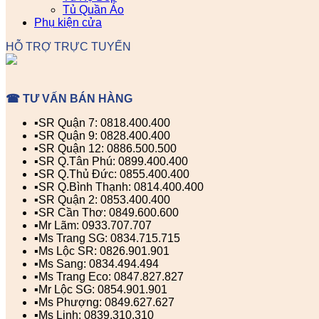
Tủ Quần Áo
Phụ kiện cửa
HỖ TRỢ TRỰC TUYẾN
☎ TƯ VẤN BÁN HÀNG
▪️SR Quận 7: 0818.400.400
▪️SR Quận 9: 0828.400.400
▪️SR Quận 12: 0886.500.500
▪️SR Q.Tân Phú: 0899.400.400
▪️SR Q.Thủ Đức: 0855.400.400
▪️SR Q.Bình Thạnh: 0814.400.400
▪️SR Quận 2: 0853.400.400
▪️SR Cần Thơ: 0849.600.600
▪️Mr Lãm: 0933.707.707
▪️Ms Trang SG: 0834.715.715
▪️Ms Lộc SR: 0826.901.901
▪️Ms Sang: 0834.494.494
▪️Ms Trang Eco: 0847.827.827
▪️Mr Lộc SG: 0854.901.901
▪️Ms Phượng: 0849.627.627
▪️Ms Linh: 0839.310.310