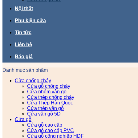
Nội thất
Phụ kiện cửa
Tin tức
Liên hệ
Báo giá
Danh mục sản phẩm
Cửa chống cháy
Cửa gỗ chống cháy
Cửa nhôm vân gỗ
Cửa thép chống cháy
Cửa Thép Hàn Quốc
Cửa thép vân gỗ
Cửa vân gỗ 5D
Cửa gỗ
Cửa gỗ cao cấp
Cửa gỗ cao cấp PVC
Cửa gỗ công nghiệp HDF