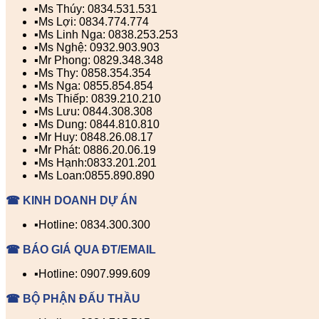
▪️Ms Thúy: 0834.531.531
▪️Ms Lợi: 0834.774.774
▪️Ms Linh Nga: 0838.253.253
▪️Ms Nghệ: 0932.903.903
▪️Mr Phong: 0829.348.348
▪️Ms Thy: 0858.354.354
▪️Ms Nga: 0855.854.854
▪️Ms Thiếp: 0839.210.210
▪️Ms Lưu: 0844.308.308
▪️Ms Dung: 0844.810.810
▪️Mr Huy: 0848.26.08.17
▪️Mr Phát: 0886.20.06.19
▪️Ms Hạnh:0833.201.201
▪️Ms Loan:0855.890.890
☎ KINH DOANH DỰ ÁN
▪️Hotline: 0834.300.300
☎ BÁO GIÁ QUA ĐT/EMAIL
▪️Hotline: 0907.999.609
☎ BỘ PHẬN ĐẤU THẦU