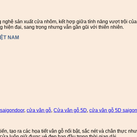
 nghệ sản xuất cửa nhôm, kết hợp giữa tính năng vượt trội c
hiện đại, sang trọng nhưng vẫn gần gũi với thiên nhiên.
IỆT NAM
saigondoor
,
cửa vân gỗ
,
Cửa vân gỗ 5D
,
cửa vân gỗ 5D saigo
ến, tạo ra các họa tiết vân gỗ nổi bật, sắc nét và chân thực 
ửa luôn giữ được vẻ đẹp ban đầu trong thời gian dài.