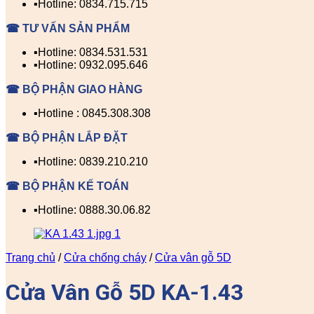
▪️Hotline: 0834.715.715
☎ TƯ VẤN SẢN PHẨM
▪️Hotline: 0834.531.531
▪️Hotline: 0932.095.646
☎ BỘ PHẬN GIAO HÀNG
▪️Hotline : 0845.308.308
☎ BỘ PHẬN LẮP ĐẶT
▪️Hotline: 0839.210.210
☎ BỘ PHẬN KẾ TOÁN
▪️Hotline: 0888.30.06.82
Trang chủ
/
Cửa chống cháy
/
Cửa vân gỗ 5D
Cửa Vân Gỗ 5D KA-1.43