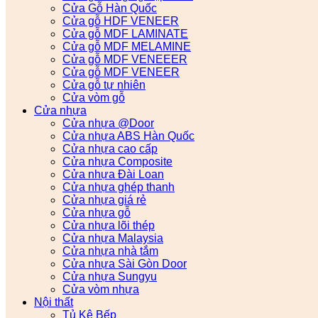
Cửa Gỗ Hàn Quốc
Cửa gỗ HDF VENEER
Cửa gỗ MDF LAMINATE
Cửa gỗ MDF MELAMINE
Cửa gỗ MDF VENEEER
Cửa gỗ MDF VENEER
Cửa gỗ tự nhiên
Cửa vòm gỗ
Cửa nhựa
Cửa nhựa @Door
Cửa nhựa ABS Hàn Quốc
Cửa nhựa cao cấp
Cửa nhựa Composite
Cửa nhựa Đài Loan
Cửa nhựa ghép thanh
Cửa nhựa giá rẻ
Cửa nhựa gỗ
Cửa nhựa lõi thép
Cửa nhựa Malaysia
Cửa nhựa nhà tắm
Cửa nhựa Sài Gòn Door
Cửa nhựa Sungyu
Cửa vòm nhựa
Nội thất
Tủ Kệ Bếp