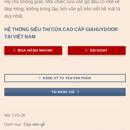
mỹ cho không gian. Mỗi chiếc cửa vân gỗ đều có một vẻ
đẹp riêng, không trùng lặp, bởi vân gỗ trên mỗi bề mặt là
duy nhất.
HỆ THỐNG SIÊU THỊ CỬA CAO CẤP GIAHUYDOOR
TẠI VIỆT NAM
MUA HÀNG NHANH
GỌI NGAY
ĐĂNG KÝ TƯ VẤN SẢN PHẨM
TẢI BẢNG GIÁ
Mã:
CVG-26
Danh mục:
Cửa vòm gỗ