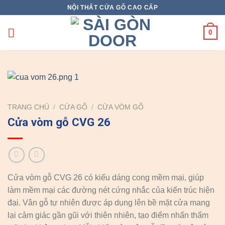
Skip
NỘI THẤT CỬA GỖ CAO CẤP
to
content
0
TRANG CHỦ
/
CỬA GỖ
/
CỬA VÒM GỖ
Cửa vòm gỗ CVG 26
Cửa vòm gỗ CVG 26 có kiểu dáng cong mềm mại, giúp
làm mềm mại các đường nét cứng nhắc của kiến trúc hiện
đại. Vân gỗ tự nhiên được áp dụng lên bề mặt cửa mang
lại cảm giác gần gũi với thiên nhiên, tạo điểm nhấn thẩm