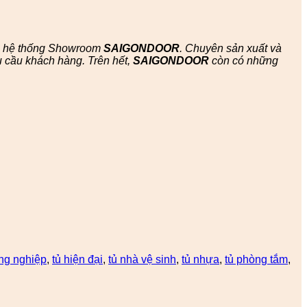
ác hệ thống Showroom
SAIGONDOOR
. Chuyên sản xuất và
 cầu khách hàng. Trên hết,
SAIGONDOOR
còn có những
ông nghiệp
,
tủ hiện đại
,
tủ nhà vệ sinh
,
tủ nhựa
,
tủ phòng tắm
,