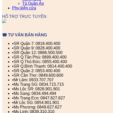
Tủ Quần Áo
Phụ kiện cửa
HỖ TRỢ TRỰC TUYẾN
☎ TƯ VẤN BÁN HÀNG
▪️SR Quận 7: 0818.400.400
▪️SR Quận 9: 0828.400.400
▪️SR Quận 12: 0886.500.500
▪️SR Q.Tân Phú: 0899.400.400
▪️SR Q.Thủ Đức: 0855.400.400
▪️SR Q.Bình Thạnh: 0814.400.400
▪️SR Quận 2: 0853.400.400
▪️SR Cần Thơ: 0849.600.600
▪️Mr Lãm: 0933.707.707
▪️Ms Trang SG: 0834.715.715
▪️Ms Lộc SR: 0826.901.901
▪️Ms Sang: 0834.494.494
▪️Ms Trang Eco: 0847.827.827
▪️Mr Lộc SG: 0854.901.901
▪️Ms Phượng: 0849.627.627
▪️Ms Linh: 0839.310.310