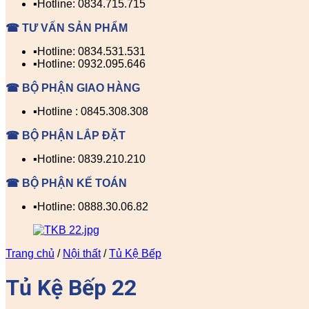
▪️Hotline: 0834.715.715
☎ TƯ VẤN SẢN PHẨM
▪️Hotline: 0834.531.531
▪️Hotline: 0932.095.646
☎ BỘ PHẬN GIAO HÀNG
▪️Hotline : 0845.308.308
☎ BỘ PHẬN LẮP ĐẶT
▪️Hotline: 0839.210.210
☎ BỘ PHẬN KẾ TOÁN
▪️Hotline: 0888.30.06.82
Trang chủ
/
Nội thất
/
Tủ Kệ Bếp
Tủ Kệ Bếp 22