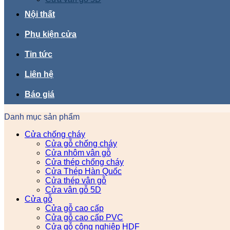
Nội thất
Phụ kiện cửa
Tin tức
Liên hệ
Báo giá
Danh mục sản phẩm
Cửa chống cháy
Cửa gỗ chống cháy
Cửa nhôm vân gỗ
Cửa thép chống cháy
Cửa Thép Hàn Quốc
Cửa thép vân gỗ
Cửa vân gỗ 5D
Cửa gỗ
Cửa gỗ cao cấp
Cửa gỗ cao cấp PVC
Cửa gỗ công nghiệp HDF