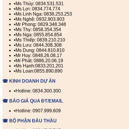
▪️Ms Thúy: 0834.531.531
▪️Ms Lợi: 0834.774.774
▪️Ms Linh Nga: 0838.253.253
▪️Ms Nghệ: 0932.903.903
▪️Mr Phong: 0829.348.348
▪️Ms Thy: 0858.354.354
▪️Ms Nga: 0855.854.854
▪️Ms Thiếp: 0839.210.210
▪️Ms Lưu: 0844.308.308
▪️Ms Dung: 0844.810.810
▪️Mr Huy: 0848.26.08.17
▪️Mr Phát: 0886.20.06.19
▪️Ms Hạnh:0833.201.201
▪️Ms Loan:0855.890.890
☎ KINH DOANH DỰ ÁN
▪️Hotline: 0834.300.300
☎ BÁO GIÁ QUA ĐT/EMAIL
▪️Hotline: 0907.999.609
☎ BỘ PHẬN ĐẤU THẦU