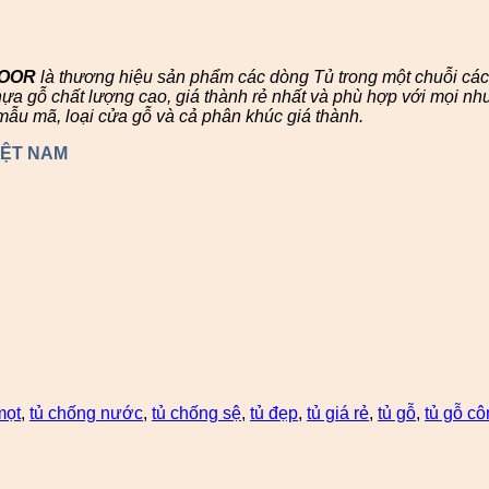
DOOR
là thương hiệu sản phẩm các dòng Tủ trong một chuỗi c
 gỗ chất lượng cao, giá thành rẻ nhất và phù hợp với mọi nhu
mẫu mã, loại cửa gỗ và cả phân khúc giá thành.
IỆT NAM
mọt
,
tủ chống nước
,
tủ chống sệ
,
tủ đẹp
,
tủ giá rẻ
,
tủ gỗ
,
tủ gỗ c