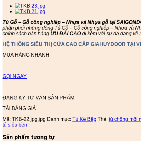
Tủ Gỗ – Gỗ công nghiêp – Nhựa và Nhựa gỗ tại SAIGON
phân phối những dòng Tủ Gỗ – Gỗ công nghiêp – Nhựa và Nhựa
chính sách bán hàng
ƯU ĐÃI
CAO
đi kèm với sự đa dạng về 
HỆ THỐNG SIÊU THỊ CỬA CAO CẤP GIAHUYDOOR TẠI V
MUA HÀNG NHANH
GỌI NGAY
ĐĂNG KÝ TƯ VẤN SẢN PHẨM
TẢI BẢNG GIÁ
Mã:
TKB-22.jpg.jpg
Danh mục:
Tủ Kệ Bếp
Thẻ:
tủ chống mối 
tủ siêu bền
Sản phẩm tương tự