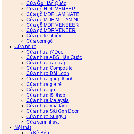
Cửa Gỗ Hàn Quốc
Cửa gỗ HDF VENEER
Cửa gỗ MDF LAMINATE
Cửa gỗ MDF MELAMINE
Cửa gỗ MDF VENEEER
Cửa gỗ MDF VENEER
Cửa gỗ tự nhiên
Cửa vòm gỗ
Cửa nhựa
Cửa nhựa @Door
Cửa nhựa ABS Hàn Quốc
Cửa nhựa cao cấp
Cửa nhựa Composite
Cửa nhựa Đài Loan
Cửa nhựa ghép thanh
Cửa nhựa giá rẻ
Cửa nhựa gỗ
Cửa nhựa lõi thép
Cửa nhựa Malaysia
Cửa nhựa nhà tắm
Cửa nhựa Sài Gòn Door
Cửa nhựa Sungyu
Cửa vòm nhựa
Nội thất
Tủ Kệ Bếp