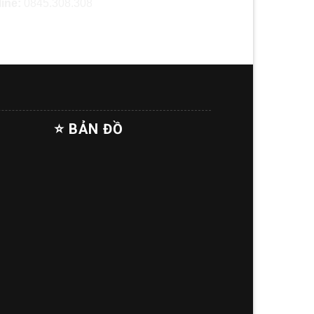
line:
0845.308.308
⭐ BẢN ĐỒ