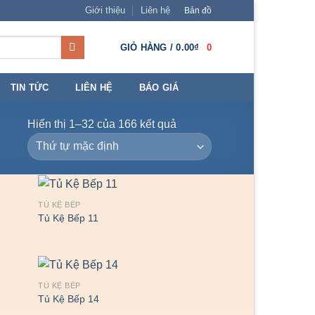
Giới thiệu
Liên hệ
Bản đồ
GIỎ HÀNG /
0.00
₫
0
TIN TỨC
LIÊN HỆ
BÁO GIÁ
Hiển thị 1–32 của 166 kết quả
TỦ KỆ BẾP
Tủ Kệ Bếp 11
TỦ KỆ BẾP
Tủ Kệ Bếp 14