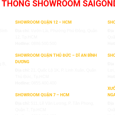
 THỐNG SHOWROOM SAIGON
SHOWROOM QUẬN 12 – HCM
SH
Bình
Địa chỉ:
Vườn Lài, Phường Phú Đông, Quận
Địa
12, Tp.HCM
Quậ
Hotline:
0886.500.500
Hot
SHOWROOM QUẬN THỦ ĐỨC – DĨ AN BÌNH
SH
DƯƠNG
 B,
Địa
Địa chỉ:
21, Quốc Lộ 1K, P. Linh Xuân, Quận
Lợi
Thủ Đức, Tp.HCM
Hot
Hotline:
0855.400.400
XƯỞ
SHOWROOM QUẬN 7 – HCM
NGA
Địa chỉ:
511, Lê Văn Lương, P. Tân Phong,
Địa
Quận 7, Tp.HCM
Quậ