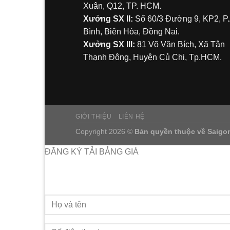
Xuân, Q12, TP. HCM.
Xưởng SX II:
Số 60/3 Đường 9, KP2, P
Bình, Biên Hòa, Đồng Nai.
Xưởng SX III:
81 Võ Văn Bích, Xã Tân
Thạnh Đông, Huyện Củ Chi, Tp.HCM.
GIỚI THIỆU
LIÊN HỆ
Copyright 2026 ©
Bản quyền thuộc về
Saigo
ĐĂNG KÝ TẢI BẢNG GIÁ