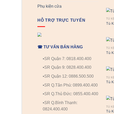
Phụ kiện cửa
TỦ K
HỖ TRỢ TRỰC TUYẾN
Tủ K
☎ TƯ VẤN BÁN HÀNG
TỦ K
Tủ K
▪️SR Quận 7: 0818.400.400
▪️SR Quận 9: 0828.400.400
▪️SR Quận 12: 0886.500.500
TỦ K
Tủ K
▪️SR Q.Tân Phú: 0899.400.400
▪️SR Q.Thủ Đức: 0855.400.400
▪️SR Q.Bình Thạnh:
TỦ K
0824.400.400
Tủ K