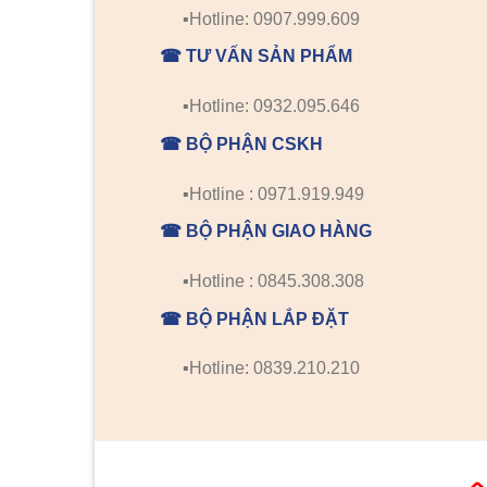
▪️Hotline: 0907.999.609
☎ TƯ VẤN SẢN PHẨM
▪️Hotline: 0932.095.646
☎ BỘ PHẬN CSKH
▪️Hotline : 0971.919.949
☎ BỘ PHẬN GIAO HÀNG
▪️Hotline : 0845.308.308
☎ BỘ PHẬN LẮP ĐẶT
▪️Hotline: 0839.210.210