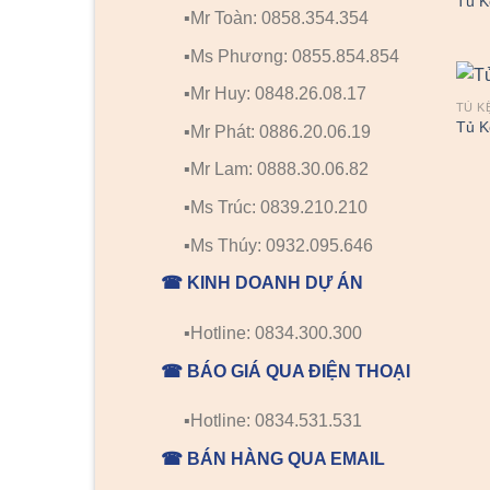
Tủ K
▪️Mr Toàn: 0858.354.354
▪️Ms Phương: 0855.854.854
▪️Mr Huy: 0848.26.08.17
TỦ K
Tủ K
▪️Mr Phát: 0886.20.06.19
▪️Mr Lam: 0888.30.06.82
▪️Ms Trúc: 0839.210.210
▪️Ms Thúy: 0932.095.646
☎ KINH DOANH DỰ ÁN
▪️Hotline: 0834.300.300
☎ BÁO GIÁ QUA ĐIỆN THOẠI
▪️Hotline: 0834.531.531
☎ BÁN HÀNG QUA EMAIL