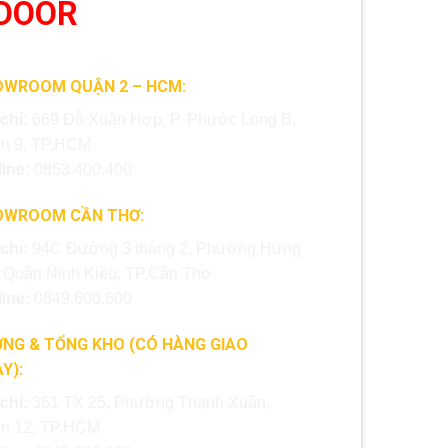
DOOR
OWROOM QUẬN 2 – HCM:
 chỉ:
669 Đỗ Xuân Hợp, P. Phước Long B,
n 9, TP.HCM
line:
0853.400.400
OWROOM CẦN THƠ:
 chỉ:
94C Đường 3 tháng 2, Phường Hưng
, Quận Ninh Kiều, TP.Cần Thơ
line:
0849.600.600
NG & TỔNG KHO (CÓ HÀNG GIAO
Y):
 chỉ:
361 TX 25, Phường Thạnh Xuân,
n 12, TP.HCM