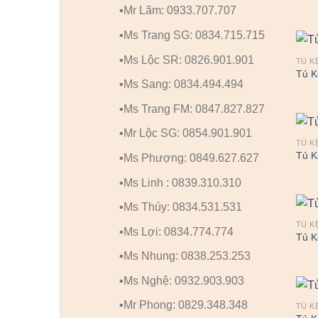
▪️Mr Lãm: 0933.707.707
▪️Ms Trang SG: 0834.715.715
▪️Ms Lộc SR: 0826.901.901
TỦ K
Tủ K
▪️Ms Sang: 0834.494.494
▪️Ms Trang FM: 0847.827.827
▪️Mr Lộc SG: 0854.901.901
TỦ K
Tủ K
▪️Ms Phượng: 0849.627.627
▪️Ms Linh : 0839.310.310
▪️Ms Thúy: 0834.531.531
TỦ K
▪️Ms Lợi: 0834.774.774
Tủ K
▪️Ms Nhung: 0838.253.253
▪️Ms Nghệ: 0932.903.903
▪️Mr Phong: 0829.348.348
TỦ K