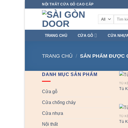
Skip
NỘI THẤT CỬA GỖ CAO CẤP
to
Tìm
content
kiếm:
TRANG CHỦ
CỬA GỖ
CỬA NHỰ
TRANG CHỦ
/
SẢN PHẨM ĐƯỢC G
DANH MỤC SẢN PHẨM
TỦ K
Tủ K
Cửa gỗ
Cửa chống cháy
Cửa nhựa
TỦ K
Tủ K
Nội thất