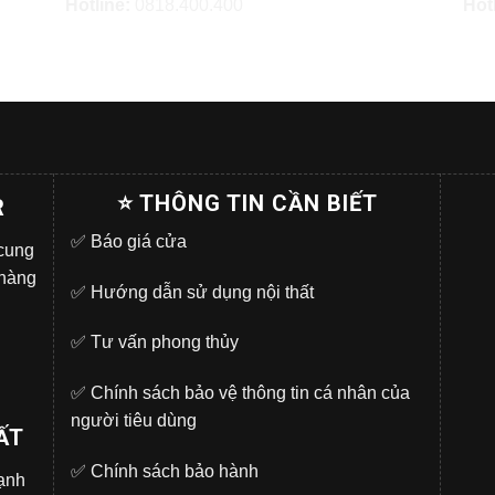
Hotline:
0818.400.400
Hot
⭐ THÔNG TIN CẦN BIẾT
R
✅
Báo giá cửa
 cung
 hàng
✅
Hướng dẫn sử dụng nội thất
✅
Tư vấn phong thủy
✅
Chính sách bảo vệ thông tin cá nhân của
người tiêu dùng
ẤT
✅
Chính sách bảo hành
̣nh