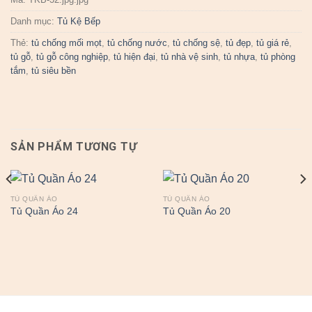
Danh mục:
Tủ Kệ Bếp
Thẻ:
tủ chống mối mọt
,
tủ chống nước
,
tủ chống sệ
,
tủ đẹp
,
tủ giá rẻ
,
tủ gỗ
,
tủ gỗ công nghiệp
,
tủ hiện đại
,
tủ nhà vệ sinh
,
tủ nhựa
,
tủ phòng
tắm
,
tủ siêu bền
SẢN PHẨM TƯƠNG TỰ
TỦ QUẦN ÁO
TỦ QUẦN ÁO
Tủ Quần Áo 24
Tủ Quần Áo 20