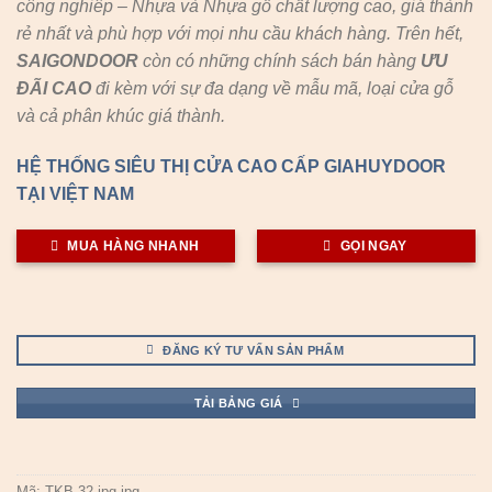
công nghiêp – Nhựa và Nhựa gỗ chất lượng cao, giá thành
rẻ nhất và phù hợp với mọi nhu cầu khách hàng. Trên hết,
SAIGONDOOR
còn có những chính sách bán hàng
ƯU
ĐÃI
CAO
đi kèm với sự đa dạng về mẫu mã, loại cửa gỗ
và cả phân khúc giá thành.
HỆ THỐNG SIÊU THỊ CỬA CAO CẤP GIAHUYDOOR
TẠI VIỆT NAM
MUA HÀNG NHANH
GỌI NGAY
ĐĂNG KÝ TƯ VẤN SẢN PHẨM
TẢI BẢNG GIÁ
Mã:
TKB-32.jpg.jpg