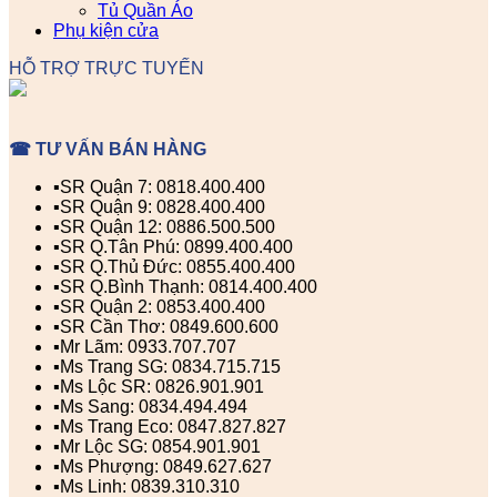
Tủ Quần Áo
Phụ kiện cửa
HỖ TRỢ TRỰC TUYẾN
☎ TƯ VẤN BÁN HÀNG
▪️SR Quận 7: 0818.400.400
▪️SR Quận 9: 0828.400.400
▪️SR Quận 12: 0886.500.500
▪️SR Q.Tân Phú: 0899.400.400
▪️SR Q.Thủ Đức: 0855.400.400
▪️SR Q.Bình Thạnh: 0814.400.400
▪️SR Quận 2: 0853.400.400
▪️SR Cần Thơ: 0849.600.600
▪️Mr Lãm: 0933.707.707
▪️Ms Trang SG: 0834.715.715
▪️Ms Lộc SR: 0826.901.901
▪️Ms Sang: 0834.494.494
▪️Ms Trang Eco: 0847.827.827
▪️Mr Lộc SG: 0854.901.901
▪️Ms Phượng: 0849.627.627
▪️Ms Linh: 0839.310.310