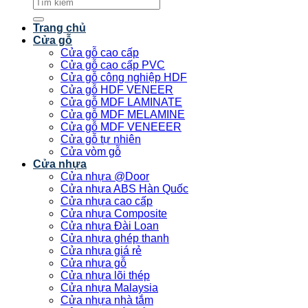
Tìm
kiếm:
Trang chủ
Cửa gỗ
Cửa gỗ cao cấp
Cửa gỗ cao cấp PVC
Cửa gỗ công nghiệp HDF
Cửa gỗ HDF VENEER
Cửa gỗ MDF LAMINATE
Cửa gỗ MDF MELAMINE
Cửa gỗ MDF VENEEER
Cửa gỗ tự nhiên
Cửa vòm gỗ
Cửa nhựa
Cửa nhựa @Door
Cửa nhựa ABS Hàn Quốc
Cửa nhựa cao cấp
Cửa nhựa Composite
Cửa nhựa Đài Loan
Cửa nhựa ghép thanh
Cửa nhựa giá rẻ
Cửa nhựa gỗ
Cửa nhựa lõi thép
Cửa nhựa Malaysia
Cửa nhựa nhà tắm