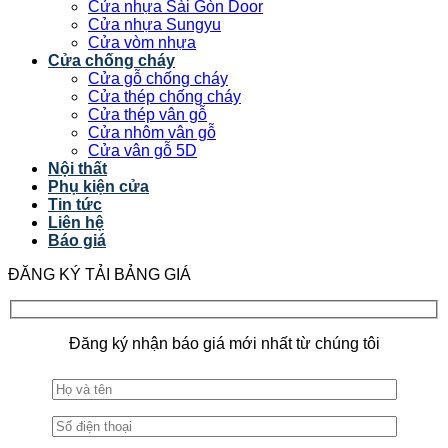
Cửa nhựa Sài Gòn Door
Cửa nhựa Sungyu
Cửa vòm nhựa
Cửa chống cháy
Cửa gỗ chống cháy
Cửa thép chống cháy
Cửa thép vân gỗ
Cửa nhôm vân gỗ
Cửa vân gỗ 5D
Nội thất
Phụ kiện cửa
Tin tức
Liên hệ
Báo giá
ĐĂNG KÝ TẢI BẢNG GIÁ
Đăng ký nhận báo giá mới nhất từ chúng tôi