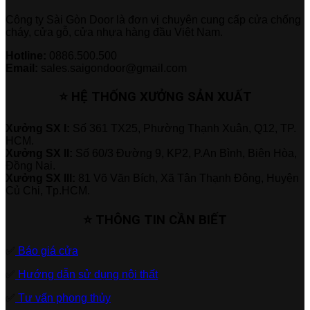
Công ty Sài Gòn Door là đơn vị chuyên cung cấp cửa chống
cháy, cửa gỗ, cửa nhựa hàng đầu Việt Nam.
Hotline:
0886.500.500
Email:
sales.saigondoor@gmail.com
⭐ HỆ THỐNG XƯỞNG SẢN XUẤT
Xưởng SX I:
Số 361 TX25, Phường Thạnh Xuân, Q12, TP.
HCM.
Xưởng SX II:
Số 60/3 Đường 9, KP2, P.An Bình, Biên Hòa,
Đồng Nai.
Xưởng SX III:
81 Võ Văn Bích, Xã Tân Thạnh Đông, Huyện
Củ Chi, Tp.HCM.
⭐ THÔNG TIN CẦN BIẾT
✅
Báo giá cửa
✅
Hướng dẫn sử dụng nội thất
✅
Tư vấn phong thủy