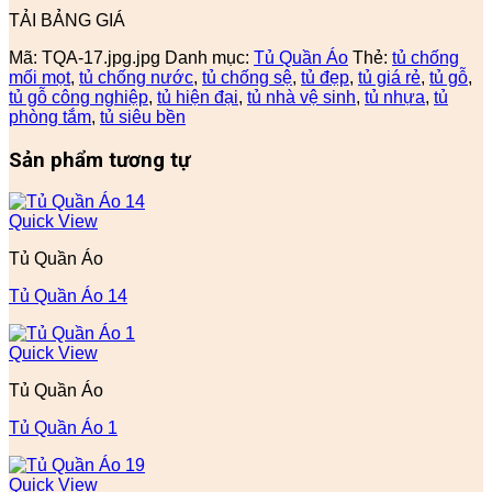
TẢI BẢNG GIÁ
Mã:
TQA-17.jpg.jpg
Danh mục:
Tủ Quần Áo
Thẻ:
tủ chống
mối mọt
,
tủ chống nước
,
tủ chống sệ
,
tủ đẹp
,
tủ giá rẻ
,
tủ gỗ
,
tủ gỗ công nghiệp
,
tủ hiện đại
,
tủ nhà vệ sinh
,
tủ nhựa
,
tủ
phòng tắm
,
tủ siêu bền
Sản phẩm tương tự
Quick View
Tủ Quần Áo
Tủ Quần Áo 14
Quick View
Tủ Quần Áo
Tủ Quần Áo 1
Quick View