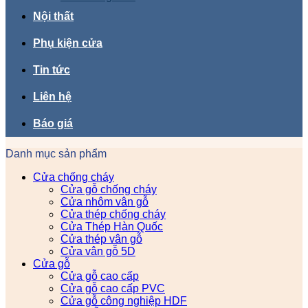
Nội thất
Phụ kiện cửa
Tin tức
Liên hệ
Báo giá
Danh mục sản phẩm
Cửa chống cháy
Cửa gỗ chống cháy
Cửa nhôm vân gỗ
Cửa thép chống cháy
Cửa Thép Hàn Quốc
Cửa thép vân gỗ
Cửa vân gỗ 5D
Cửa gỗ
Cửa gỗ cao cấp
Cửa gỗ cao cấp PVC
Cửa gỗ công nghiệp HDF