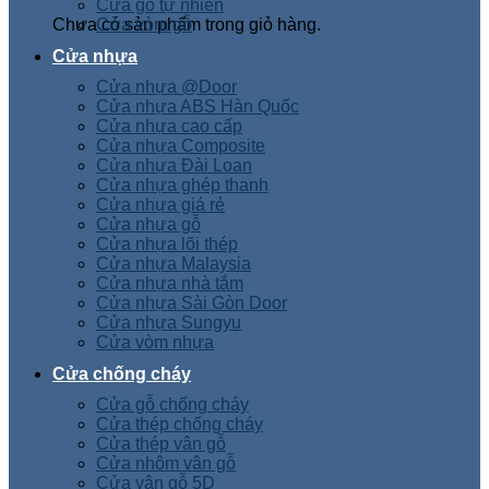
Cửa gỗ tự nhiên
Chưa có sản phẩm trong giỏ hàng.
Cửa vòm gỗ
Cửa nhựa
Cửa nhựa @Door
Cửa nhựa ABS Hàn Quốc
Cửa nhựa cao cấp
Cửa nhựa Composite
Cửa nhựa Đài Loan
Cửa nhựa ghép thanh
Cửa nhựa giá rẻ
Cửa nhựa gỗ
Cửa nhựa lõi thép
Cửa nhựa Malaysia
Cửa nhựa nhà tắm
Cửa nhựa Sài Gòn Door
Cửa nhựa Sungyu
Cửa vòm nhựa
Cửa chống cháy
Cửa gỗ chống cháy
Cửa thép chống cháy
Cửa thép vân gỗ
Cửa nhôm vân gỗ
Cửa vân gỗ 5D