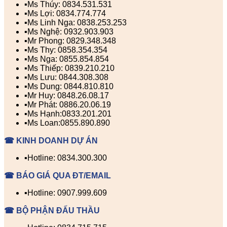
▪️Ms Thúy: 0834.531.531
▪️Ms Lợi: 0834.774.774
▪️Ms Linh Nga: 0838.253.253
▪️Ms Nghệ: 0932.903.903
▪️Mr Phong: 0829.348.348
▪️Ms Thy: 0858.354.354
▪️Ms Nga: 0855.854.854
▪️Ms Thiếp: 0839.210.210
▪️Ms Lưu: 0844.308.308
▪️Ms Dung: 0844.810.810
▪️Mr Huy: 0848.26.08.17
▪️Mr Phát: 0886.20.06.19
▪️Ms Hạnh:0833.201.201
▪️Ms Loan:0855.890.890
☎ KINH DOANH DỰ ÁN
▪️Hotline: 0834.300.300
☎ BÁO GIÁ QUA ĐT/EMAIL
▪️Hotline: 0907.999.609
☎ BỘ PHẬN ĐẤU THẦU