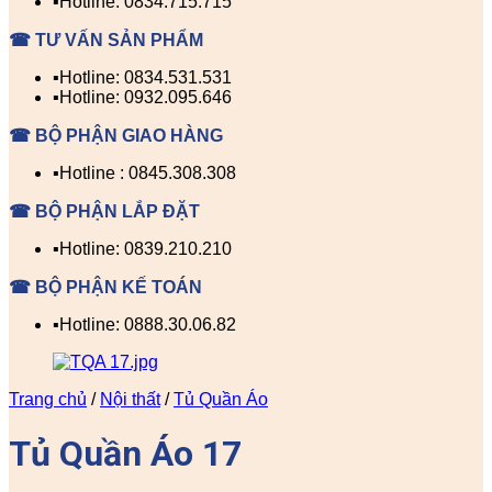
▪️Hotline: 0834.715.715
☎ TƯ VẤN SẢN PHẨM
▪️Hotline: 0834.531.531
▪️Hotline: 0932.095.646
☎ BỘ PHẬN GIAO HÀNG
▪️Hotline : 0845.308.308
☎ BỘ PHẬN LẮP ĐẶT
▪️Hotline: 0839.210.210
☎ BỘ PHẬN KẾ TOÁN
▪️Hotline: 0888.30.06.82
Trang chủ
/
Nội thất
/
Tủ Quần Áo
Tủ Quần Áo 17