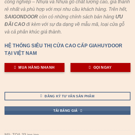
công nghiêp – Nhựa và Nhựa gỗ chất lượng cao, giá thành
rẻ nhất và phù hợp với mọi nhu cầu khách hàng. Trên hết,
SAIGONDOOR
còn có những chính sách bán hàng
ƯU
ĐÃI
CAO
đi kèm với sự đa dạng về mẫu mã, loại cửa gỗ
và cả phân khúc giá thành.
HỆ THỐNG SIÊU THỊ CỬA CAO CẤP GIAHUYDOOR
TẠI VIỆT NAM
MUA HÀNG NHANH
GỌI NGAY
ĐĂNG KÝ TƯ VẤN SẢN PHẨM
TẢI BẢNG GIÁ
Mã:
TQA-33.jpg.jpg