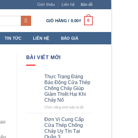
Giới thiệu
Liên hệ
Bản đồ
0
GIỎ HÀNG /
0.00
₫
TIN TỨC
LIÊN HỆ
BÁO GIÁ
BÀI VIẾT MỚI
Thực Trạng Đáng
Báo Động Cửa Thép
Chống Cháy Giúp
Giảm Thiệt Hại Khi
Cháy Nổ
ở
Chức năng bình luận bị tắt
Thực
Trạng
Đơn Vị Cung Cấp
cao
Đáng
Cửa Thép Chống
Báo
Cháy Uy Tín Tại
Động
Quận 3
iện