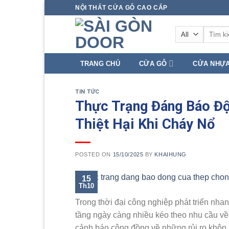
Skip
NỘI THẤT CỬA GỖ CAO CẤP
to
Tìm
content
kiếm:
TRANG CHỦ
CỬA GỖ
CỬA NHỰ
TIN TỨC
Thực Trạng Đáng Báo Đ
Thiệt Hại Khi Cháy Nổ
POSTED ON
15/10/2025
BY
KHAIHUNG
15
Th10
Trong thời đại công nghiệp phát triển nha
tầng ngày càng nhiều kéo theo nhu cầu về 
cảnh báo cộng đồng về những rủi ro khôn 