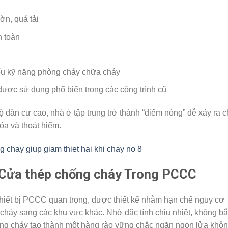
ờn, quá tải
n toàn
iếu kỹ năng phòng cháy chữa cháy
 được sử dụng phổ biến trong các công trình cũ
ộ dân cư cao, nhà ở tập trung trở thành “điểm nóng” dễ xảy ra 
ỏa và thoát hiểm.
 Cửa thép chống cháy Trong PCCC
hiết bị PCCC quan trọng, được thiết kế nhằm hạn chế nguy cơ
ó cháy sang các khu vực khác. Nhờ đặc tính chịu nhiệt, không bắ
hống cháy tạo thành một hàng rào vững chắc ngăn ngọn lửa khô