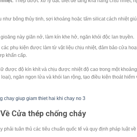
nhiệt:
Thép được xử lý đặc biệt để tăng khả năng chịu nhiệt, 
u như bông thủy tinh, sợi khoáng hoặc tấm silicat cách nhiệt gi
 gioăng này giãn nở, làm kín khe hở, ngăn khói độc lan truyền.
 các phụ kiện được làm từ vật liệu chịu nhiệt, đảm bảo cửa hoạ
hợp khẩn cấp.
iữ được độ kín khít và chịu được nhiệt độ cao trong một khoảng
 loại), ngăn ngọn lửa và khói lan rộng, tạo điều kiện thoát hiểm
 Về Cửa thép chống cháy
phải tuân thủ các tiêu chuẩn quốc tế và quy định pháp luật về