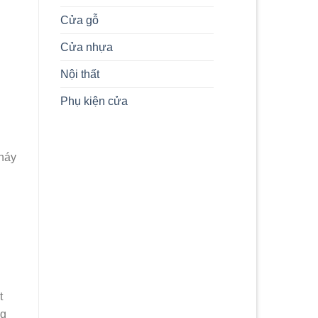
Thủy
Cửa gỗ
và
Hiện
Đại
Cửa nhựa
Nội thất
Phụ kiện cửa
cháy
t
ng