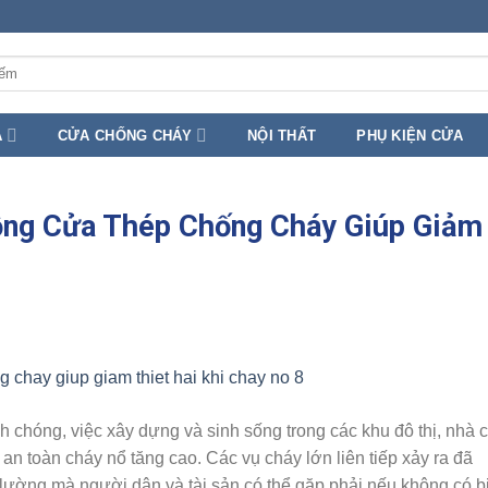
A
CỬA CHỐNG CHÁY
NỘI THẤT
PHỤ KIỆN CỬA
ộng Cửa Thép Chống Cháy Giúp Giảm
nh chóng, việc xây dựng và sinh sống trong các khu đô thị, nhà 
an toàn cháy nổ tăng cao. Các vụ cháy lớn liên tiếp xảy ra đã
lường mà người dân và tài sản có thể gặp phải nếu không có b