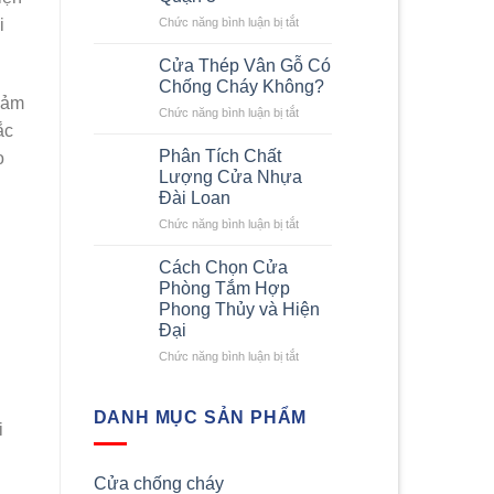
Cửa
Thép
ở
Chức năng bình luận bị tắt
i
Chống
Đơn
Cháy
Vị
Cửa Thép Vân Gỗ Có
Giúp
Cung
Chống Cháy Không?
Giảm
Cấp
iảm
ở
Chức năng bình luận bị tắt
Thiệt
Cửa
ắc
Cửa
Hại
Thép
Thép
Khi
Chống
Phân Tích Chất
o
Vân
Cháy
Cháy
Lượng Cửa Nhựa
Gỗ
Nổ
Uy
Đài Loan
Có
Tín
ở
Chức năng bình luận bị tắt
Chống
Tại
Phân
Cháy
Quận
Tích
Không?
Cách Chọn Cửa
3
Chất
Phòng Tắm Hợp
Lượng
Phong Thủy và Hiện
Cửa
Đại
Nhựa
Đài
ở
Chức năng bình luận bị tắt
Loan
Cách
Chọn
Cửa
DANH MỤC SẢN PHẨM
i
Phòng
Tắm
Hợp
Cửa chống cháy
Phong