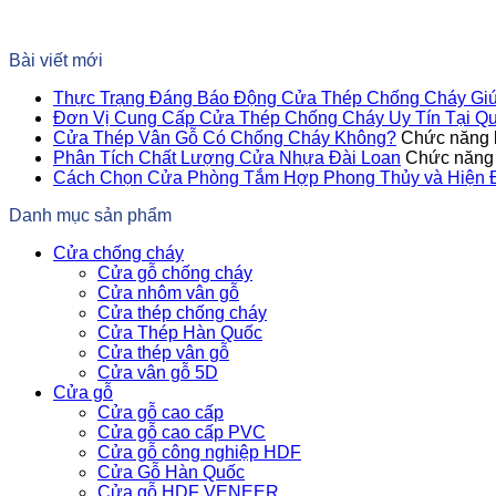
Bài viết mới
Thực Trạng Đáng Báo Động Cửa Thép Chống Cháy Giúp
Đơn Vị Cung Cấp Cửa Thép Chống Cháy Uy Tín Tại Q
Cửa Thép Vân Gỗ Có Chống Cháy Không?
Chức năng b
Phân Tích Chất Lượng Cửa Nhựa Đài Loan
Chức năng b
Cách Chọn Cửa Phòng Tắm Hợp Phong Thủy và Hiện 
Danh mục sản phẩm
Cửa chống cháy
Cửa gỗ chống cháy
Cửa nhôm vân gỗ
Cửa thép chống cháy
Cửa Thép Hàn Quốc
Cửa thép vân gỗ
Cửa vân gỗ 5D
Cửa gỗ
Cửa gỗ cao cấp
Cửa gỗ cao cấp PVC
Cửa gỗ công nghiệp HDF
Cửa Gỗ Hàn Quốc
Cửa gỗ HDF VENEER