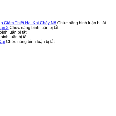
ở
 Giảm Thiệt Hại Khi Cháy Nổ
Chức năng bình luận bị tắt
ở
Thực
uận 3
Chức năng bình luận bị tắt
ở
Đơn
Trạn
ình luận bị tắt
Cửa
ở
Vị
Đáng
ình luận bị tắt
Thép
Phân
ở
Cung
Báo
Đại
Chức năng bình luận bị tắt
Vân
Tích
Cách
Cấp
Động
Gỗ
Chất
Chọn
Cửa
Cửa
Có
Lượng
Cửa
Thép
Thép
Chống
Cửa
Phòng
Chống
Chốn
Cháy
Nhựa
Tắm
Cháy
Cháy
Không?
Đài
Hợp
Uy
Giúp
Loan
Phong
Tín
Giảm
Thủy
Tại
Thiệt
và
Quận
Hại
Hiện
3
Khi
Đại
Cháy
Nổ