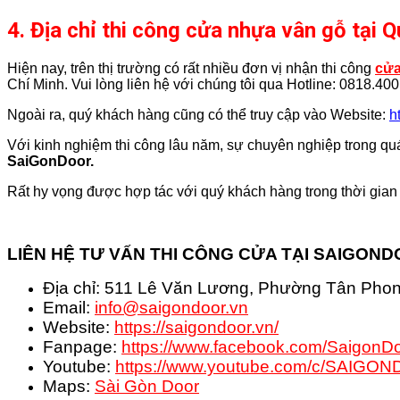
4. Địa chỉ thi công cửa nhựa vân gỗ tạ
Hiện nay, trên thị trường có rất nhiều đơn vị nhận thi công
cửa
Chí Minh. Vui lòng liên hệ với chúng tôi qua
Hotline: 0818.400
Ngoài ra, quý khách hàng cũng có thể truy cập vào Website:
h
Với kinh nghiệm thi công lâu năm, sự chuyên nghiệp trong quá
SaiGonDoor.
Rất hy vọng được hợp tác với quý khách hàng trong thời gian 
LIÊN HỆ TƯ VẤN THI CÔNG CỬA TẠI SAIGON
Địa chỉ: 511 Lê Văn Lương, Phường Tân Pho
Email:
info@saigondoor.vn
Website:
https://saigondoor.vn/
Fanpage:
https://www.facebook.com/SaigonDo
Youtube:
https://www.youtube.com/c/SAIGO
Maps:
Sài Gòn Door