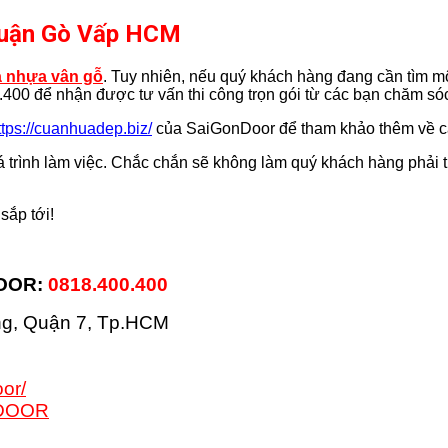
i Quận Gò Vấp HCM
 nhựa vân gỗ
. Tuy nhiên, nếu quý khách hàng đang cần tìm một
.400 để nhận được tư vấn thi công trọn gói từ các bạn chăm só
ttps://cuanhuadep.biz/
của SaiGonDoor để tham khảo thêm về các
 trình làm việc. Chắc chắn sẽ không làm quý khách hàng phải th
sắp tới!
DOOR:
0818.400.400
ng, Quận 7, Tp.HCM
or/
NDOOR