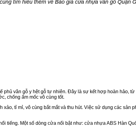
y cùng tìm hiểu thêm về Báo giá cửa nhựa vân gỗ Quận G
ế phủ vân gỗ y hệt gỗ tự nhiên. Đây là sự kết hợp hoàn hảo, từ
c, chống ẩm mốc vô cùng tốt.
tinh xảo, tỉ mỉ, vô cùng bắt mắt và thu hút. Việc sử dụng các s
nổi tiếng. Một số dòng cửa nổi bật như:
cửa nhựa ABS Hàn Quốc