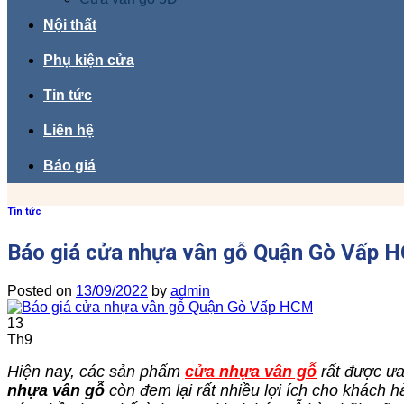
Nội thất
Phụ kiện cửa
Tin tức
Liên hệ
Báo giá
Tin tức
Báo giá cửa nhựa vân gỗ Quận Gò Vấp 
Posted on
13/09/2022
by
admin
13
Th9
Hiện nay, các sản phẩm
cửa nhựa vân gỗ
rất được ưa 
nhựa vân gỗ
còn đem lại rất nhiều lợi ích cho khách