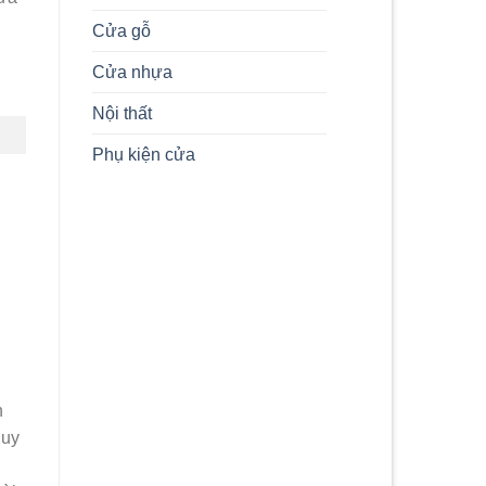
Thủy
Cửa gỗ
và
Hiện
Đại
Cửa nhựa
Nội thất
Phụ kiện cửa
n
 uy