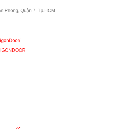
ân Phong, Quận 7, Tp.HCM
aigonDoor/
/SAIGONDOOR