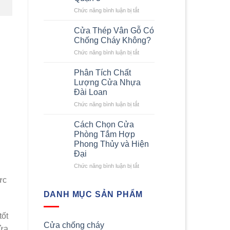
Cửa
Thép
ở
Chức năng bình luận bị tắt
Chống
Đơn
Cháy
Vị
Cửa Thép Vân Gỗ Có
Giúp
Cung
Chống Cháy Không?
Giảm
Cấp
ở
Chức năng bình luận bị tắt
Thiệt
Cửa
Cửa
Hại
Thép
Thép
Khi
Chống
Phân Tích Chất
Vân
Cháy
Cháy
Lượng Cửa Nhựa
Gỗ
Nổ
Uy
Đài Loan
Có
Tín
ở
Chức năng bình luận bị tắt
Chống
Tại
Phân
Cháy
Quận
Tích
Không?
Cách Chọn Cửa
3
Chất
Phòng Tắm Hợp
Lượng
Phong Thủy và Hiện
Cửa
Đại
Nhựa
Đài
ở
Chức năng bình luận bị tắt
Loan
Cách
ực
Chọn
Cửa
DANH MỤC SẢN PHẨM
Phòng
Tắm
tốt
Hợp
Cửa chống cháy
Phong
cửa