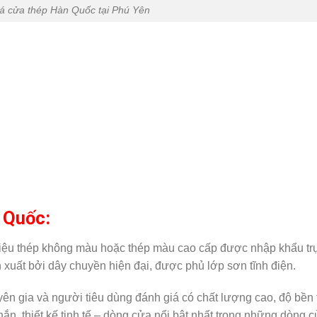
á cửa thép Hàn Quốc tại Phú Yên
n Quốc:
liệu thép không màu hoặc thép màu cao cấp được nhập khẩu tr
xuất bởi dây chuyền hiện đại, được phủ lớp sơn tĩnh điện.
ên gia và người tiêu dùng đánh giá có chất lượng cao, độ bền 
ắn, thiết kế tinh tế – dòng cửa nổi bật nhất trong những dòng 