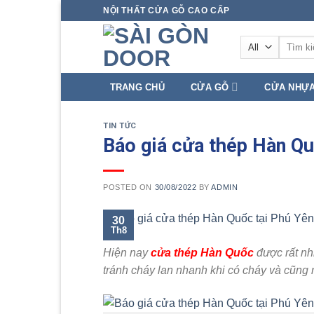
Skip
NỘI THẤT CỬA GỖ CAO CẤP
to
Tìm
content
kiếm:
TRANG CHỦ
CỬA GỖ
CỬA NHỰ
TIN TỨC
Báo giá cửa thép Hàn Qu
POSTED ON
30/08/2022
BY
ADMIN
30
Th8
Hiện nay
cửa thép Hàn Quốc
được rất nh
tránh cháy lan nhanh khi có cháy và cũng 