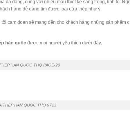
ã đa dạng, cùng với nhiều mẫu thiết kế sang trọng, tinh tế. Ng
h khách hàng dễ dàng tìm được loại cửa thép như ý.
g tôi cam đoan sẽ mang đến cho khách hàng những sản phẩm 
ép hàn quốc
được mọi người yêu thích dưới đây.
THÉP HÀN QUỐC THQ PAGE-20
A THÉP HÀN QUỐC THQ 9713