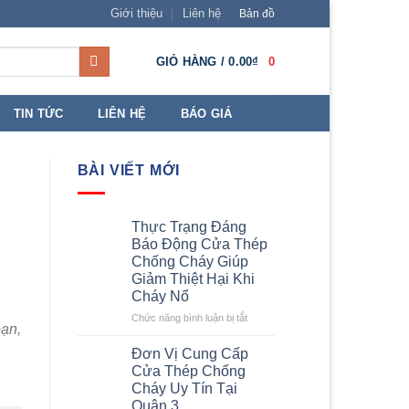
Giới thiệu
Liên hệ
Bản đồ
GIỎ HÀNG /
0.00
₫
0
TIN TỨC
LIÊN HỆ
BÁO GIÁ
BÀI VIẾT MỚI
Thực Trạng Đáng
Báo Động Cửa Thép
Chống Cháy Giúp
Giảm Thiệt Hại Khi
Cháy Nổ
ở
Chức năng bình luận bị tắt
oạn,
Thực
Trạng
Đơn Vị Cung Cấp
Đáng
Cửa Thép Chống
Báo
Cháy Uy Tín Tại
Động
Quận 3