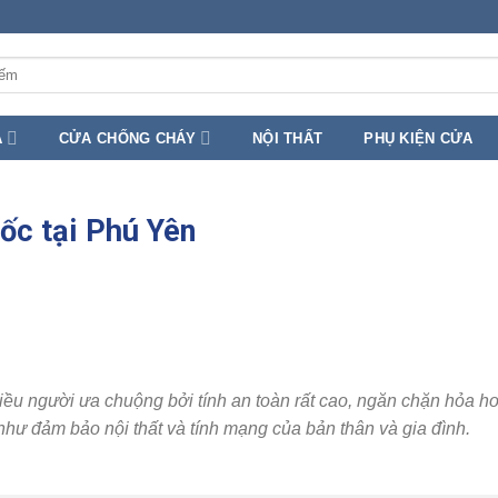
A
CỬA CHỐNG CHÁY
NỘI THẤT
PHỤ KIỆN CỬA
ốc tại Phú Yên
iều người ưa chuộng bởi tính an toàn rất cao, ngăn chặn hỏa h
như đảm bảo nội thất và tính mạng của bản thân và gia đình.