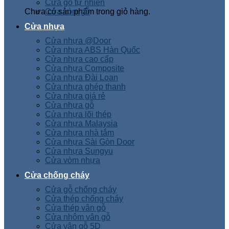
Cửa gỗ tự nhiên
Chưa có sản phẩm trong giỏ hàng.
Cửa vòm gỗ
Cửa nhựa
Cửa nhựa @Door
Cửa nhựa ABS Hàn Quốc
Cửa nhựa cao cấp
Cửa nhựa Composite
Cửa nhựa Đài Loan
Cửa nhựa ghép thanh
Cửa nhựa giá rẻ
Cửa nhựa gỗ
Cửa nhựa lõi thép
Cửa nhựa Malaysia
Cửa nhựa nhà tắm
Cửa nhựa Sài Gòn Door
Cửa nhựa Sungyu
Cửa vòm nhựa
Cửa chống cháy
Cửa gỗ chống cháy
Cửa thép chống cháy
Cửa thép vân gỗ
Cửa nhôm vân gỗ
Cửa vân gỗ 5D