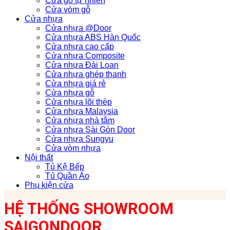
Cửa gỗ tự nhiên
Cửa vòm gỗ
Cửa nhựa
Cửa nhựa @Door
Cửa nhựa ABS Hàn Quốc
Cửa nhựa cao cấp
Cửa nhựa Composite
Cửa nhựa Đài Loan
Cửa nhựa ghép thanh
Cửa nhựa giá rẻ
Cửa nhựa gỗ
Cửa nhựa lõi thép
Cửa nhựa Malaysia
Cửa nhựa nhà tắm
Cửa nhựa Sài Gòn Door
Cửa nhựa Sungyu
Cửa vòm nhựa
Nội thất
Tủ Kệ Bếp
Tủ Quần Áo
Phụ kiện cửa
HỆ THỐNG SHOWROOM
SAIGONDOOR