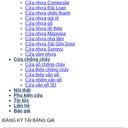
Cửa nhựa Composite
Cửa nhựa Đài Loan
Cửa nhựa ghép thanh
Cửa nhựa giá rẻ
Cửa nhựa gỗ
Cửa nhựa lõi thép
Cửa nhựa Malaysia
Cửa nhựa nhà tắm
Cửa nhựa Sài Gòn Door
Cửa nhựa Sungyu
Cửa vòm nhựa
Cửa chống cháy
Cửa gỗ chống cháy
Cửa thép chống cháy
Cửa thép vân gỗ
Cửa nhôm vân gỗ
Cửa vân gỗ 5D
Nội thất
Phụ kiện cửa
Tin tức
Liên hệ
Báo giá
ĐĂNG KÝ TẢI BẢNG GIÁ