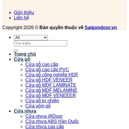
Giới thiệu
Liên hệ
Copyright 2026 ©
Bản quyền thuộc về
Saigondoor.vn
Tìm
kiếm:
Trang chủ
Cửa gỗ
Cửa gỗ cao cấp
Cửa gỗ cao cấp PVC
Cửa gỗ công nghiệp HDF
Cửa gỗ HDF VENEER
Cửa gỗ MDF LAMINATE
Cửa gỗ MDF MELAMINE
Cửa gỗ MDF VENEEER
Cửa gỗ tự nhiên
Cửa vòm gỗ
Cửa nhựa
Cửa nhựa @Door
Cửa nhựa ABS Hàn Quốc
Cửa nhựa cao cấp