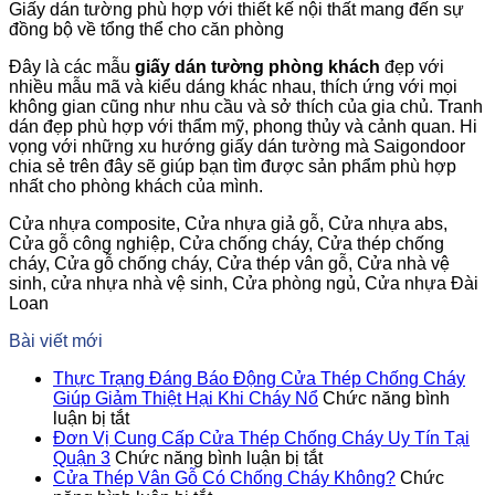
Giấy dán tường phù hợp với thiết kế nội thất mang đến sự
đồng bộ về tổng thể cho căn phòng
Đây là các mẫu
giấy dán tường phòng khách
đẹp với
nhiều mẫu mã và kiểu dáng khác nhau, thích ứng với mọi
không gian cũng như nhu cầu và sở thích của gia chủ. Tranh
dán đẹp phù hợp với thẩm mỹ, phong thủy và cảnh quan. Hi
vọng với những xu hướng giấy dán tường mà Saigondoor
chia sẻ trên đây sẽ giúp bạn tìm được sản phẩm phù hợp
nhất cho phòng khách của mình.
Cửa nhựa composite, Cửa nhựa giả gỗ, Cửa nhựa abs,
Cửa gỗ công nghiệp, Cửa chống cháy, Cửa thép chống
cháy, Cửa gỗ chống cháy, Cửa thép vân gỗ, Cửa nhà vệ
sinh, cửa nhựa nhà vệ sinh, Cửa phòng ngủ, Cửa nhựa Đài
Loan
Bài viết mới
Thực Trạng Đáng Báo Động Cửa Thép Chống Cháy
Giúp Giảm Thiệt Hại Khi Cháy Nổ
Chức năng bình
ở
luận bị tắt
Thực
Đơn Vị Cung Cấp Cửa Thép Chống Cháy Uy Tín Tại
Trạng
ở
Quận 3
Chức năng bình luận bị tắt
Đáng
Đơn
Cửa Thép Vân Gỗ Có Chống Cháy Không?
Chức