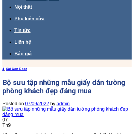
Nội thất
Phụ kiện cửa
Tin tức
Liên hệ
Báo giá
4
,
Sài Gòn Door
Bộ sưu tập những mẫu giấy dán tường
phòng khách đẹp đáng mua
Posted on
07/09/2022
by
admin
07
Th9