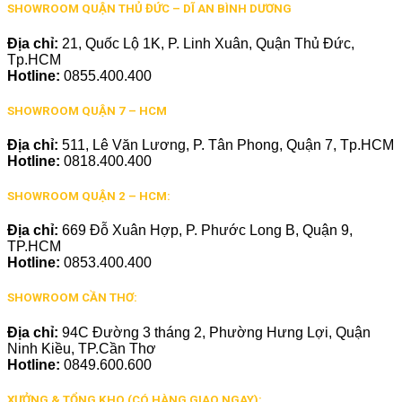
SHOWROOM QUẬN THỦ ĐỨC – DĨ AN BÌNH DƯƠNG
Địa chỉ:
21, Quốc Lộ 1K, P. Linh Xuân, Quận Thủ Đức,
Tp.HCM
Hotline:
0855.400.400
SHOWROOM QUẬN 7 – HCM
Địa chỉ:
511, Lê Văn Lương, P. Tân Phong, Quận 7, Tp.HCM
Hotline:
0818.400.400
SHOWROOM QUẬN 2 – HCM:
Địa chỉ:
669 Đỗ Xuân Hợp, P. Phước Long B, Quận 9,
TP.HCM
Hotline:
0853.400.400
SHOWROOM CẦN THƠ:
Địa chỉ:
94C Đường 3 tháng 2, Phường Hưng Lợi, Quận
Ninh Kiều, TP.Cần Thơ
Hotline:
0849.600.600
XƯỞNG & TỔNG KHO (CÓ HÀNG GIAO NGAY):