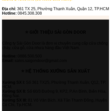
Địa chỉ:
361 TX 25, Phường Thạnh Xuân, Quận 12, TP.HCM
Hotline:
0845.308.308
⭐ GIỚI THIỆU SÀI GÒN DOOR
Công ty Sài Gòn Door là đơn vị chuyên cung cấp cửa chống
cháy, cửa gỗ, cửa nhựa hàng đầu Việt Nam.
Hotline:
0886.500.500
Email:
sales.saigondoor@gmail.com
⭐ HỆ THỐNG XƯỞNG SẢN XUẤT
Xưởng SX I:
Số 361 TX25, Phường Thạnh Xuân, Q12, TP.
HCM.
Xưởng SX II:
Số 60/3 Đường 9, KP2, P.An Bình, Biên Hòa,
Đồng Nai.
Xưởng SX III:
81 Võ Văn Bích, Xã Tân Thạnh Đông, Huyện
Củ Chi, Tp.HCM.