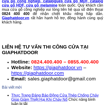
cửa gỗ công nghiệp, catalogues cửa gỗ MDF, catalog
cửa gỗ HDF, cửa gỗ melamine
toàn quốc. Quý khách cần
mua cửa gỗ công nghiệp vui lòng liên hệ qua số điện thoại
0824 400 400
để nhận chiết khấu riêng hấp dẫn.
Giaphatdoor.vn
rất hân hạnh hỗ trợ, đồng hành cùng quý
khách hàng.
LIÊN HỆ TƯ VẤN THI CÔNG CỬA TẠI
GIAPHATDOOR
Hotline:
0824.400.400 – 0855.400.400
Website:
https://giaphatdoor.vn
–
https://giaphatdoor.com
Email:
sales.giaphatdoor@gmail.com
Bài viết mới
Thực Trạng Đáng Báo Động Cửa Thép Chống Cháy
Giúp Giảm Thiệt Hại Khi Cháy Nổ
Chức năng bình
ở
luận bị tắt