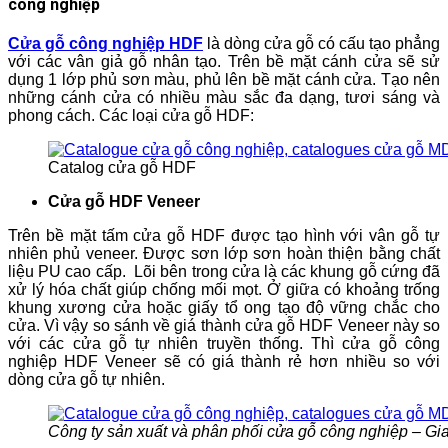
công nghiệp
Cửa gỗ công nghiệp HDF
là dòng cửa gỗ có cấu tạo phẳng
với các vân giả gỗ nhân tạo. Trên bề mặt cánh cửa sẽ sử
dụng 1 lớp phủ sơn màu, phủ lên bề mặt cánh cửa. Tạo nên
những cánh cửa có nhiều màu sắc đa dạng, tươi sáng và
phong cách. Các loại cửa gỗ HDF:
Catalog cửa gỗ HDF
Cửa gỗ HDF Veneer
Trên bề mặt tấm cửa gỗ HDF được tạo hình với vân gỗ tự
nhiên phủ veneer. Được sơn lớp sơn hoàn thiện bằng chất
liệu PU cao cấp. Lõi bên trong cửa là các khung gỗ cứng đã
xử lý hóa chất giúp chống mối mọt. Ở giữa có khoảng trống
khung xương cửa hoặc giấy tổ ong tạo độ vững chắc cho
cửa. Vì vậy so sánh về giá thành cửa gỗ HDF Veneer này so
với các cửa gỗ tự nhiên truyền thống. Thì cửa gỗ công
nghiệp HDF Veneer sẽ có giá thành rẻ hơn nhiều so với
dòng cửa gỗ tự nhiên.
Công ty sản xuất và phân phối cửa gỗ công nghiệp – Gi