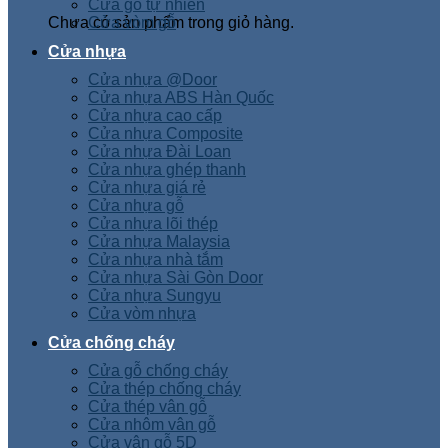
Cửa gỗ tự nhiên
Chưa có sản phẩm trong giỏ hàng.
Cửa vòm gỗ
Cửa nhựa
Cửa nhựa @Door
Cửa nhựa ABS Hàn Quốc
Cửa nhựa cao cấp
Cửa nhựa Composite
Cửa nhựa Đài Loan
Cửa nhựa ghép thanh
Cửa nhựa giá rẻ
Cửa nhựa gỗ
Cửa nhựa lõi thép
Cửa nhựa Malaysia
Cửa nhựa nhà tắm
Cửa nhựa Sài Gòn Door
Cửa nhựa Sungyu
Cửa vòm nhựa
Cửa chống cháy
Cửa gỗ chống cháy
Cửa thép chống cháy
Cửa thép vân gỗ
Cửa nhôm vân gỗ
Cửa vân gỗ 5D