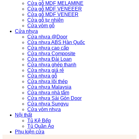
Cửa gỗ MDF MELAMINE
Cửa gỗ MDF VENEEER
Cửa gỗ MDF VENEER
Cửa gỗ tự nhiên
Cửa vòm gỗ
Cửa nhựa
Cửa nhựa @Door
Cửa nhựa ABS Hàn Quốc
Cửa nhựa cao cấp
Cửa nhựa Composite
Cửa nhựa Đài Loan
Cửa nhựa ghép thanh
Cửa nhựa giá rẻ
Cửa nhựa gỗ
Cửa nhựa lõi thép
Cửa nhựa Malaysia
Cửa nhựa nhà tắm
Cửa nhựa Sài Gòn Door
Cửa nhựa Sungyu
Cửa vòm nhựa
Nội thất
Tủ Kệ Bếp
Tủ Quần Áo
Phụ kiện cửa