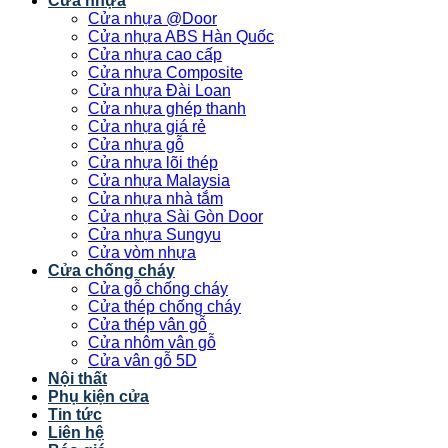
Cửa nhựa
Cửa nhựa @Door
Cửa nhựa ABS Hàn Quốc
Cửa nhựa cao cấp
Cửa nhựa Composite
Cửa nhựa Đài Loan
Cửa nhựa ghép thanh
Cửa nhựa giá rẻ
Cửa nhựa gỗ
Cửa nhựa lõi thép
Cửa nhựa Malaysia
Cửa nhựa nhà tắm
Cửa nhựa Sài Gòn Door
Cửa nhựa Sungyu
Cửa vòm nhựa
Cửa chống cháy
Cửa gỗ chống cháy
Cửa thép chống cháy
Cửa thép vân gỗ
Cửa nhôm vân gỗ
Cửa vân gỗ 5D
Nội thất
Phụ kiện cửa
Tin tức
Liên hệ