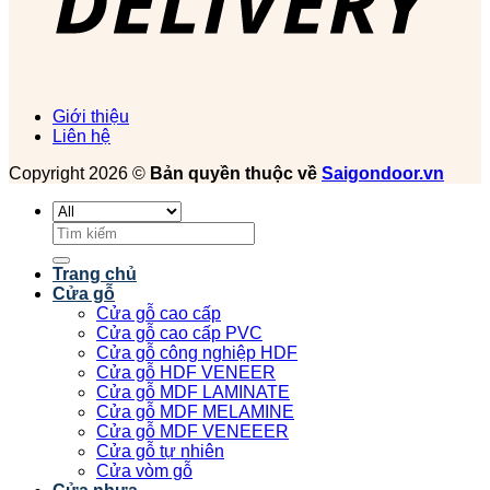
Giới thiệu
Liên hệ
Copyright 2026 ©
Bản quyền thuộc về
Saigondoor.vn
Tìm
kiếm:
Trang chủ
Cửa gỗ
Cửa gỗ cao cấp
Cửa gỗ cao cấp PVC
Cửa gỗ công nghiệp HDF
Cửa gỗ HDF VENEER
Cửa gỗ MDF LAMINATE
Cửa gỗ MDF MELAMINE
Cửa gỗ MDF VENEEER
Cửa gỗ tự nhiên
Cửa vòm gỗ