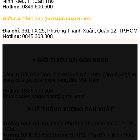
Ninh Kiều, TP.Cần Thơ
Hotline:
0849.600.600
XƯỞNG & TỔNG KHO (CÓ HÀNG GIAO NGAY):
Địa chỉ:
361 TX 25, Phường Thạnh Xuân, Quận 12, TP.HCM
Hotline:
0845.308.308
⭐ GIỚI THIỆU SÀI GÒN DOOR
Công ty Sài Gòn Door là đơn vị chuyên cung cấp cửa chống
cháy, cửa gỗ, cửa nhựa hàng đầu Việt Nam.
Hotline:
0886.500.500
Email:
sales.saigondoor@gmail.com
⭐ HỆ THỐNG XƯỞNG SẢN XUẤT
Xưởng SX I:
Số 361 TX25, Phường Thạnh Xuân, Q12, TP.
HCM.
Xưởng SX II:
Số 60/3 Đường 9, KP2, P.An Bình, Biên Hòa,