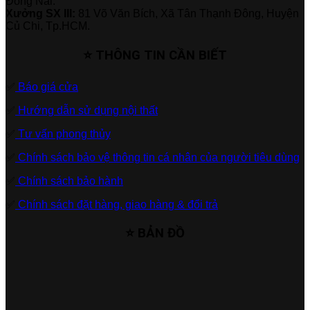
Đồng Nai.
Xưởng SX III:
81 Võ Văn Bích, Xã Tân Thạnh Đông, Huyện
Củ Chi, Tp.HCM.
⭐ THÔNG TIN CẦN BIẾT
✅
Báo giá cửa
✅
Hướng dẫn sử dụng nội thất
✅
Tư vấn phong thủy
✅
Chính sách bảo vệ thông tin cá nhân của người tiêu dùng
✅
Chính sách bảo hành
✅
Chính sách đặt hàng, giao hàng & đổi trả
⭐ BẢN ĐỒ