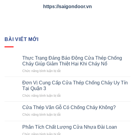
https://saigondoor.vn
BÀI VIẾT MỚI
Thực Trạng Đáng Báo Động Cửa Thép Chống
Cháy Giúp Giảm Thiệt Hại Khi Cháy Nổ
ở
Chức năng bình luận bị tắt
Thực
Trạng
Đơn Vị Cung Cấp Cửa Thép Chống Cháy Uy Tín
Đáng
Tại Quận 3
Báo
ở
Chức năng bình luận bị tắt
Động
Đơn
Cửa
Vị
Thép
Cửa Thép Vân Gỗ Có Chống Cháy Không?
Cung
Chống
ở
Chức năng bình luận bị tắt
Cấp
Cháy
Cửa
Cửa
Giúp
Thép
Thép
Phân Tích Chất Lượng Cửa Nhựa Đài Loan
Giảm
Vân
Chống
Thiệt
ở
Chức năng bình luận bị tắt
Gỗ