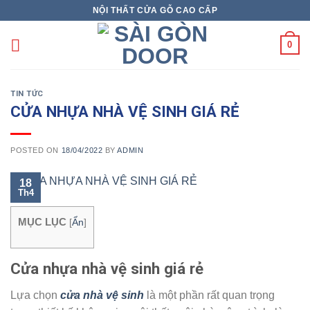
Skip
NỘI THẤT CỬA GỖ CAO CẤP
to
content
0
TIN TỨC
CỬA NHỰA NHÀ VỆ SINH GIÁ RẺ
POSTED ON
18/04/2022
BY
ADMIN
18
Th4
MỤC LỤC
[
Ẩn
]
Cửa nhựa nhà vệ sinh giá rẻ
Lựa chọn
cửa nhà vệ sinh
là một phần rất quan trọng