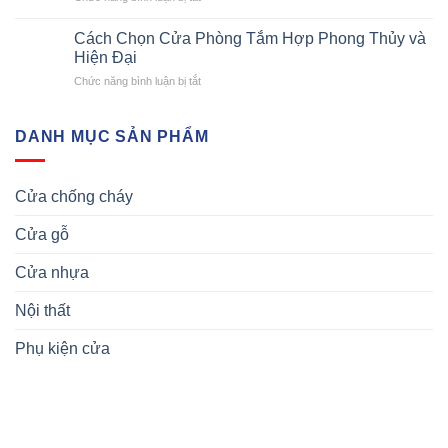
Cháy
Hại
Phân
Có
Uy
Khi
Tích
Chống
Cách Chọn Cửa Phòng Tắm Hợp Phong Thủy và
Tín
Cháy
Chất
Cháy
Hiện Đại
Tại
Nổ
Lượng
Không?
Quận
ở
Chức năng bình luận bị tắt
Cửa
3
Cách
Nhựa
Chọn
Đài
Cửa
Loan
DANH MỤC SẢN PHẨM
Phòng
Tắm
Hợp
Cửa chống cháy
Phong
Thủy
Cửa gỗ
và
Hiện
Đại
Cửa nhựa
Nội thất
Phụ kiện cửa