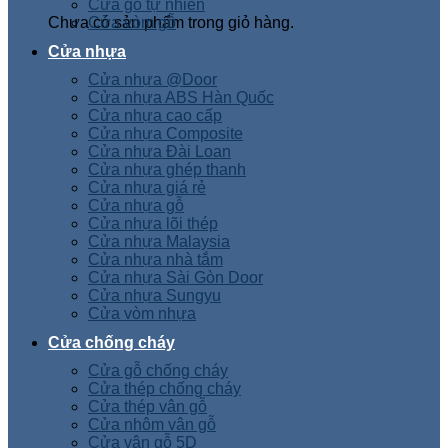
Cửa gỗ tự nhiên
Chưa có sản phẩm trong giỏ hàng.
Cửa vòm gỗ
Cửa nhựa
Cửa nhựa @Door
Cửa nhựa ABS Hàn Quốc
Cửa nhựa cao cấp
Cửa nhựa Composite
Cửa nhựa Đài Loan
Cửa nhựa ghép thanh
Cửa nhựa giá rẻ
Cửa nhựa gỗ
Cửa nhựa lõi thép
Cửa nhựa Malaysia
Cửa nhựa nhà tắm
Cửa nhựa Sài Gòn Door
Cửa nhựa Sungyu
Cửa vòm nhựa
Cửa chống cháy
Cửa gỗ chống cháy
Cửa thép chống cháy
Cửa thép vân gỗ
Cửa nhôm vân gỗ
Cửa vân gỗ 5D