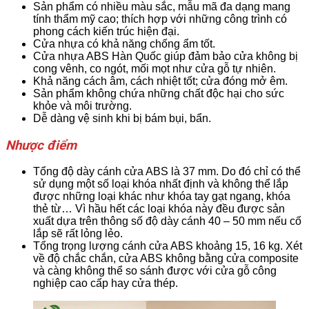
Sản phẩm có nhiều màu sắc, mẫu mã đa dạng mang
tính thẩm mỹ cao; thích hợp với những công trình có
phong cách kiến trúc hiện đại.
Cửa nhựa có khả năng chống ẩm tốt.
Cửa nhựa ABS Hàn Quốc giúp đảm bảo cửa không bị
cong vênh, co ngót, mối mọt như cửa gỗ tự nhiên.
Khả năng cách âm, cách nhiệt tốt; cửa đóng mở êm.
Sản phẩm không chứa những chất độc hại cho sức
khỏe và môi trường.
Dễ dàng vệ sinh khi bị bám bụi, bẩn.
Nhược điểm
Tổng độ dày cánh cửa ABS là 37 mm. Do đó chỉ có thể
sử dụng một số loại khóa nhất định và không thể lắp
được những loại khác như khóa tay gạt ngang, khóa
thẻ từ… Vì hầu hết các loại khóa này đều được sản
xuất dựa trên thông số độ dày cánh 40 – 50 mm nếu cố
lắp sẽ rất lỏng lẻo.
Tổng trọng lượng cánh cửa ABS khoảng 15, 16 kg. Xét
về độ chắc chắn, cửa ABS không bằng cửa composite
và càng không thể so sánh được với cửa gỗ công
nghiệp cao cấp hay cửa thép.