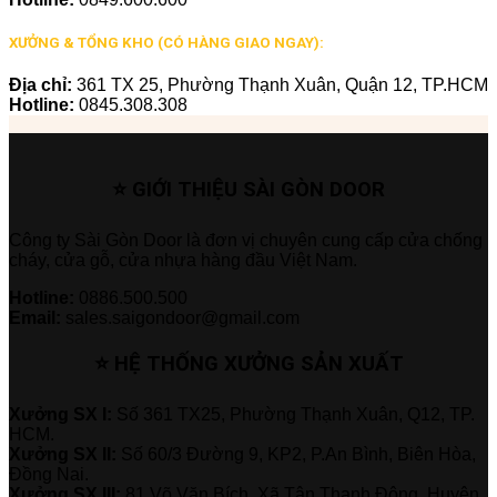
XƯỞNG & TỔNG KHO (CÓ HÀNG GIAO NGAY):
Địa chỉ:
361 TX 25, Phường Thạnh Xuân, Quận 12, TP.HCM
Hotline:
0845.308.308
⭐ GIỚI THIỆU SÀI GÒN DOOR
Công ty Sài Gòn Door là đơn vị chuyên cung cấp cửa chống
cháy, cửa gỗ, cửa nhựa hàng đầu Việt Nam.
Hotline:
0886.500.500
Email:
sales.saigondoor@gmail.com
⭐ HỆ THỐNG XƯỞNG SẢN XUẤT
Xưởng SX I:
Số 361 TX25, Phường Thạnh Xuân, Q12, TP.
HCM.
Xưởng SX II:
Số 60/3 Đường 9, KP2, P.An Bình, Biên Hòa,
Đồng Nai.
Xưởng SX III:
81 Võ Văn Bích, Xã Tân Thạnh Đông, Huyện