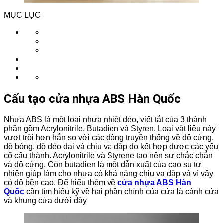
MỤC LỤC
Cấu tạo cửa nhựa ABS Hàn Quốc
Nhựa ABS là một loại nhựa nhiệt dẻo, viết tắt của 3 thành
phần gồm Acrylonitrile, Butadien và Styren. Loại vật liệu này
vượt trội hơn hẳn so với các dòng truyền thống về độ cứng,
độ bóng, độ dẻo dai và chịu va đập do kết hợp được các yếu
cố cấu thành. Acrylonitrile và Styrene tạo nên sự chắc chắn
và độ cứng. Còn butadien là một dẫn xuất của cao su tự
nhiên giúp làm cho nhựa có khả năng chịu va đập và vì vậy
có độ bền cao. Để hiểu thêm về
cửa nhựa ABS Hàn
Quốc
cần tìm hiểu kỹ về hai phần chính của cửa là cánh cửa
và khung cửa dưới đây