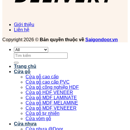
Giới thiệu
Liên hệ
Copyright 2026 ©
Bản quyền thuộc về
Saigondoor.vn
Tìm
kiếm:
Trang chủ
Cửa gỗ
Cửa gỗ cao cấp
Cửa gỗ cao cấp PVC
Cửa gỗ công nghiệp HDF
Cửa gỗ HDF VENEER
Cửa gỗ MDF LAMINATE
Cửa gỗ MDF MELAMINE
Cửa gỗ MDF VENEEER
Cửa gỗ tự nhiên
Cửa vòm gỗ
Cửa nhựa
Cửa nhựa @Door