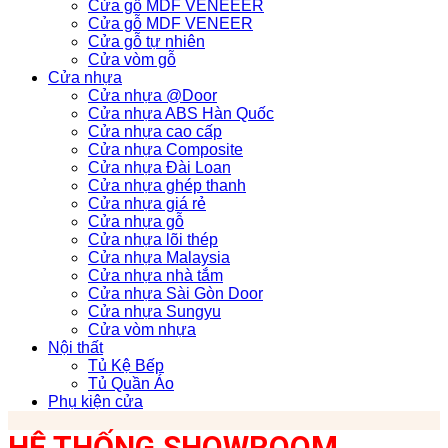
Cửa gỗ MDF VENEEER
Cửa gỗ MDF VENEER
Cửa gỗ tự nhiên
Cửa vòm gỗ
Cửa nhựa
Cửa nhựa @Door
Cửa nhựa ABS Hàn Quốc
Cửa nhựa cao cấp
Cửa nhựa Composite
Cửa nhựa Đài Loan
Cửa nhựa ghép thanh
Cửa nhựa giá rẻ
Cửa nhựa gỗ
Cửa nhựa lõi thép
Cửa nhựa Malaysia
Cửa nhựa nhà tắm
Cửa nhựa Sài Gòn Door
Cửa nhựa Sungyu
Cửa vòm nhựa
Nội thất
Tủ Kệ Bếp
Tủ Quần Áo
Phụ kiện cửa
HỆ THỐNG SHOWROOM