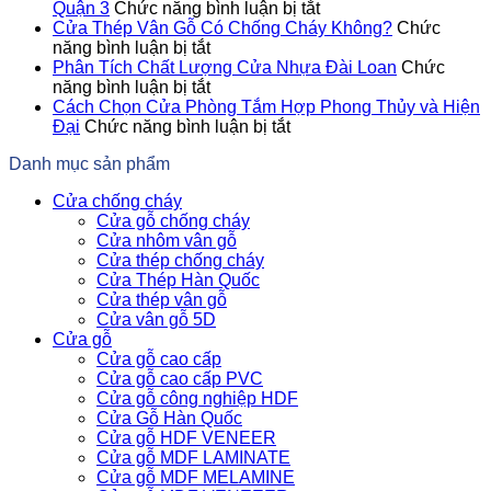
Trạng
ở
Quận 3
Chức năng bình luận bị tắt
Đáng
Đơn
Cửa Thép Vân Gỗ Có Chống Cháy Không?
Chức
Báo
ở
Vị
năng bình luận bị tắt
Động
Cửa
Cung
Phân Tích Chất Lượng Cửa Nhựa Đài Loan
Chức
Cửa
Thép
ở
Cấp
năng bình luận bị tắt
Thép
Vân
Phân
Cửa
Cách Chọn Cửa Phòng Tắm Hợp Phong Thủy và Hiện
Chống
Gỗ
Tích
ở
Thép
Đại
Chức năng bình luận bị tắt
Cháy
Có
Chất
Cách
Chống
Danh mục sản phẩm
Giúp
Chống
Lượng
Chọn
Cháy
Giảm
Cháy
Cửa
Cửa
Uy
Cửa chống cháy
Thiệt
Không?
Nhựa
Phòng
Tín
Cửa gỗ chống cháy
Hại
Đài
Tắm
Tại
Cửa nhôm vân gỗ
Khi
Loan
Hợp
Quận
Cửa thép chống cháy
Cháy
Phong
3
Cửa Thép Hàn Quốc
Nổ
Thủy
Cửa thép vân gỗ
và
Cửa vân gỗ 5D
Hiện
Cửa gỗ
Đại
Cửa gỗ cao cấp
Cửa gỗ cao cấp PVC
Cửa gỗ công nghiệp HDF
Cửa Gỗ Hàn Quốc
Cửa gỗ HDF VENEER
Cửa gỗ MDF LAMINATE
Cửa gỗ MDF MELAMINE