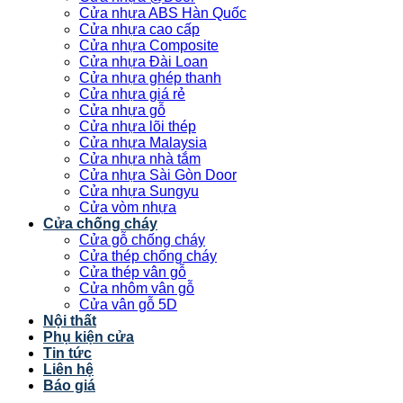
Cửa nhựa ABS Hàn Quốc
Cửa nhựa cao cấp
Cửa nhựa Composite
Cửa nhựa Đài Loan
Cửa nhựa ghép thanh
Cửa nhựa giá rẻ
Cửa nhựa gỗ
Cửa nhựa lõi thép
Cửa nhựa Malaysia
Cửa nhựa nhà tắm
Cửa nhựa Sài Gòn Door
Cửa nhựa Sungyu
Cửa vòm nhựa
Cửa chống cháy
Cửa gỗ chống cháy
Cửa thép chống cháy
Cửa thép vân gỗ
Cửa nhôm vân gỗ
Cửa vân gỗ 5D
Nội thất
Phụ kiện cửa
Tin tức
Liên hệ
Báo giá