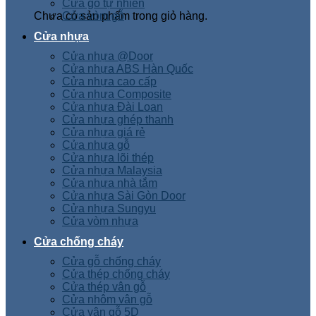
Cửa gỗ tự nhiên
Chưa có sản phẩm trong giỏ hàng.
Cửa vòm gỗ
Cửa nhựa
Cửa nhựa @Door
Cửa nhựa ABS Hàn Quốc
Cửa nhựa cao cấp
Cửa nhựa Composite
Cửa nhựa Đài Loan
Cửa nhựa ghép thanh
Cửa nhựa giá rẻ
Cửa nhựa gỗ
Cửa nhựa lõi thép
Cửa nhựa Malaysia
Cửa nhựa nhà tắm
Cửa nhựa Sài Gòn Door
Cửa nhựa Sungyu
Cửa vòm nhựa
Cửa chống cháy
Cửa gỗ chống cháy
Cửa thép chống cháy
Cửa thép vân gỗ
Cửa nhôm vân gỗ
Cửa vân gỗ 5D