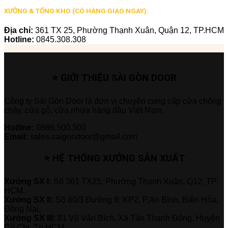
XƯỞNG & TỔNG KHO (CÓ HÀNG GIAO NGAY):
Địa chỉ:
361 TX 25, Phường Thạnh Xuân, Quận 12, TP.HCM
Hotline:
0845.308.308
⭐ GIỚI THIỆU SÀI GÒN DOOR
Công ty Sài Gòn Door là đơn vị chuyên cung cấp cửa chống
cháy, cửa gỗ, cửa nhựa hàng đầu Việt Nam.
Hotline:
0886.500.500
Email:
sales.saigondoor@gmail.com
⭐ HỆ THỐNG XƯỞNG SẢN XUẤT
Xưởng SX I:
Số 361 TX25, Phường Thạnh Xuân, Q12, TP.
HCM.
Xưởng SX II:
Số 60/3 Đường 9, KP2, P.An Bình, Biên Hòa,
Đồng Nai.
Xưởng SX III:
81 Võ Văn Bích, Xã Tân Thạnh Đông, Huyện
Củ Chi, Tp.HCM.