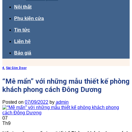
Nội thất
Phụ kiện cửa
Tin tức
Liên hệ
Báo giá
4
,
Sài Gòn Door
“Mê mẩn” với những mẫu thiết kế phòng
khách phong cách Đông Dương
Posted on
07/09/2022
by
admin
07
Th9