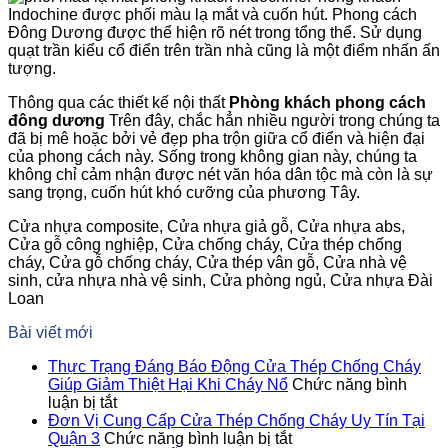
Indochine được phối màu lạ mắt và cuốn hút. Phong cách
Đông Dương được thể hiện rõ nét trong tổng thể. Sử dụng
quạt trần kiểu cổ điển trên trần nhà cũng là một điểm nhấn ấn
tượng.
Thông qua các thiết kế nội thất
Phòng khách phong cách
đông dương
Trên đây, chắc hẳn nhiều người trong chúng ta
đã bị mê hoặc bởi vẻ đẹp pha trộn giữa cổ điển và hiện đại
của phong cách này. Sống trong không gian này, chúng ta
không chỉ cảm nhận được nét văn hóa dân tộc mà còn là sự
sang trọng, cuốn hút khó cưỡng của phương Tây.
Cửa nhựa composite, Cửa nhựa giả gỗ, Cửa nhựa abs,
Cửa gỗ công nghiệp, Cửa chống cháy, Cửa thép chống
cháy, Cửa gỗ chống cháy, Cửa thép vân gỗ, Cửa nhà vệ
sinh, cửa nhựa nhà vệ sinh, Cửa phòng ngủ, Cửa nhựa Đài
Loan
Bài viết mới
Thực Trạng Đáng Báo Động Cửa Thép Chống Cháy
Giúp Giảm Thiệt Hại Khi Cháy Nổ
Chức năng bình
ở
luận bị tắt
Thực
Đơn Vị Cung Cấp Cửa Thép Chống Cháy Uy Tín Tại
Trạng
ở
Quận 3
Chức năng bình luận bị tắt