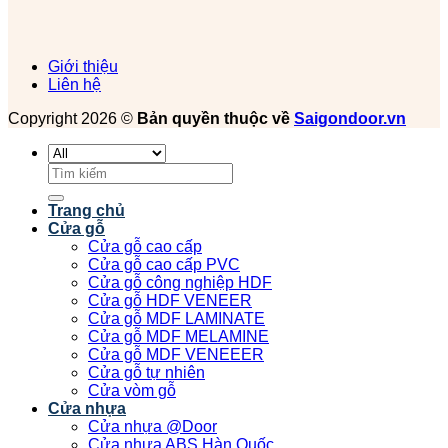
Giới thiệu
Liên hệ
Copyright 2026 ©
Bản quyền thuộc về
Saigondoor.vn
Tìm
kiếm:
Trang chủ
Cửa gỗ
Cửa gỗ cao cấp
Cửa gỗ cao cấp PVC
Cửa gỗ công nghiệp HDF
Cửa gỗ HDF VENEER
Cửa gỗ MDF LAMINATE
Cửa gỗ MDF MELAMINE
Cửa gỗ MDF VENEEER
Cửa gỗ tự nhiên
Cửa vòm gỗ
Cửa nhựa
Cửa nhựa @Door
Cửa nhựa ABS Hàn Quốc