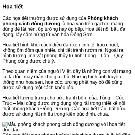
Họa tiết
Các họa tiết thường được sử dụng của
Phòng khách
phong cách đông dương
là hoa văn trên gạch xi măng
dùng để lát nền, ốp tường hay ốp bếp. Họa tiết nổi bật, đa
dạng, lấy cảm hứng từ văn hóa Đông Sơn.
Họa tiết hình khối cách điệu đan xen tinh tế, trau chuốt,
không ôm đồm quá nhiều chi tiết tránh rườm rà. Ngoài ra,
hình tượng linh vật phong thủy tứ linh: Long – Lân – Quy –
Phụng cũng được chú ý.
Theo quan niệm của người Việt, đây là những con vật mang
lại tài lộc, may mắn cho gia chủ. Những hình ảnh truyền
thống như hoa sen, hoa cúc, tượng phật hay bồ đề cũng
được sử dụng một cách khéo léo.
Họa tiết tượng trưng cho bức tranh bốn mùa: Tùng – Cúc –
Trúc – Mai cũng được ứng dụng rộng rãi trong thiết kế nội
thất phòng khách Đông Dương. Các họa tiết trâu, bát bửu
được sử dụng rất nhiều trong kiến ​​trúc đình, chùa.