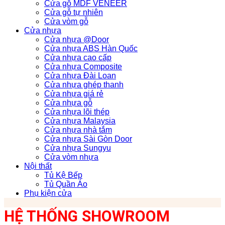
Cửa gỗ MDF VENEER
Cửa gỗ tự nhiên
Cửa vòm gỗ
Cửa nhựa
Cửa nhựa @Door
Cửa nhựa ABS Hàn Quốc
Cửa nhựa cao cấp
Cửa nhựa Composite
Cửa nhựa Đài Loan
Cửa nhựa ghép thanh
Cửa nhựa giá rẻ
Cửa nhựa gỗ
Cửa nhựa lõi thép
Cửa nhựa Malaysia
Cửa nhựa nhà tắm
Cửa nhựa Sài Gòn Door
Cửa nhựa Sungyu
Cửa vòm nhựa
Nội thất
Tủ Kệ Bếp
Tủ Quần Áo
Phụ kiện cửa
HỆ THỐNG SHOWROOM