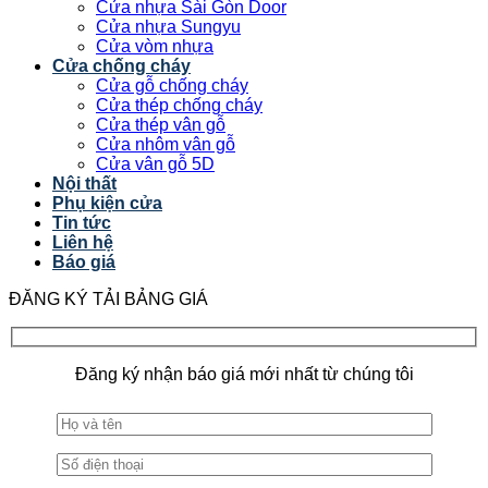
Cửa nhựa Sài Gòn Door
Cửa nhựa Sungyu
Cửa vòm nhựa
Cửa chống cháy
Cửa gỗ chống cháy
Cửa thép chống cháy
Cửa thép vân gỗ
Cửa nhôm vân gỗ
Cửa vân gỗ 5D
Nội thất
Phụ kiện cửa
Tin tức
Liên hệ
Báo giá
ĐĂNG KÝ TẢI BẢNG GIÁ
Đăng ký nhận báo giá mới nhất từ chúng tôi