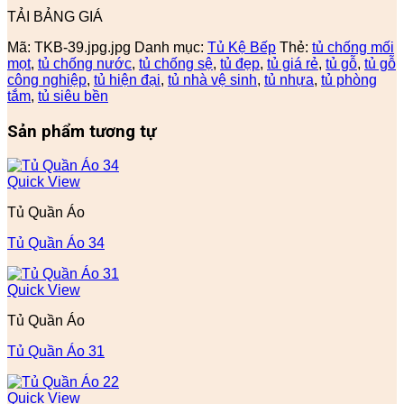
TẢI BẢNG GIÁ
Mã:
TKB-39.jpg.jpg
Danh mục:
Tủ Kệ Bếp
Thẻ:
tủ chống mối
mọt
,
tủ chống nước
,
tủ chống sệ
,
tủ đẹp
,
tủ giá rẻ
,
tủ gỗ
,
tủ gỗ
công nghiệp
,
tủ hiện đại
,
tủ nhà vệ sinh
,
tủ nhựa
,
tủ phòng
tắm
,
tủ siêu bền
Sản phẩm tương tự
Quick View
Tủ Quần Áo
Tủ Quần Áo 34
Quick View
Tủ Quần Áo
Tủ Quần Áo 31
Quick View