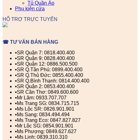
Tủ Quần Áo
Phụ kiện cửa
HỖ TRỢ TRỰC TUYẾN
☎ TƯ VẤN BÁN HÀNG
▪️SR Quận 7: 0818.400.400
▪️SR Quận 9: 0828.400.400
▪️SR Quận 12: 0886.500.500
▪️SR Q.Tân Phú: 0899.400.400
▪️SR Q.Thủ Đức: 0855.400.400
▪️SR Q.Bình Thạnh: 0814.400.400
▪️SR Quận 2: 0853.400.400
▪️SR Cần Thơ: 0849.600.600
▪️Mr Lãm: 0933.707.707
▪️Ms Trang SG: 0834.715.715
▪️Ms Lộc SR: 0826.901.901
▪️Ms Sang: 0834.494.494
▪️Ms Trang Eco: 0847.827.827
▪️Mr Lộc SG: 0854.901.901
▪️Ms Phượng: 0849.627.627
▪️Ms Linh: 0839.310.310