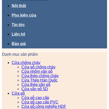
Nội thất
Phụ kiện cửa
Tin tức
Liên hệ
Báo giá
Danh mục sản phẩm
Cửa chống cháy
Cửa gỗ chống cháy
Cửa nhôm vân gỗ
Cửa thép chống cháy
Cửa Thép Hàn Quốc
Cửa thép vân gỗ
Cửa vân gỗ 5D
Cửa gỗ
Cửa gỗ cao cấp
Cửa gỗ cao cấp PVC
Cửa gỗ công nghiệp HDF