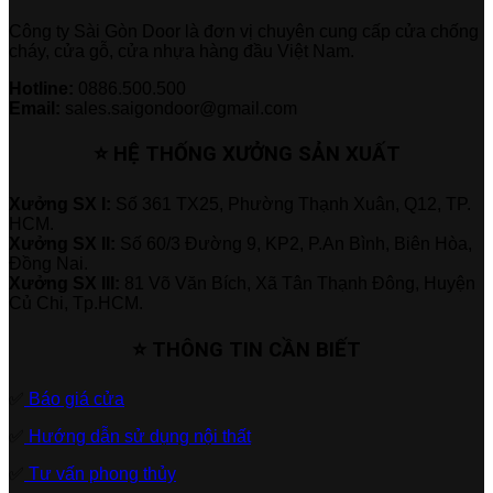
Công ty Sài Gòn Door là đơn vị chuyên cung cấp cửa chống
cháy, cửa gỗ, cửa nhựa hàng đầu Việt Nam.
Hotline:
0886.500.500
Email:
sales.saigondoor@gmail.com
⭐ HỆ THỐNG XƯỞNG SẢN XUẤT
Xưởng SX I:
Số 361 TX25, Phường Thạnh Xuân, Q12, TP.
HCM.
Xưởng SX II:
Số 60/3 Đường 9, KP2, P.An Bình, Biên Hòa,
Đồng Nai.
Xưởng SX III:
81 Võ Văn Bích, Xã Tân Thạnh Đông, Huyện
Củ Chi, Tp.HCM.
⭐ THÔNG TIN CẦN BIẾT
✅
Báo giá cửa
✅
Hướng dẫn sử dụng nội thất
✅
Tư vấn phong thủy