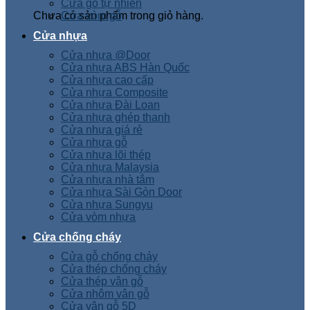
Cửa gỗ tự nhiên
Chưa có sản phẩm trong giỏ hàng.
Cửa vòm gỗ
Cửa nhựa
Cửa nhựa @Door
Cửa nhựa ABS Hàn Quốc
Cửa nhựa cao cấp
Cửa nhựa Composite
Cửa nhựa Đài Loan
Cửa nhựa ghép thanh
Cửa nhựa giá rẻ
Cửa nhựa gỗ
Cửa nhựa lõi thép
Cửa nhựa Malaysia
Cửa nhựa nhà tắm
Cửa nhựa Sài Gòn Door
Cửa nhựa Sungyu
Cửa vòm nhựa
Cửa chống cháy
Cửa gỗ chống cháy
Cửa thép chống cháy
Cửa thép vân gỗ
Cửa nhôm vân gỗ
Cửa vân gỗ 5D