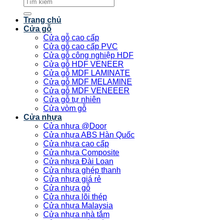
Tìm
kiếm:
Trang chủ
Cửa gỗ
Cửa gỗ cao cấp
Cửa gỗ cao cấp PVC
Cửa gỗ công nghiệp HDF
Cửa gỗ HDF VENEER
Cửa gỗ MDF LAMINATE
Cửa gỗ MDF MELAMINE
Cửa gỗ MDF VENEEER
Cửa gỗ tự nhiên
Cửa vòm gỗ
Cửa nhựa
Cửa nhựa @Door
Cửa nhựa ABS Hàn Quốc
Cửa nhựa cao cấp
Cửa nhựa Composite
Cửa nhựa Đài Loan
Cửa nhựa ghép thanh
Cửa nhựa giá rẻ
Cửa nhựa gỗ
Cửa nhựa lõi thép
Cửa nhựa Malaysia
Cửa nhựa nhà tắm