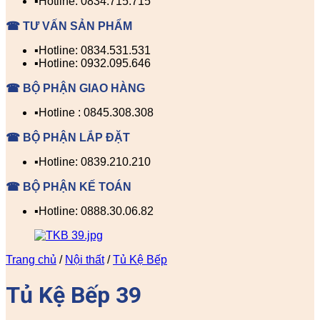
▪️Hotline: 0834.715.715
☎ TƯ VẤN SẢN PHẨM
▪️Hotline: 0834.531.531
▪️Hotline: 0932.095.646
☎ BỘ PHẬN GIAO HÀNG
▪️Hotline : 0845.308.308
☎ BỘ PHẬN LẮP ĐẶT
▪️Hotline: 0839.210.210
☎ BỘ PHẬN KẾ TOÁN
▪️Hotline: 0888.30.06.82
Trang chủ
/
Nội thất
/
Tủ Kệ Bếp
Tủ Kệ Bếp 39