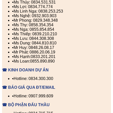
▪️Ms Thúy: 0834.531.531
▪️Ms Lợi: 0834.774.774
▪️Ms Linh Nga: 0838.253.253
▪️Ms Nghệ: 0932.903.903
▪️Mr Phong: 0829.348.348
▪️Ms Thy: 0858.354.354
▪️Ms Nga: 0855.854.854
▪️Ms Thiếp: 0839.210.210
▪️Ms Lưu: 0844.308.308
▪️Ms Dung: 0844.810.810
▪️Mr Huy: 0848.26.08.17
▪️Mr Phát: 0886.20.06.19
▪️Ms Hạnh:0833.201.201
▪️Ms Loan:0855.890.890
☎ KINH DOANH DỰ ÁN
▪️Hotline: 0834.300.300
☎ BÁO GIÁ QUA ĐT/EMAIL
▪️Hotline: 0907.999.609
☎ BỘ PHẬN ĐẤU THẦU