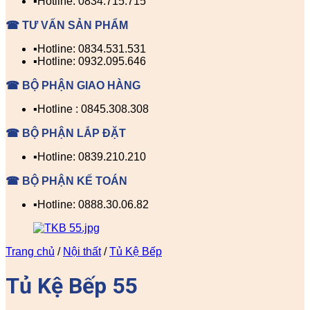
▪️Hotline: 0834.715.715
☎ TƯ VẤN SẢN PHẨM
▪️Hotline: 0834.531.531
▪️Hotline: 0932.095.646
☎ BỘ PHẬN GIAO HÀNG
▪️Hotline : 0845.308.308
☎ BỘ PHẬN LẮP ĐẶT
▪️Hotline: 0839.210.210
☎ BỘ PHẬN KẾ TOÁN
▪️Hotline: 0888.30.06.82
Trang chủ
/
Nội thất
/
Tủ Kệ Bếp
Tủ Kệ Bếp 55