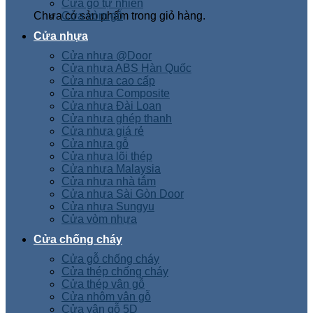
Cửa gỗ tự nhiên
Chưa có sản phẩm trong giỏ hàng.
Cửa vòm gỗ
Cửa nhựa
Cửa nhựa @Door
Cửa nhựa ABS Hàn Quốc
Cửa nhựa cao cấp
Cửa nhựa Composite
Cửa nhựa Đài Loan
Cửa nhựa ghép thanh
Cửa nhựa giá rẻ
Cửa nhựa gỗ
Cửa nhựa lõi thép
Cửa nhựa Malaysia
Cửa nhựa nhà tắm
Cửa nhựa Sài Gòn Door
Cửa nhựa Sungyu
Cửa vòm nhựa
Cửa chống cháy
Cửa gỗ chống cháy
Cửa thép chống cháy
Cửa thép vân gỗ
Cửa nhôm vân gỗ
Cửa vân gỗ 5D