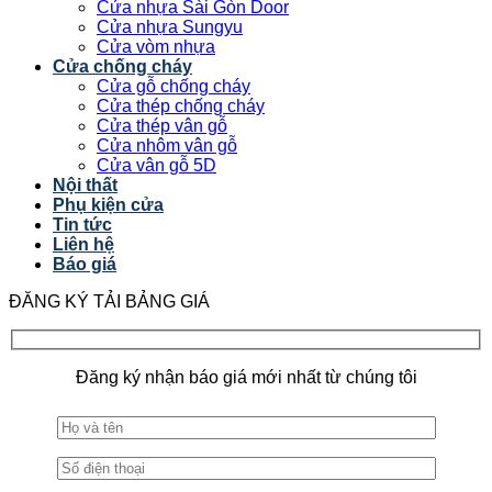
Cửa nhựa Sài Gòn Door
Cửa nhựa Sungyu
Cửa vòm nhựa
Cửa chống cháy
Cửa gỗ chống cháy
Cửa thép chống cháy
Cửa thép vân gỗ
Cửa nhôm vân gỗ
Cửa vân gỗ 5D
Nội thất
Phụ kiện cửa
Tin tức
Liên hệ
Báo giá
ĐĂNG KÝ TẢI BẢNG GIÁ
Đăng ký nhận báo giá mới nhất từ chúng tôi