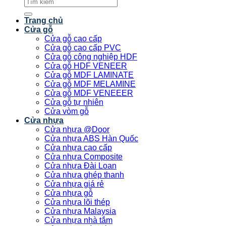
Tìm
kiếm:
Trang chủ
Cửa gỗ
Cửa gỗ cao cấp
Cửa gỗ cao cấp PVC
Cửa gỗ công nghiệp HDF
Cửa gỗ HDF VENEER
Cửa gỗ MDF LAMINATE
Cửa gỗ MDF MELAMINE
Cửa gỗ MDF VENEEER
Cửa gỗ tự nhiên
Cửa vòm gỗ
Cửa nhựa
Cửa nhựa @Door
Cửa nhựa ABS Hàn Quốc
Cửa nhựa cao cấp
Cửa nhựa Composite
Cửa nhựa Đài Loan
Cửa nhựa ghép thanh
Cửa nhựa giá rẻ
Cửa nhựa gỗ
Cửa nhựa lõi thép
Cửa nhựa Malaysia
Cửa nhựa nhà tắm