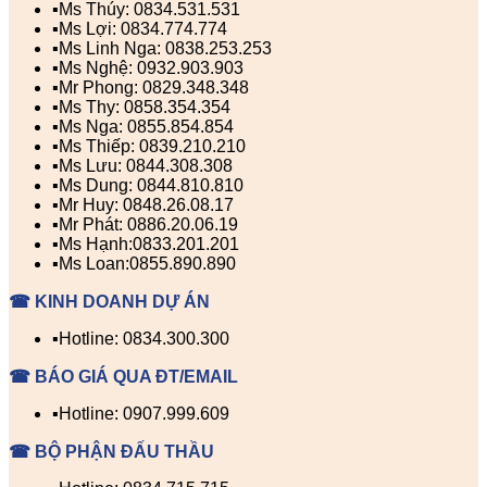
▪️Ms Thúy: 0834.531.531
▪️Ms Lợi: 0834.774.774
▪️Ms Linh Nga: 0838.253.253
▪️Ms Nghệ: 0932.903.903
▪️Mr Phong: 0829.348.348
▪️Ms Thy: 0858.354.354
▪️Ms Nga: 0855.854.854
▪️Ms Thiếp: 0839.210.210
▪️Ms Lưu: 0844.308.308
▪️Ms Dung: 0844.810.810
▪️Mr Huy: 0848.26.08.17
▪️Mr Phát: 0886.20.06.19
▪️Ms Hạnh:0833.201.201
▪️Ms Loan:0855.890.890
☎ KINH DOANH DỰ ÁN
▪️Hotline: 0834.300.300
☎ BÁO GIÁ QUA ĐT/EMAIL
▪️Hotline: 0907.999.609
☎ BỘ PHẬN ĐẤU THẦU