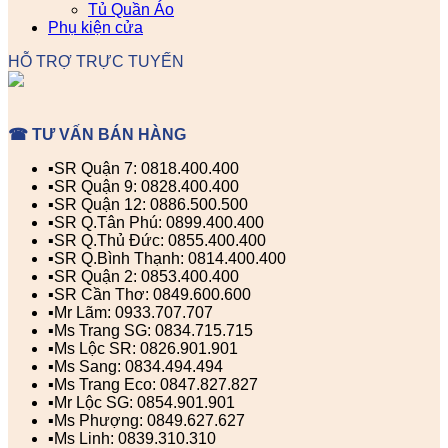
Tủ Quần Áo
Phụ kiện cửa
HỖ TRỢ TRỰC TUYẾN
☎ TƯ VẤN BÁN HÀNG
▪️SR Quận 7: 0818.400.400
▪️SR Quận 9: 0828.400.400
▪️SR Quận 12: 0886.500.500
▪️SR Q.Tân Phú: 0899.400.400
▪️SR Q.Thủ Đức: 0855.400.400
▪️SR Q.Bình Thạnh: 0814.400.400
▪️SR Quận 2: 0853.400.400
▪️SR Cần Thơ: 0849.600.600
▪️Mr Lãm: 0933.707.707
▪️Ms Trang SG: 0834.715.715
▪️Ms Lộc SR: 0826.901.901
▪️Ms Sang: 0834.494.494
▪️Ms Trang Eco: 0847.827.827
▪️Mr Lộc SG: 0854.901.901
▪️Ms Phượng: 0849.627.627
▪️Ms Linh: 0839.310.310