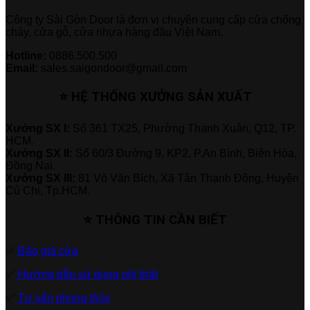
Công ty Sài Gòn Door là đơn vị chuyên cung cấp cửa chống
cháy, cửa gỗ, cửa nhựa hàng đầu Việt Nam.
Hotline:
0886.500.500
Email:
sales.saigondoor@gmail.com
⭐ HỆ THỐNG XƯỞNG SẢN XUẤT
Xưởng SX I:
Số 361 TX25, Phường Thạnh Xuân, Q12, TP.
HCM.
Xưởng SX II:
Số 60/3 Đường 9, KP2, P.An Bình, Biên Hòa,
Đồng Nai.
Xưởng SX III:
81 Võ Văn Bích, Xã Tân Thạnh Đông, Huyện
Củ Chi, Tp.HCM.
⭐ THÔNG TIN CẦN BIẾT
✅
Báo giá cửa
✅
Hướng dẫn sử dụng nội thất
✅
Tư vấn phong thủy