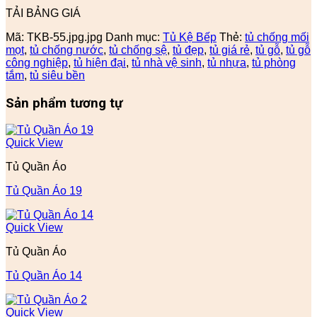
TẢI BẢNG GIÁ
Mã:
TKB-55.jpg.jpg
Danh mục:
Tủ Kệ Bếp
Thẻ:
tủ chống mối
mọt
,
tủ chống nước
,
tủ chống sệ
,
tủ đẹp
,
tủ giá rẻ
,
tủ gỗ
,
tủ gỗ
công nghiệp
,
tủ hiện đại
,
tủ nhà vệ sinh
,
tủ nhựa
,
tủ phòng
tắm
,
tủ siêu bền
Sản phẩm tương tự
Quick View
Tủ Quần Áo
Tủ Quần Áo 19
Quick View
Tủ Quần Áo
Tủ Quần Áo 14
Quick View