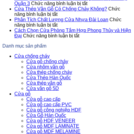
Trạng
ở
Quận 3
Chức năng bình luận bị tắt
Đáng
Đơn
Cửa Thép Vân Gỗ Có Chống Cháy Không?
Chức
Báo
ở
Vị
năng bình luận bị tắt
Động
Cửa
Cung
Phân Tích Chất Lượng Cửa Nhựa Đài Loan
Chức
Cửa
Thép
ở
Cấp
năng bình luận bị tắt
Thép
Vân
Phân
Cửa
Cách Chọn Cửa Phòng Tắm Hợp Phong Thủy và Hiện
Chống
Gỗ
Tích
ở
Thép
Đại
Chức năng bình luận bị tắt
Cháy
Có
Chất
Cách
Chống
Danh mục sản phẩm
Giúp
Chống
Lượng
Chọn
Cháy
Giảm
Cháy
Cửa
Cửa
Uy
Cửa chống cháy
Thiệt
Không?
Nhựa
Phòng
Tín
Cửa gỗ chống cháy
Hại
Đài
Tắm
Tại
Cửa nhôm vân gỗ
Khi
Loan
Hợp
Quận
Cửa thép chống cháy
Cháy
Phong
3
Cửa Thép Hàn Quốc
Nổ
Thủy
Cửa thép vân gỗ
và
Cửa vân gỗ 5D
Hiện
Cửa gỗ
Đại
Cửa gỗ cao cấp
Cửa gỗ cao cấp PVC
Cửa gỗ công nghiệp HDF
Cửa Gỗ Hàn Quốc
Cửa gỗ HDF VENEER
Cửa gỗ MDF LAMINATE
Cửa gỗ MDF MELAMINE