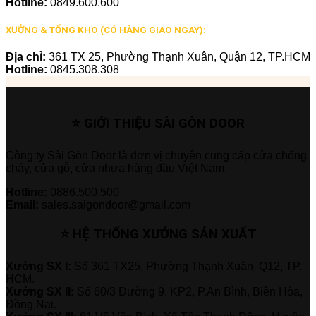
Hotline:
0849.600.600
XƯỞNG & TỔNG KHO (CÓ HÀNG GIAO NGAY):
Địa chỉ:
361 TX 25, Phường Thạnh Xuân, Quận 12, TP.HCM
Hotline:
0845.308.308
⭐ GIỚI THIỆU SÀI GÒN DOOR
Công ty Sài Gòn Door là đơn vị chuyên cung cấp cửa chống
cháy, cửa gỗ, cửa nhựa hàng đầu Việt Nam.
Hotline:
0886.500.500
Email:
sales.saigondoor@gmail.com
⭐ HỆ THỐNG XƯỞNG SẢN XUẤT
Xưởng SX I:
Số 361 TX25, Phường Thạnh Xuân, Q12, TP.
HCM.
Xưởng SX II:
Số 60/3 Đường 9, KP2, P.An Bình, Biên Hòa,
Đồng Nai.