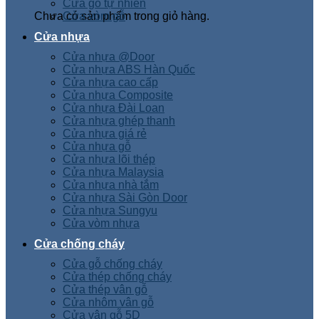
Cửa gỗ tự nhiên
Chưa có sản phẩm trong giỏ hàng.
Cửa vòm gỗ
Cửa nhựa
Cửa nhựa @Door
Cửa nhựa ABS Hàn Quốc
Cửa nhựa cao cấp
Cửa nhựa Composite
Cửa nhựa Đài Loan
Cửa nhựa ghép thanh
Cửa nhựa giá rẻ
Cửa nhựa gỗ
Cửa nhựa lõi thép
Cửa nhựa Malaysia
Cửa nhựa nhà tắm
Cửa nhựa Sài Gòn Door
Cửa nhựa Sungyu
Cửa vòm nhựa
Cửa chống cháy
Cửa gỗ chống cháy
Cửa thép chống cháy
Cửa thép vân gỗ
Cửa nhôm vân gỗ
Cửa vân gỗ 5D