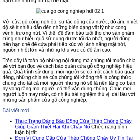
hạn chế những hư hại bề mặt.
Với cửa gỗ công nghiệp, sự tác động của nước, độ ẩm, nhiệt
độ sẽ ít nhiều dẫn đến những biến dạng vật lý như cong
vênh, trương nứt. Vì thế, để đảm bảo tuổi thọ cho sản phẩm
cũng như hiệu quả sử dụng được tối đa nhất, người dùng
nên hạn chế để cửa phải tiếp xúc với ánh nắng mặt trời,
nguồn nhiệt lớn và những khu vực có độ ẩm cao.
Trên đây là toàn bộ những nội dung mà chúng tôi muốn chia
sẻ với bạn đọc về cách bảo quản cửa gỗ công nghiệp hiệu
quả. Quá trình sử dụng, mỗi người sẽ có một cách bảo quản
riêng, những chia sẻ của chúng tôi không thể là công thức
chung cho tất cả mọi người nhưng nó sẽ là nền tảng cơ bản,
hy vọng rằng mọi người có thể vận dụng chúng. Chúc mọi
người luôn may mắn, có nhiều trải nghiệm thú vị, dài lâu với
những sản phẩm cửa gỗ công nghiệp.
Bài viết mới
Thực Trạng Đáng Báo Động Cửa Thép Chống Cháy
Giúp Giảm Thiệt Hại Khi Cháy Nổ
Chức năng bình
ở
luận bị tắt
Thực
Đơn Vị Cung Cấp Cửa Thép Chống Cháy Uy Tín Tại