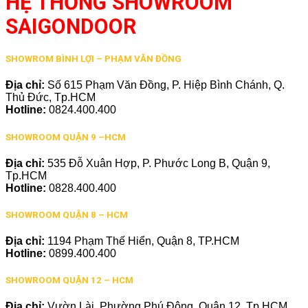
HỆ THỐNG SHOWROOM
SAIGONDOOR
SHOWROM BÌNH LỢI – PHẠM VĂN ĐỒNG
Địa chỉ:
Số 615 Phạm Văn Đồng, P. Hiệp Bình Chánh, Q.
Thủ Đức, Tp.HCM
Hotline:
0824.400.400
SHOWROOM QUẬN 9 –HCM
Địa chỉ:
535 Đỗ Xuân Hợp, P. Phước Long B, Quận 9,
Tp.HCM
Hotline:
0828.400.400
SHOWROOM QUẬN 8 – HCM
Địa chỉ:
1194 Phạm Thế Hiển, Quận 8, TP.HCM
Hotline:
0899.400.400
SHOWROOM QUẬN 12 – HCM
Địa chỉ:
Vườn Lài, Phường Phú Đông, Quận 12, Tp.HCM