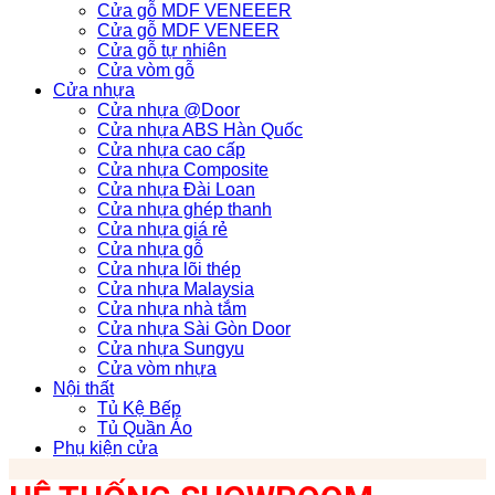
Cửa gỗ MDF VENEEER
Cửa gỗ MDF VENEER
Cửa gỗ tự nhiên
Cửa vòm gỗ
Cửa nhựa
Cửa nhựa @Door
Cửa nhựa ABS Hàn Quốc
Cửa nhựa cao cấp
Cửa nhựa Composite
Cửa nhựa Đài Loan
Cửa nhựa ghép thanh
Cửa nhựa giá rẻ
Cửa nhựa gỗ
Cửa nhựa lõi thép
Cửa nhựa Malaysia
Cửa nhựa nhà tắm
Cửa nhựa Sài Gòn Door
Cửa nhựa Sungyu
Cửa vòm nhựa
Nội thất
Tủ Kệ Bếp
Tủ Quần Áo
Phụ kiện cửa