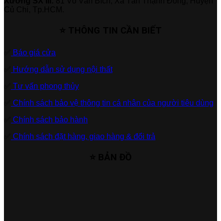
Xưởng SX III:
81 Võ Văn Bích, Xã Tân Thạnh Đông, Huyện
Củ Chi, Tp.HCM.
⭐ THÔNG TIN CẦN BIẾT
✅
Báo giá cửa
✅
Hướng dẫn sử dụng nội thất
✅
Tư vấn phong thủy
✅
Chính sách bảo vệ thông tin cá nhân của người tiêu dùng
✅
Chính sách bảo hành
✅
Chính sách đặt hàng, giao hàng & đổi trả
⭐ BẢN ĐỒ