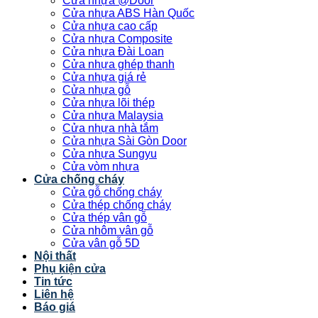
Cửa nhựa @Door
Cửa nhựa ABS Hàn Quốc
Cửa nhựa cao cấp
Cửa nhựa Composite
Cửa nhựa Đài Loan
Cửa nhựa ghép thanh
Cửa nhựa giá rẻ
Cửa nhựa gỗ
Cửa nhựa lõi thép
Cửa nhựa Malaysia
Cửa nhựa nhà tắm
Cửa nhựa Sài Gòn Door
Cửa nhựa Sungyu
Cửa vòm nhựa
Cửa chống cháy
Cửa gỗ chống cháy
Cửa thép chống cháy
Cửa thép vân gỗ
Cửa nhôm vân gỗ
Cửa vân gỗ 5D
Nội thất
Phụ kiện cửa
Tin tức
Liên hệ
Báo giá