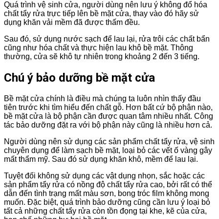
Quá trình vệ sinh cửa, người dùng nên lưu ý không đổ hóa
chất tẩy rửa trực tiếp lên bề mặt cửa, thay vào đó hãy sử
dụng khăn vải mềm đã được thấm đều.
Sau đó, sử dụng nước sạch để lau lại, rửa trôi các chất bẩn
cũng như hóa chất và thực hiện lau khô bề mặt. Thông
thường, cửa sẽ khô tự nhiên trong khoảng 2 đến 3 tiếng.
Chú ý bảo dưỡng bề mặt cửa
Bề mặt cửa chính là điều mà chúng ta luôn nhìn thấy đầu
tiên trước khi tìm hiểu đến chất gỗ. Hơn bất cứ bộ phận nào,
bề mặt cửa là bộ phận cần được quan tâm nhiều nhất. Công
tác bảo dưỡng đặt ra với bộ phận này cũng là nhiều hơn cả.
Người dùng nên sử dụng các sản phẩm chất tẩy rửa, vệ sinh
chuyên dụng để làm sạch bề mặt, loại bỏ các vết ố vàng gây
mất thẩm mỹ. Sau đó sử dụng khăn khô, mềm để lau lại.
Tuyệt đối không sử dụng các vật dụng nhọn, sắc hoặc các
sản phẩm tẩy rửa có nồng độ chất tẩy rửa cao, bởi rất có thể
dẫn đến tình trạng mất màu sơn, bong tróc film không mong
muốn. Đặc biệt, quá trình bảo dưỡng cũng cần lưu ý loại bỏ
tất cả những chất tẩy rửa còn tồn đọng tại khe, kẽ của cửa,