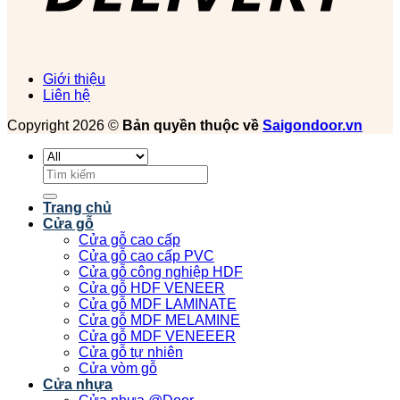
Giới thiệu
Liên hệ
Copyright 2026 ©
Bản quyền thuộc về
Saigondoor.vn
Tìm
kiếm:
Trang chủ
Cửa gỗ
Cửa gỗ cao cấp
Cửa gỗ cao cấp PVC
Cửa gỗ công nghiệp HDF
Cửa gỗ HDF VENEER
Cửa gỗ MDF LAMINATE
Cửa gỗ MDF MELAMINE
Cửa gỗ MDF VENEEER
Cửa gỗ tự nhiên
Cửa vòm gỗ
Cửa nhựa