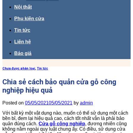
Nội thất
Phụ kiện cửa
Tin tức
Liên hệ
Báo giá
Chưa được phân loại
,
Tin tức
Chia sẻ cách bảo quản cửa gỗ công
nghiệp hiệu quả
Posted on
05/05/2021
05/05/2021
by
admin
Với bất kỳ một vật dụng nào, muốn có thể sử dụng một cách
bền bỉ, đem lại hiệu quả cao, cách tốt nhất vẫn là phải bảo
quản đúng cách.
Cửa gỗ công nghiệp
, đương nhiên cũng
không nằm ngoài quy luật chung ấy. Có điều, sử dụng cửa